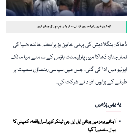
تازہ ترین خبروں اور تبصروں کیلئے ہمارا وٹس ایپ چینل جوائن کریں
ڈھاکا: بنگلادیش کی پہلی خاتون وزیراعظم خالدہ ضیا کی
نماز جنازہ ڈھاکا میں پارلیمنٹ ہاؤس کے سامنے میا مانک
ایونیو میں ادا کی گئی، جس میں سیاسی رہنماؤں سمیت ہر
طبقے کے ہزاروں افراد نے شرکت کی۔
یہ بھی پڑھیں
آبنائے ہرمز میں یونانی ایل این جی ٹینکر کو پراسرار واقعہ، کمپنی کا
بیان سامنے آ گیا