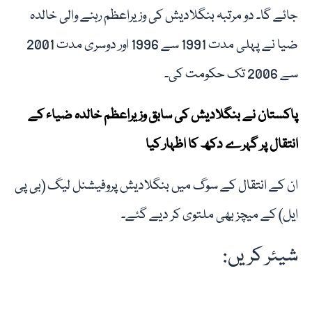
جائے گا۔ دو مرتبہ بنگلادیش کی وزیراعظم رہنے والی خالدہ
ضیا نے پہلی مدت 1991 سے 1996 اور دوسری مدت 2001
سے 2006 تک حکومت کی۔
پاکستان نے بنگلادیش کی سابق وزیراعظم خالدہ ضیاء کے
انتقال پر گہرے دکھ کا اظہار کیا
ان کے انتقال کے سوگ میں بنگلادیش پروفیشنل لیگ (بی پی
ایل) کے میچز بھی ملتوی کر دیے گئے۔
شیئر کریں: