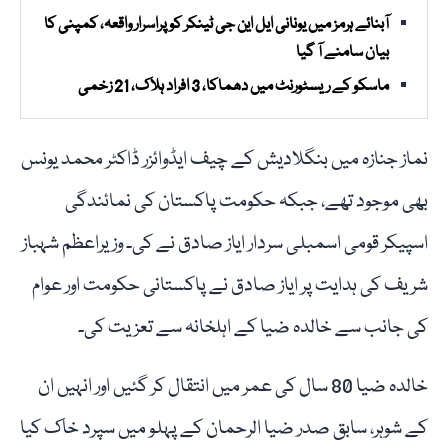
آبنائے ہرمز میں یونانی ایل این جی ٹینکر کو پراسرار واقعہ، کمپنی کا
بیان سامنے آ گیا
ماسکو کے ریسٹورنٹ میں دھماکا، 3 افراد ہلاک، 21 زخمی
نماز جنازہ میں بنگلادیش کے چیف ایڈوائزر ڈاکٹر محمد یونس
بھی موجود تھے، جبکہ حکومت پاکستان کی نمائندگی
اسپیکر قومی اسمبلی سردار ایاز صادق نے کی۔ وزیراعظم شہباز
شریف کی ہدایت پر ایاز صادق نے پاکستانی حکومت اور عوام
کی جانب سے خالدہ ضیا کے اہلخانہ سے تعزیت کی۔
خالدہ ضیا 80 سال کی عمر میں انتقال کر گئیں اور انہیں ان
کے شوہر، سابق صدر ضیا الرحمان کے پہلو میں سپرد خاک کیا