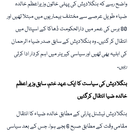
واضح رہے کہ بنگلادیش کی پہلی خاتون وزیراعظم خالدہ
ضیاء طویل عرصے سے مختلف بیماریوں میں مبتلا تھیں اور
80 برس کی عمر میں دارالحکومت ڈھاکا کے اسپتال میں
انتقال کر گئیں۔ وہ بنگلادیش کے سابق صدر ضیاء الرحمان
کی اہلیہ بھی تھیں اور سیاسی کیریئر میں اہم کردار ادا کرتی
رہیں۔
بنگلادیش کی سیاست کا ایک عہد ختم، سابق وزیر اعظم
خالدہ ضیا انتقال کرگئیں
بنگلادیش نیشنل پارٹی کے مطابق خالدہ ضیاء کا انتقال
مقامی وقت کے مطابق صبح 6 بجے ہوا، جس کے بعد سیاسی