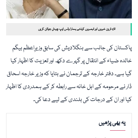
تازہ ترین خبروں اور تبصروں کیلئے ہمارا وٹس ایپ چینل جوائن کریں
پاکستان کی جانب سے بنگلادیش کی سابق وزیرِاعظم بیگم
خالدہ ضیاء کے انتقال پر گہرے دکھ اور تعزیت کا اظہار کیا
گیا ہے۔ دفتر خارجہ کے ترجمان نے بتایا کہ وزیر خارجہ اسحاق
ڈار نے مرحومہ کے اہل خانہ سے رابطہ کر کے ہمدردی کا اظہار
کیا اور ان کے درجات کی بلندی کے لیے دعا کی۔
یہ بھی پڑھیں