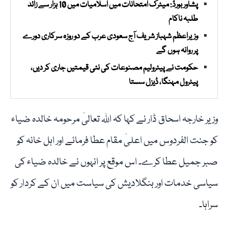
پشاور بورڈ: میٹرک امتحانات میں اسلامیات میں 10 ہزار سے زائد
طلبہ ناکام
وزیراعظم شہباز شریف آج سعودی عرب کے دو روزہ سرکاری دورے
پر روانہ ہوں گے
حکومت نے پیٹرولیم مصنوعات کی نئی قیمتیں جاری کر دیں،
پیٹرول مہنگا، ڈیزل سستا
وزیر خارجہ اسحاق ڈار نے کہا کہ اللہ تعالیٰ مرحومہ خالدہ ضیاء
کو جنت الفردوس میں اعلیٰ مقام عطا فرمائے اور اہل خانہ کو
صبر جمیل عطا کرے۔ اس موقع پر انہوں نے خالدہ ضیاء کی
سیاسی خدمات اور بنگلادیش کی سیاست میں ان کے کردار کو
سراہا۔