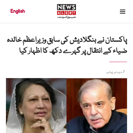
English
پاکستان نے بنگلادیش کی سابق وزیراعظم خالدہ
ضیاء کے انتقال پر گہرے دکھ کا اظہار کیا
7 مہینے پہلے