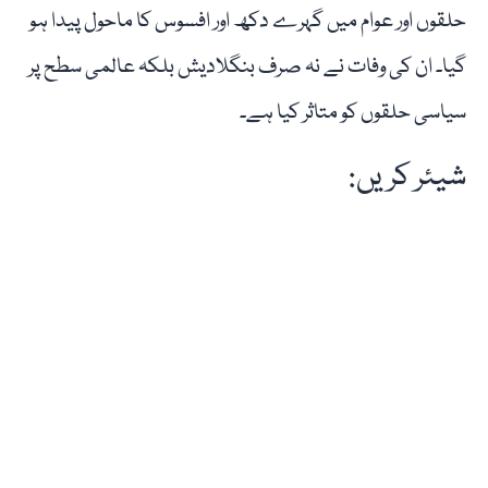
حلقوں اور عوام میں گہرے دکھ اور افسوس کا ماحول پیدا ہو
گیا۔ ان کی وفات نے نہ صرف بنگلادیش بلکہ عالمی سطح پر
سیاسی حلقوں کو متاثر کیا ہے۔
شیئر کریں: