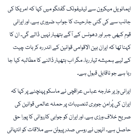
ایمانویل میکرون سے ٹیلیفونک گفتگو میں کہا کہ امریکا کی
جانب سے کی گئی جارحیت کا جواب ضروری ہے، اور ایرانی
قوم کبھی جبر اور دھونس کے آگے ہتھیار نہیں ڈالے گی۔ ان کا
کہنا تھا کہ ایران بین الاقوامی قوانین کے اندر رہ کر بات چیت
کے لیے ہمیشہ تیار رہا، مگر اب ہتھیار ڈالنے کا مطالبہ کیا جا
رہا ہے جو ناقابلِ قبول ہے۔
ایرانی وزیر خارجہ عباس عراقچی نے ماسکو پہنچنے پر کہا کہ
ایران کی پُرامن جوہری تنصیبات پر حملہ عالمی قوانین کی
صریح خلاف ورزی ہے، اور ایران کو جوابی کارروائی کا پورا حق
حاصل ہے۔ انہوں نے روسی صدر پیوٹن سے ملاقات کو انتہائی