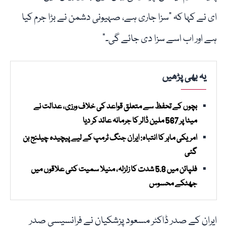
ای نے کہا کہ "سزا جاری ہے، صہیونی دشمن نے بڑا جرم کیا
ہے اور اب اسے سزا دی جائے گی۔”
یہ بھی پڑھیں
بچوں کے تحفظ سے متعلق قواعد کی خلاف ورزی، عدالت نے
میٹا پر 567 ملین ڈالر کا جرمانہ عائد کر دیا
امریکی ماہر کا انتباہ: ایران جنگ ٹرمپ کے لیے پیچیدہ چیلنج بن
گئی
فلپائن میں 5.8 شدت کا زلزلہ، منیلا سمیت کئی علاقوں میں
جھٹکے محسوس
ایران کے صدر ڈاکٹر مسعود پزشکیان نے فرانسیسی صدر