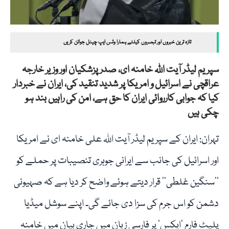
تازہ ترین خبروں اور تبصروں کیلئے ہمارا وٹس ایپ چینل جوائن کریں
سپریم لیڈر آیت اللہ خامنہ ای، صدر پزشکیان اور وزیر خارجہ
عراقچی نے اسرائیل و امریکا پر شدید تنقید کی، ایران نے خبردار
کیا کہ جوابی کارروائی ایران کا حق ہے، امن کی راہیں بند ہو
چکی ہیں
تہران: ایران کے سپریم لیڈر آیت اللہ علی خامنہ ای نے امریکا
اور اسرائیل کی جانب سے ایرانی جوہری تنصیبات پر حملے کو
’’سنگین غلطی‘‘ قرار دیتے ہوئے واضح کر دیا ہے کہ صہیونی
دشمن کو اس جرم کی سزا دی جائے گی۔ اپنے سوشل میڈیا
پلیٹ فارم ’ایکس‘ پر فارسی زبان میں جاری بیان میں خامنہ