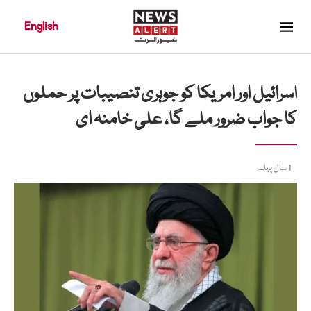
English
اسرائیل اور امریکا کو جوہری تنصیبات پر حملوں
کا جواب ضرور ملے گا، علی خامنہ ای
1 سال پہلے