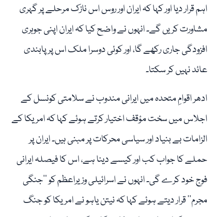
اہم قرار دیا اور کہا کہ ایران اور روس اس نازک مرحلے پر گہری
مشاورت کریں گے۔ انہوں نے واضح کیا کہ ایران اپنی جوہری
افزودگی جاری رکھے گا، اور کوئی دوسرا ملک اس پر پابندی
عائد نہیں کر سکتا۔
ادھر اقوامِ متحدہ میں ایرانی مندوب نے سلامتی کونسل کے
اجلاس میں سخت مؤقف اختیار کرتے ہوئے کہا کہ امریکا کے
الزامات بے بنیاد اور سیاسی محرکات پر مبنی ہیں۔ ایران پر
حملے کا جواب کب اور کیسے دینا ہے، اس کا فیصلہ ایرانی
فوج خود کرے گی۔ انہوں نے اسرائیلی وزیراعظم کو ’’جنگی
مجرم‘‘ قرار دیتے ہوئے کہا کہ نیتن یاہو نے امریکا کو جنگ