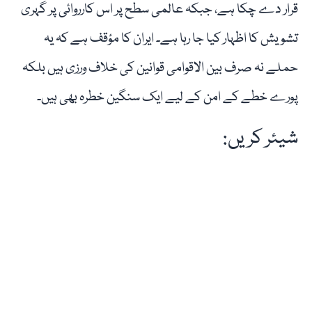
قرار دے چکا ہے، جبکہ عالمی سطح پر اس کارروائی پر گہری
تشویش کا اظہار کیا جا رہا ہے۔ ایران کا مؤقف ہے کہ یہ
حملے نہ صرف بین الاقوامی قوانین کی خلاف ورزی ہیں بلکہ
پورے خطے کے امن کے لیے ایک سنگین خطرہ بھی ہیں۔
شیئر کریں: