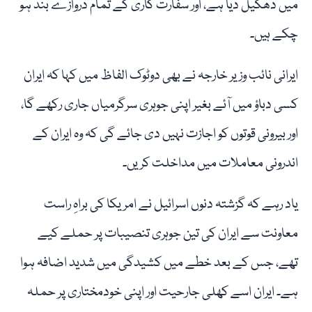
میں دھکیل دیا ہے، اور سفارت کاری کے تمام دروازے بند ہو
چکے ہیں۔
ایرانی نائب وزیر خارجہ نے بھی دوٹوک الفاظ میں کہا کہ ایران
کسی دباؤ میں آئے بغیر اپنی جوہری سرگرمیاں جاری رکھے گا،
اور بیرونی قوتوں کو اجازت نہیں دی جائے گی کہ وہ ایران کے
اندرونی معاملات میں مداخلت کریں۔
یاد رہے کہ گزشتہ دنوں اسرائیل نے امریکا کی براہِ راست
معاونت سے ایران کی تین جوہری تنصیبات پر حملے کیے
تھے، جس کے بعد خطے میں کشیدگی میں شدید اضافہ ہوا
ہے۔ ایران اسے کھلی جارحیت اور اپنی خودمختاری پر حملہ