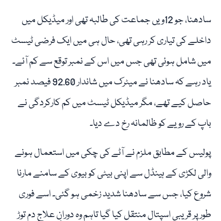
سادھنا، جو 12ویں جماعت کی طالبہ تھی اور میڈیکل میں
داخلے کی تیاری کر رہی تھی، حال ہی میں ایک فرضی ٹیسٹ
میں شامل ہوئی تھی جس میں اس کے نمبر توقع سے کم آئے۔
یاد رہے کہ سادھنا نے میٹرک میں شاندار 92.60 فیصد نمبر
حاصل کیے تھے، مگر میڈیکل ٹیسٹ میں کم کارکردگی نے
باپ کے رویے کو ظالمانہ رخ دے دیا۔
پولیس کے مطابق ملزم نے آٹے کی چکی میں استعمال ہونے
والی لکڑی کے ہینڈل سے اپنی بیٹی کو بیوی کے سامنے مارنا
شروع کیا، جس سے سادھنا شدید زخمی ہو گئی۔ اسے فوری
طور پر قریبی اسپتال منتقل کیا گیا تاہم وہ دورانِ علاج دم توڑ