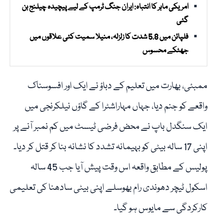
امریکی ماہر کا انتباہ: ایران جنگ ٹرمپ کے لیے پیچیدہ چیلنج بن
گئی
فلپائن میں 5.8 شدت کا زلزلہ، منیلا سمیت کئی علاقوں میں
جھٹکے محسوس
ممبئی، بھارت میں تعلیم کے دباؤ نے ایک اور افسوسناک
واقعے کو جنم دیا، جہاں مہاراشٹرا کے گاؤں نیلکرنجی میں
ایک سنگدل باپ نے محض فرضی ٹیسٹ میں کم نمبر آنے پر
اپنی 17 سالہ بیٹی کو بہیمانہ تشدد کا نشانہ بنا کر قتل کر دیا۔
پولیس کے مطابق واقعہ اس وقت پیش آیا جب 45 سالہ
اسکول ٹیچر دھوندی رام بھوسلے اپنی بیٹی سادھنا کی تعلیمی
کارکردگی سے مایوس ہو گیا۔