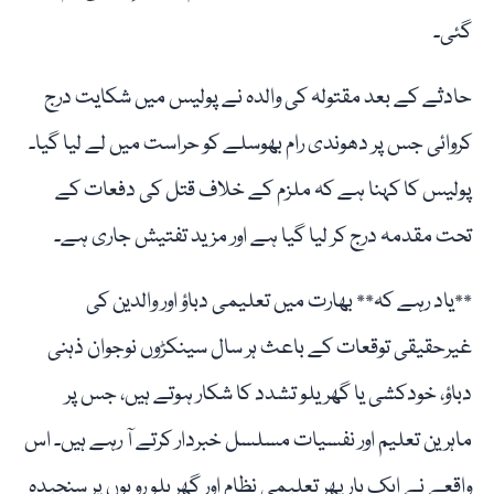
گئی۔
حادثے کے بعد مقتولہ کی والدہ نے پولیس میں شکایت درج
کروائی جس پر دھوندی رام بھوسلے کو حراست میں لے لیا گیا۔
پولیس کا کہنا ہے کہ ملزم کے خلاف قتل کی دفعات کے
تحت مقدمہ درج کر لیا گیا ہے اور مزید تفتیش جاری ہے۔
**یاد رہے کہ** بھارت میں تعلیمی دباؤ اور والدین کی
غیرحقیقی توقعات کے باعث ہر سال سینکڑوں نوجوان ذہنی
دباؤ، خودکشی یا گھریلو تشدد کا شکار ہوتے ہیں، جس پر
ماہرین تعلیم اور نفسیات مسلسل خبردار کرتے آ رہے ہیں۔ اس
واقعے نے ایک بار پھر تعلیمی نظام اور گھریلو رویوں پر سنجیدہ