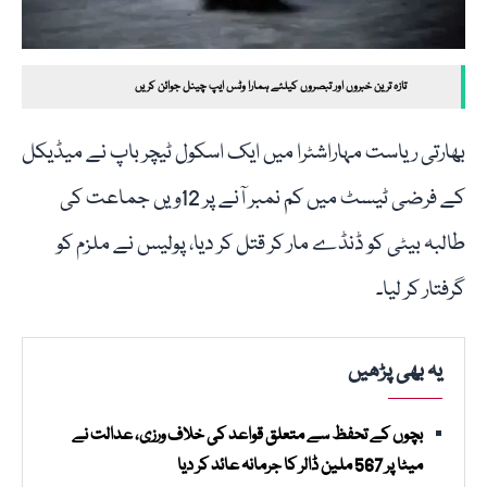
تازہ ترین خبروں اور تبصروں کیلئے ہمارا وٹس ایپ چینل جوائن کریں
بھارتی ریاست مہاراشٹرا میں ایک اسکول ٹیچر باپ نے میڈیکل
کے فرضی ٹیسٹ میں کم نمبر آنے پر 12ویں جماعت کی
طالبہ بیٹی کو ڈنڈے مار کر قتل کر دیا، پولیس نے ملزم کو
گرفتار کر لیا۔
یہ بھی پڑھیں
بچوں کے تحفظ سے متعلق قواعد کی خلاف ورزی، عدالت نے
میٹا پر 567 ملین ڈالر کا جرمانہ عائد کر دیا