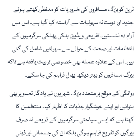
ٹرین کو بزرگ مسافروں کی ضروریات کو مدنظر رکھتے ہوئے
جدید اور دوستانہ سہولیات سے آراستہ کیا گیا ہے۔ اس میں
آرام دہ نشستیں، تفریحی ویڈیوز، ہلکی پھلکی سرگرمیوں کے
انتظامات اور صحت کے حوالے سے سہولتیں شامل کی گئی
ہیں۔ اس کے علاوہ عملہ بھی خصوصی تربیت یافتہ ہے تاکہ
بزرگ مسافروں کو بہتر دیکھ بھال فراہم کی جا سکے۔
روانگی کے موقع پر متعدد بزرگ شہریوں نے یادگار تصاویر بھی
بنوائیں اور اپنے خوشگوار جذبات کا اظہار کیا۔ منتظمین کا
کہنا ہے کہ ایسی سیاحتی سرگرمیوں کے ذریعے نہ صرف
بزرگوں کو تفریح فراہم ہوگی بلکہ ان کی جسمانی اور ذہنی