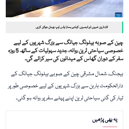
تازہ ترین خبروں اور تبصروں کیلئے ہمارا وٹس ایپ چینل جوائن کریں
چین کے صوبہ ہیلونگ جیانگ سے بزرگ شہریوں کے لیے
خصوصی سیاحتی ٹرین روانہ، جدید سہولیات کے ساتھ 5 روزہ
سفر کے دوران گھاس کے میدانوں کی سیر کرائے گی۔
بیجنگ، شمال مشرقی چین کے صوبے ہیلونگ جیانگ کے
دارالحکومت ہاربن سے بزرگ شہریوں کے لیے خصوصی طور پر
تیار کی گئی سیاحتی ٹرین اپنے پہلے سفر پر روانہ ہو گئی۔
یہ بھی پڑھیں