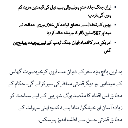
ایران جنگ جلد ختم ہونے والی ہے، تیل کی قیمتیں مزید کم
ہوں گی: ٹرمپ
بچوں کے تحفظ سے متعلق قواعد کی خلاف ورزی، عدالت نے
میٹا پر 567 ملین ڈالر کا جرمانہ عائد کر دیا
امریکی ماہر کا انتباہ: ایران جنگ ٹرمپ کے لیے پیچیدہ چیلنج بن
گئی
یہ ٹرین پانچ روزہ سفر کے دوران مسافروں کو خوبصورت گھاس
کے میدانوں اور دیگر قدرتی مناظر کی سیر کرائے گی۔ حکام کے
مطابق اس اقدام کا مقصد بزرگ شہریوں کے لیے سیاحت کو
زیادہ آسان اور خوشگوار بنانا ہے تاکہ وہ اپنی سہولت کے
مطابق قدرتی حسن سے لطف اندوز ہو سکیں۔