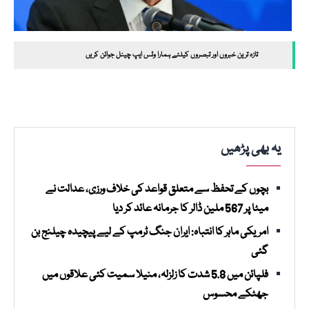
تازہ ترین خبروں اور تبصروں کیلئے ہمارا وٹس ایپ چینل جوائن کریں
یہ بھی پڑھیں
بچوں کے تحفظ سے متعلق قواعد کی خلاف ورزی، عدالت نے
میٹا پر 567 ملین ڈالر کا جرمانہ عائد کر دیا
امریکی ماہر کا انتباہ: ایران جنگ ٹرمپ کے لیے پیچیدہ چیلنج بن
گئی
فلپائن میں 5.8 شدت کا زلزلہ، منیلا سمیت کئی علاقوں میں
جھٹکے محسوس