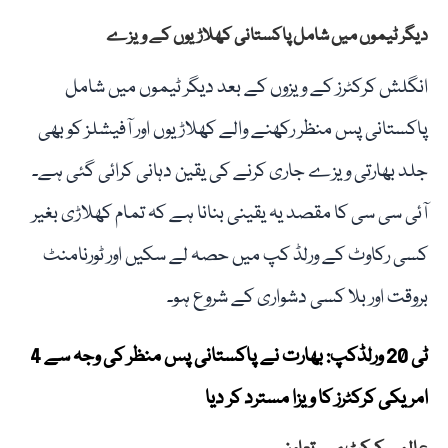
دیگر ٹیموں میں شامل پاکستانی کھلاڑیوں کے ویزے
انگلش کرکٹرز کے ویزوں کے بعد دیگر ٹیموں میں شامل
پاکستانی پس منظر رکھنے والے کھلاڑیوں اور آفیشلز کو بھی
جلد بھارتی ویزے جاری کرنے کی یقین دہانی کرائی گئی ہے۔
آئی سی سی کا مقصد یہ یقینی بنانا ہے کہ تمام کھلاڑی بغیر
کسی رکاوٹ کے ورلڈ کپ میں حصہ لے سکیں اور ٹورنامنٹ
بروقت اور بلا کسی دشواری کے شروع ہو۔
ٹی 20 ورلڈکپ: بھارت نے پاکستانی پس منظر کی وجہ سے 4
امریکی کرکٹرز کا ویزا مسترد کر دیا