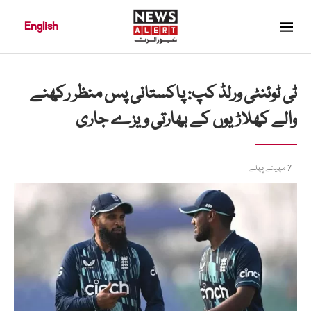
English
ٹی ٹوئنٹی ورلڈ کپ: پاکستانی پس منظر رکھنے
والے کھلاڑیوں کے بھارتی ویزے جاری
7 مہینے پہلے