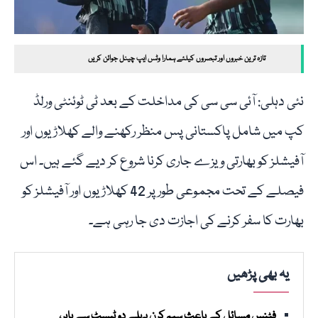
تازہ ترین خبروں اور تبصروں کیلئے ہمارا وٹس ایپ چینل جوائن کریں
نئی دہلی: آئی سی سی کی مداخلت کے بعد ٹی ٹوئنٹی ورلڈ
کپ میں شامل پاکستانی پس منظر رکھنے والے کھلاڑیوں اور
آفیشلز کو بھارتی ویزے جاری کرنا شروع کر دیے گئے ہیں۔ اس
فیصلے کے تحت مجموعی طور پر 42 کھلاڑیوں اور آفیشلز کو
بھارت کا سفر کرنے کی اجازت دی جا رہی ہے۔
یہ بھی پڑھیں
فٹنس مسائل کے باعث سیم کرن پہلے دو ٹیسٹ سے باہر،