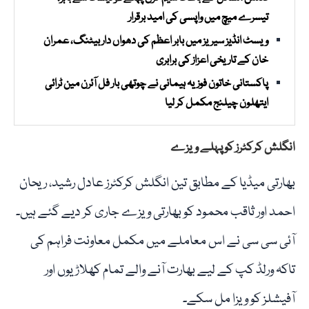
تیسرے میچ میں واپسی کی امید برقرار
ویسٹ انڈیز سیریز میں بابر اعظم کی دھواں دار بیٹنگ، عمران
خان کے تاریخی اعزاز کی برابری
پاکستانی خاتون فوزیہ ہیمانی نے چوتھی بار فل آئرن مین ٹرائی
ایتھلون چیلنج مکمل کر لیا
انگلش کرکٹرز کو پہلے ویزے
بھارتی میڈیا کے مطابق تین انگلش کرکٹرز عادل رشید، ریحان
احمد اور ثاقب محمود کو بھارتی ویزے جاری کر دیے گئے ہیں۔
آئی سی سی نے اس معاملے میں مکمل معاونت فراہم کی
تاکہ ورلڈ کپ کے لیے بھارت آنے والے تمام کھلاڑیوں اور
آفیشلز کو ویزا مل سکے۔