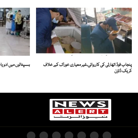
پنجاب فوڈ اتھارٹی کی کارروائی،غیر معیاری خوراک کے خلاف
ہسپتالوں میں ادویا
کریک ڈاؤن