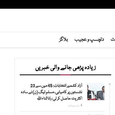
نٹ
دلچسپ و عجیب
بلاگز
زیادہ پڑھی جانے والی خبریں
آزاد کشمیر انتخابات: 45 میں سے 23
نشستوں پر کامیابی، مسلم لیگ (ن) نے سادہ
اکثریت حاصل کر لی: رانا ثناء اللہ
4 دن پہلے