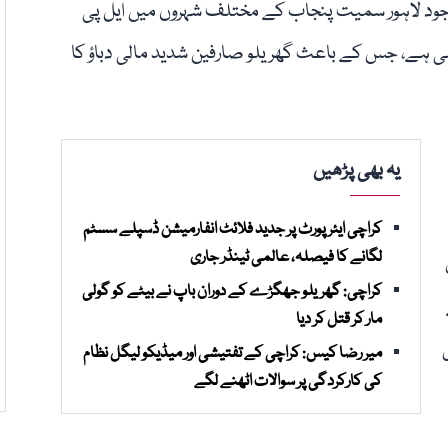
جود لاہور سمیت پنجاب کے مختلف شہروں میں ایل پی
ہی ہے، جس کے باعث گھریلو صارفین شدید مالی دباؤ کا
یہ بھی پڑھیں
کراچی ایئرپورٹ پر جدید فلائٹ انفارمیشن ڈسپلے سسٹم
لگانے کا فیصلہ، عالمی ٹینڈر جاری
کراچی: گھریلو جھگڑے کے دوران باپ نے بیٹے کو گولی
مار کر قتل کر دیا
میر رضا کیس: کراچی کے تفتیشی اور میڈیکو لیگل نظام
کی کارکردگی پر سوالات اٹھنے لگے