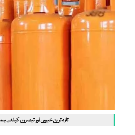
تازہ ترین خبروں اور تبصروں کیلئے ہم