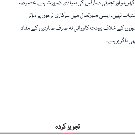
گھریلو اور تجارتی صارفین کی بنیادی ضرورت ہے، خصوصاً
یاب نہیں۔ ایسی صورتحال میں سرکاری نرخوں پر مؤثر
خوروں کے خلاف بروقت کارروائی نہ صرف صارفین کے مفاد
ھی ناگزیر ہے۔
تجویز کردہ