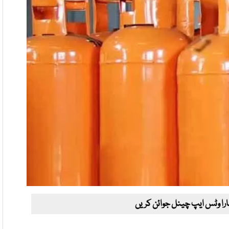
ارا وٹس ایپ چینل جوائن کریں