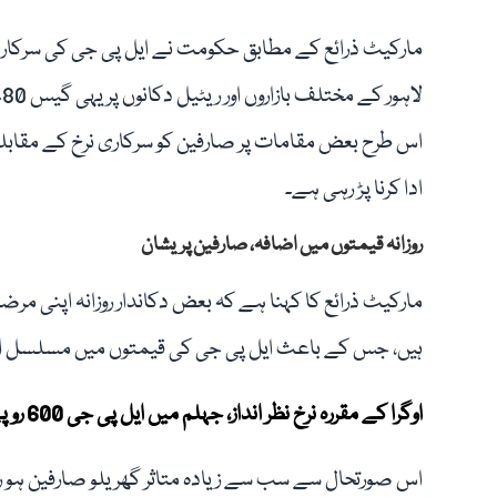
ادا کرنا پڑ رہی ہے۔
روزانہ قیمتوں میں اضافہ، صارفین پریشان
ہیں، جس کے باعث ایل پی جی کی قیمتوں میں مسلسل اتار
اوگرا کے مقررہ نرخ نظر انداز، جہلم میں ایل پی جی 600 روپے فی کلو سے تجاوز، شہری سراپا احتجاج
اس صورتحال سے سب سے زیادہ متاثر گھریلو صارفین ہو رہے