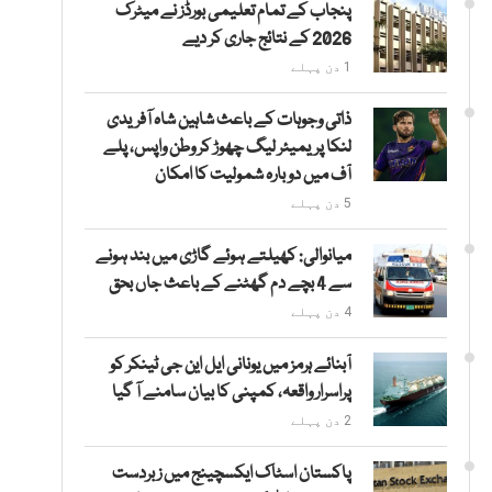
پنجاب کے تمام تعلیمی بورڈز نے میٹرک
2026 کے نتائج جاری کر دیے
1 دن پہلے
ذاتی وجوہات کے باعث شاہین شاہ آفریدی
لنکا پریمیئر لیگ چھوڑ کر وطن واپس، پلے
آف میں دوبارہ شمولیت کا امکان
5 دن پہلے
میانوالی: کھیلتے ہوئے گاڑی میں بند ہونے
سے 4 بچے دم گھٹنے کے باعث جاں بحق
4 دن پہلے
آبنائے ہرمز میں یونانی ایل این جی ٹینکر کو
پراسرار واقعہ، کمپنی کا بیان سامنے آ گیا
2 دن پہلے
پاکستان اسٹاک ایکسچینج میں زبردست