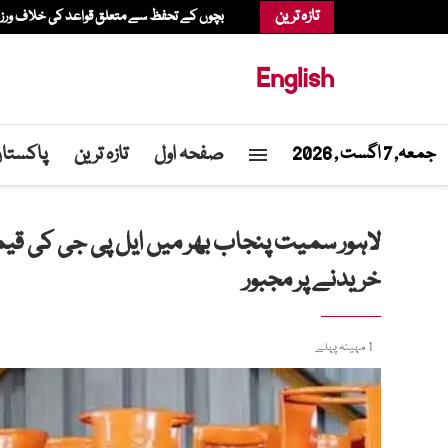
تازہ ترین
بچوں کے تحفظ سے متعلق قواعد کی خلاف ورزی، عدالت نے میٹا پر 567 م
English
صفحہ اول
تازہ ترین
پاکستا
جمعہ, 7 اگست , 2026
لاہور سمیت پنجاب بھر میں ایل پی جی کی قی
خریدنے پر مجبور
1 مہینہ پہلے