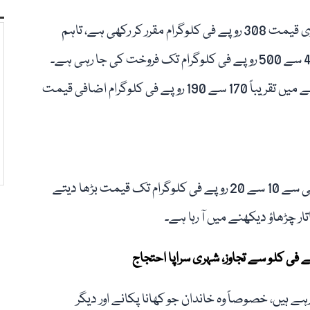
مارکیٹ ذرائع کے مطابق حکومت نے ایل پی جی کی سرکاری قیمت 308 روپے فی کلوگرام مقرر کر رکھی ہے، تاہم
لاہور کے مختلف بازاروں اور ریٹیل دکانوں پر یہی گیس 480 سے 500 روپے فی کلوگرام تک فروخت کی جا رہی ہے۔
اس طرح بعض مقامات پر صارفین کو سرکاری نرخ کے مقابلے میں تقریباً 170 سے 190 روپے فی کلوگرام اضافی قیمت
مارکیٹ ذرائع کا کہنا ہے کہ بعض دکاندار روزانہ اپنی مرضی سے 10 سے 20 روپے فی کلوگرام تک قیمت بڑھا دیتے
 چڑھاؤ دیکھنے میں آ رہا ہے۔
 ہیں، خصوصاً وہ خاندان جو کھانا پکانے اور دیگر