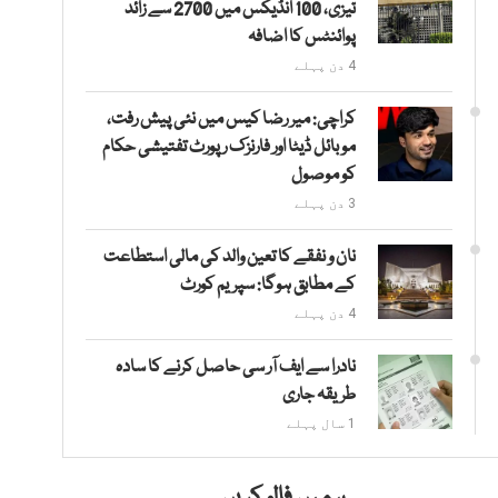
تیزی، 100 انڈیکس میں 2700 سے زائد
پوائنٹس کا اضافہ
4 دن پہلے
کراچی: میر رضا کیس میں نئی پیش رفت،
موبائل ڈیٹا اور فارنزک رپورٹ تفتیشی حکام
کو موصول
3 دن پہلے
نان و نفقے کا تعین والد کی مالی استطاعت
کے مطابق ہوگا: سپریم کورٹ
4 دن پہلے
نادرا سے ایف آر سی حاصل کرنے کا سادہ
طریقہ جاری
1 سال پہلے
ہمیں فالو کریں