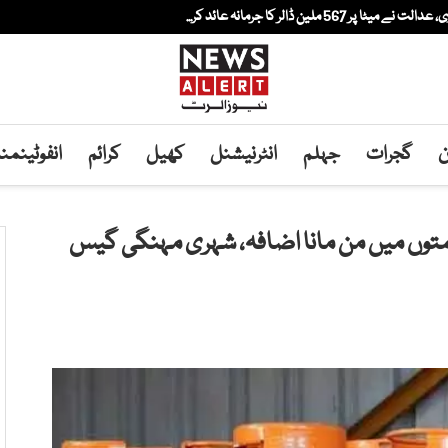
لین ڈالر کا جرمانہ عائد کر...
ن
گجرات
جہلم
انٹرنیشنل
کھیل
کرائم
انفوٹینم
متوں میں من مانا اضافہ، شہری مہنگی گیس