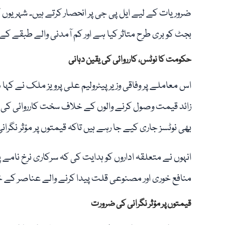
ضروریات کے لیے ایل پی جی پر انحصار کرتے ہیں۔ شہریوں
بجٹ کو بری طرح متاثر کیا ہے اور کم آمدنی والے طبقے کے
حکومت کا نوٹس، کارروائی کی یقین دہانی
اس معاملے پر وفاقی وزیر پیٹرولیم علی پرویز ملک نے کہ
زائد قیمت وصول کرنے والوں کے خلاف سخت کارروائی کی 
بھی نوٹسز جاری کیے جا رہے ہیں تاکہ قیمتوں پر مؤثر نگران
انہوں نے متعلقہ اداروں کو ہدایت کی کہ سرکاری نرخ نامے پ
منافع خوری اور مصنوعی قلت پیدا کرنے والے عناصر کے خلا
قیمتوں پر مؤثر نگرانی کی ضرورت