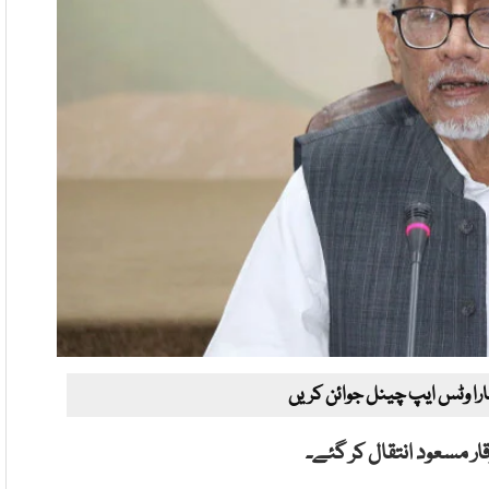
ارا وٹس ایپ چینل جوائن کریں
قار مسعود انتقال کر گئے۔