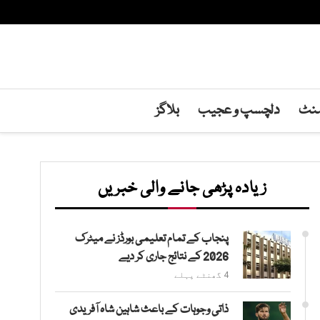
منٹ
دلچسپ و عجیب
بلاگز
زیادہ پڑھی جانے والی خبریں
پنجاب کے تمام تعلیمی بورڈز نے میٹرک
2026 کے نتائج جاری کر دیے
4 گھنٹے پہلے
ذاتی وجوہات کے باعث شاہین شاہ آفریدی