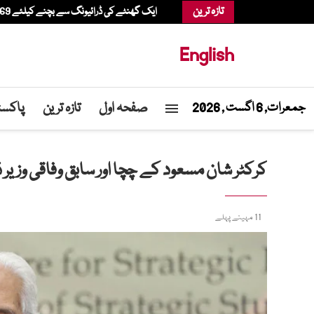
تازہ ترین
ایک گھنٹے کی ڈرائیونگ سے بچنے کیلئے 69 سالہ شخص ہیلی کاپٹر میں شاپنگ کرنے پہنچ گیا
English
صفحہ اول
تازہ ترین
پاکست
جمعرات, 6 اگست , 2026
کرکٹر شان مسعود کے چچا اور سابق وفاقی وزیر ڈ
11 مہینے پہلے