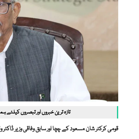
تازہ ترین خبروں اور تبصروں کیلئے ہم
قومی کرکٹر شان مسعود کے چچا اور سابق وفاقی وزیر ڈاکٹر و