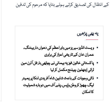
 کے انتقال کی تصدیق کرتے ہوئے بتایا کہ مرحوم کی تدفین
یہ بھی پڑھیں
ویسٹ انڈیز سیریز میں بابر اعظم کی دھواں دار بیٹنگ،
عمران خان کے تاریخی اعزاز کی برابری
پاکستانی خاتون فوزیہ ہیمانی نے چوتھی بار فل آئرن مین
ٹرائی ایتھلون چیلنج مکمل کر لیا
ذاتی وجوہات کے باعث شاہین شاہ آفریدی لنکا پریمیئر
لیگ چھوڑ کر وطن واپس، پلے آف میں دوبارہ شمولیت
کا امکان