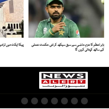
بابر اعظم کا عزم، ماضی سے سبق سیکھ کر نئی حکمت عملی
پیکا ایکٹ میں ترام
کے ساتھ کپتانی کروں گا