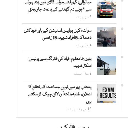
میانوالی: کھیلتے ہوئے گاڑی میں بند ہونے
سے 4 بچے دم گھٹنے کے باعث جاں بحق
3 دن پہلے
سوات: کبل پولیس اسٹیشن کے باہر خودکش
دھماکا، 5 افراد شہید، 15 زخمی
4 دن پہلے
بنوں: نامعلوم افراد کی فائرنگ سے پولیس
اہلکار شہید
2 سال پہلے
پنجاب بھر میں نویں جماعت کے نتائج کا
اعلان، طلبہ رزلٹ آن لائن چیک کرسکتے
ہیں
12 مہینے پہلے
ہمیں فالو کریں