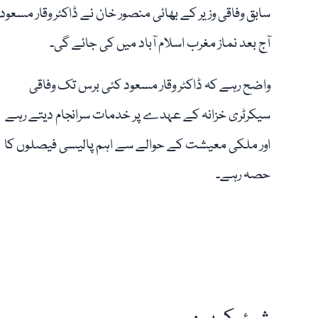
سابق وفاقی وزیر کے بھائی منصور خان نے ڈاکٹر وقار مسعود
آج بعد نماز مغرب اسلام آباد میں کی جائے گی۔
واضح رہے کہ ڈاکٹر وقار مسعود کئی برس تک وفاقی
سیکرٹری خزانہ کے عہدے پر خدمات سرانجام دیتے رہے
اور ملکی معیشت کے حوالے سے اہم پالیسی فیصلوں کا
حصہ رہے۔