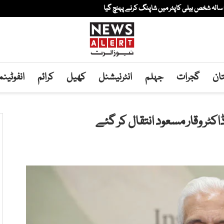
ان
گجرات
جہلم
انٹرنیشنل
کھیل
کرائم
انفوٹین
اکٹر وقار مسعود انتقال کر گئے