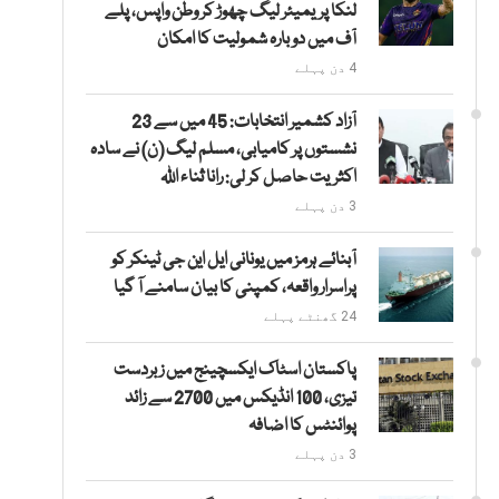
لنکا پریمیئر لیگ چھوڑ کر وطن واپس، پلے
آف میں دوبارہ شمولیت کا امکان
4 دن پہلے
آزاد کشمیر انتخابات: 45 میں سے 23
نشستوں پر کامیابی، مسلم لیگ (ن) نے سادہ
اکثریت حاصل کر لی: رانا ثناء اللہ
3 دن پہلے
آبنائے ہرمز میں یونانی ایل این جی ٹینکر کو
پراسرار واقعہ، کمپنی کا بیان سامنے آ گیا
24 گھنٹے پہلے
پاکستان اسٹاک ایکسچینج میں زبردست
تیزی، 100 انڈیکس میں 2700 سے زائد
پوائنٹس کا اضافہ
3 دن پہلے