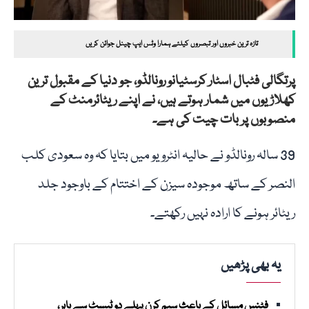
تازہ ترین خبروں اور تبصروں کیلئے ہمارا وٹس ایپ چینل جوائن کریں
پرتگالی فٹبال اسٹار کرسٹیانو رونالڈو، جو دنیا کے مقبول ترین
کھلاڑیوں میں شمار ہوتے ہیں، نے اپنے ریٹائرمنٹ کے
منصوبوں پر بات چیت کی ہے۔
39 سالہ رونالڈو نے حالیہ انٹرویو میں بتایا کہ وہ سعودی کلب
النصر کے ساتھ موجودہ سیزن کے اختتام کے باوجود جلد
ریٹائر ہونے کا ارادہ نہیں رکھتے۔
یہ بھی پڑھیں
فٹنس مسائل کے باعث سیم کرن پہلے دو ٹیسٹ سے باہر،