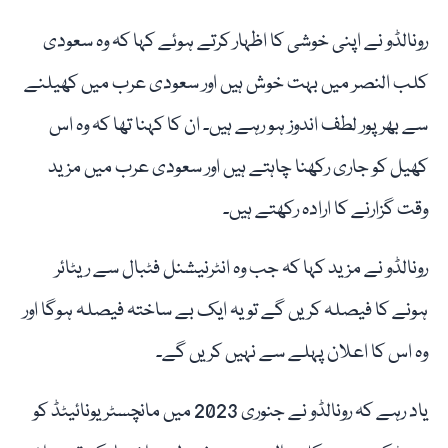
رونالڈو نے اپنی خوشی کا اظہار کرتے ہوئے کہا کہ وہ سعودی
کلب النصر میں بہت خوش ہیں اور سعودی عرب میں کھیلنے
سے بھرپور لطف اندوز ہو رہے ہیں۔ ان کا کہنا تھا کہ وہ اس
کھیل کو جاری رکھنا چاہتے ہیں اور سعودی عرب میں مزید
وقت گزارنے کا ارادہ رکھتے ہیں۔
رونالڈو نے مزید کہا کہ جب وہ انٹرنیشنل فٹبال سے ریٹائر
ہونے کا فیصلہ کریں گے تو یہ ایک بے ساختہ فیصلہ ہوگا اور
وہ اس کا اعلان پہلے سے نہیں کریں گے۔
یاد رہے کہ رونالڈو نے جنوری 2023 میں مانچسٹر یونائیٹڈ کو