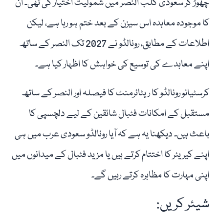
چھوڑ کر سعودی کلب النصر میں شمولیت اختیار کی تھی۔ ان
کا موجودہ معاہدہ اس سیزن کے بعد ختم ہو رہا ہے، لیکن
اطلاعات کے مطابق، رونالڈو نے 2027 تک النصر کے ساتھ
اپنے معاہدے کی توسیع کی خواہش کا اظہار کیا ہے۔
کرسٹیانو رونالڈو کا ریٹائرمنٹ کا فیصلہ اور النصر کے ساتھ
مستقبل کے امکانات فٹبال شائقین کے لیے دلچسپی کا
باعث ہیں۔ دیکھنا یہ ہے کہ آیا رونالڈو سعودی عرب میں ہی
اپنے کیریئر کا اختتام کرتے ہیں یا مزید فٹبال کے میدانوں میں
اپنی مہارت کا مظاہرہ کرتے رہیں گے۔
شیئر کریں: