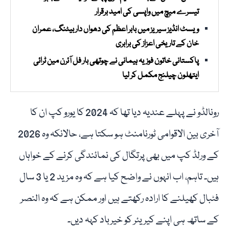
تیسرے میچ میں واپسی کی امید برقرار
ویسٹ انڈیز سیریز میں بابر اعظم کی دھواں دار بیٹنگ، عمران
خان کے تاریخی اعزاز کی برابری
پاکستانی خاتون فوزیہ ہیمانی نے چوتھی بار فل آئرن مین ٹرائی
ایتھلون چیلنج مکمل کر لیا
رونالڈو نے پہلے عندیہ دیا تھا کہ 2024 کا یورو کپ ان کا
آخری بین الاقوامی ٹورنامنٹ ہو سکتا ہے، حالانکہ وہ 2026
کے ورلڈ کپ میں بھی پرتگال کی نمائندگی کرنے کے خواہاں
ہیں۔ تاہم، اب انہوں نے واضح کیا ہے کہ وہ مزید 2 یا 3 سال
فٹبال کھیلنے کا ارادہ رکھتے ہیں اور ممکن ہے کہ وہ النصر
کے ساتھ ہی اپنے کیریئر کو خیرباد کہہ دیں۔