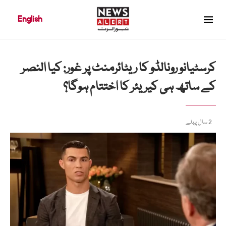
English
کرسٹیانو رونالڈو کا ریٹائرمنٹ پر غور: کیا النصر
کے ساتھ ہی کیریئر کا اختتام ہوگا؟
2 سال پہلے