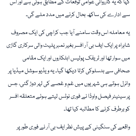
کہا کہ یہ کارروائی عوامی توقعات کے مطابق ہوئی ہے اور اس
سے ادارے کی ساکھ بحال کرنے میں مدد ملے گی۔
یہ معاملہ اس وقت سامنے آیا جب کراچی کی ایک مصروف
شاہراہ پر ایک ایف بی آر افسر بغیر نمبر پلیٹ والی سرکاری گاڑی
میں سوار تھا اور ٹریفک پولیس اہلکاروں اور ایک مقامی
صحافی سے بدسلوکی کرتا دیکھا گیا۔ یہ ویڈیو سوشل میڈیا پر
وائرل ہوتے ہی شہریوں میں غم و غصے کی لہر دوڑ گئی، جس
پر سینیٹر فیصل واوڈا نے فوری نوٹس لیتے ہوئے متعلقہ افسر
کو برطرف کرنے کا مطالبہ کیا تھا۔
واقعے کی سنگینی کے پیش نظر ایف بی آر نے فوری طور پر