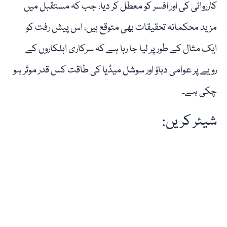
کارروائی کی اور افسر کو معطل کر دیا، جب کہ مستقبل میں
مزید محکمانہ تحقیقات بھی متوقع ہیں، اس پیش رفت کو
ایک مثال کے طور پر لیا جا رہا ہے کہ سرکاری اہلکاروں کے
رویے پر عوامی دباؤ اور سوشل میڈیا کی طاقت کس قدر موثر ہو
چکی ہے۔
شیئر کریں: