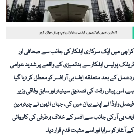
تازہ ترین خبروں اور تبصروں کیلئے ہمارا وٹس ایپ چینل جوائن کریں
کراچی میں ایک سرکاری اہلکار کی جانب سے صحافی اور
ٹریفک پولیس اہلکار سے بدتمیزی کے واقعے پر شدید عوامی
ردعمل کے بعد متعلقہ ایف بی آر افسر کو معطل کر دیا گیا
ہے، اس پیش رفت کی تصدیق سینیٹر اور سابق وفاقی وزیر
فیصل واوڈا نے اپنے بیان میں کی، جہاں انہوں نے چیئرمین
ایف بی آر کی جانب سے افسر کے خلاف برطرفی کی کارروائی
کے آغاز کو سراہا اور اسے مثبت قدم قرار دیا۔