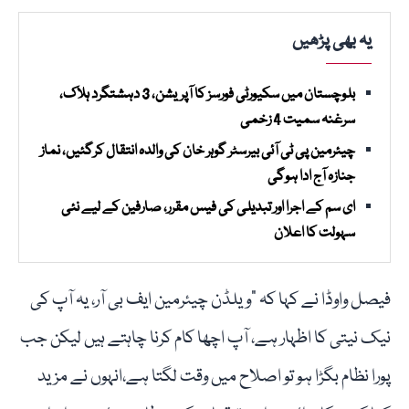
یہ بھی پڑھیں
بلوچستان میں سکیورٹی فورسز کا آپریشن، 3 دہشتگرد ہلاک،
سرغنہ سمیت 4 زخمی
چیئرمین پی ٹی آئی بیرسٹر گوہر خان کی والدہ انتقال کرگئیں، نماز
جنازہ آج ادا ہوگی
ای سم کے اجرا اور تبدیلی کی فیس مقرر، صارفین کے لیے نئی
سہولت کا اعلان
فیصل واوڈا نے کہا کہ "ویلڈن چیئرمین ایف بی آر، یہ آپ کی
نیک نیتی کا اظہار ہے، آپ اچھا کام کرنا چاہتے ہیں لیکن جب
پورا نظام بگڑا ہو تو اصلاح میں وقت لگتا ہے،انہوں نے مزید