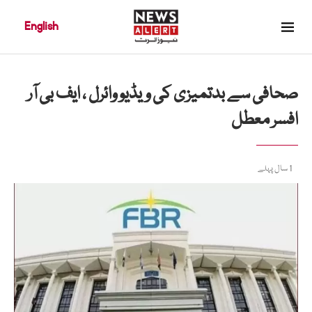
English
صحافی سے بدتمیزی کی ویڈیو وائرل ، ایف بی آر
افسر معطل
1 سال پہلے