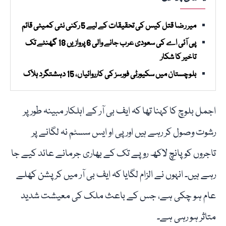
میر رضا قتل کیس کی تحقیقات کے لیے 5 رکنی نئی کمیٹی قائم
پی آئی اے کی سعودی عرب جانے والی 6 پروازیں 18 گھنٹے تک
تاخیر کا شکار
بلوچستان میں سکیورٹی فورسز کی کارروائیاں، 15 دہشتگرد ہلاک
اجمل بلوچ کا کہنا تھا کہ ایف بی آر کے اہلکار مبینہ طور پر
رشوت وصول کر رہے ہیں اور پی او ایس سسٹم نہ لگانے پر
تاجروں کو پانچ لاکھ روپے تک کے بھاری جرمانے عائد کیے جا
رہے ہیں۔ انہوں نے الزام لگایا کہ ایف بی آر میں کرپشن کھلے
عام ہو چکی ہے، جس کے باعث ملک کی معیشت شدید
متاثر ہو رہی ہے۔