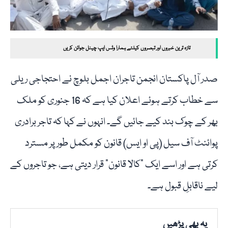
تازہ ترین خبروں اور تبصروں کیلئے ہمارا وٹس ایپ چینل جوائن کریں
صدر آل پاکستان انجمن تاجران اجمل بلوچ نے احتجاجی ریلی
سے خطاب کرتے ہوئے اعلان کیا ہے کہ 16 جنوری کو ملک
بھر کے چوک بند کیے جائیں گے۔ انہوں نے کہا کہ تاجر برادری
پوائنٹ آف سیل (پی او ایس) قانون کو مکمل طور پر مسترد
کرتی ہے اور اسے ایک “کالا قانون” قرار دیتی ہے، جو تاجروں کے
لیے ناقابلِ قبول ہے۔
یہ بھی پڑھیں