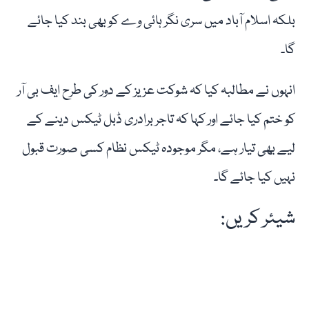
بلکہ اسلام آباد میں سری نگر ہائی وے کو بھی بند کیا جائے
گا۔
انہوں نے مطالبہ کیا کہ شوکت عزیز کے دور کی طرح ایف بی آر
کو ختم کیا جائے اور کہا کہ تاجر برادری ڈبل ٹیکس دینے کے
لیے بھی تیار ہے، مگر موجودہ ٹیکس نظام کسی صورت قبول
نہیں کیا جائے گا۔
شیئر کریں: