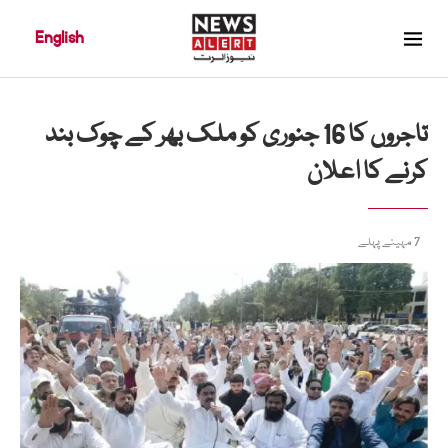
English
تاجروں کا 16 جنوری کو ملک بھر کے چوک بند
کرنے کا اعلان
7 مہینے پہلے