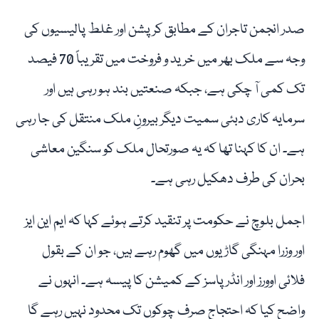
صدر انجمن تاجران کے مطابق کرپشن اور غلط پالیسیوں کی
وجہ سے ملک بھر میں خرید و فروخت میں تقریباً 70 فیصد
تک کمی آ چکی ہے، جبکہ صنعتیں بند ہو رہی ہیں اور
سرمایہ کاری دبئی سمیت دیگر بیرونِ ملک منتقل کی جا رہی
ہے۔ ان کا کہنا تھا کہ یہ صورتحال ملک کو سنگین معاشی
بحران کی طرف دھکیل رہی ہے۔
اجمل بلوچ نے حکومت پر تنقید کرتے ہوئے کہا کہ ایم این ایز
اور وزرا مہنگی گاڑیوں میں گھوم رہے ہیں، جو ان کے بقول
فلائی اوورز اور انڈر پاسز کے کمیشن کا پیسہ ہے۔ انہوں نے
واضح کیا کہ احتجاج صرف چوکوں تک محدود نہیں رہے گا