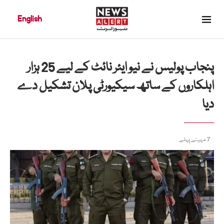
English
پنجاب پولیس نے نیو ایئر نائٹ کے لیے 25 ہزار
اہلکاروں کے ساتھ سیکیورٹی پلان تشکیل دے
دیا
7 مہینے پہلے