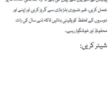
عمل کریں، غیر ضروری ہلڑ بازی سے گریز کریں اور اپنے اور
دوسروں کے تحفظ کو یقینی بنائیں تاکہ نئے سال کی رات
محفوظ اور خوشگوار رہے۔
شیئر کریں: