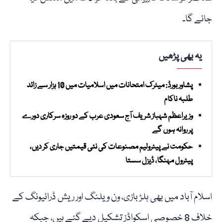
جائے گا۔
یہ بھی پڑھیں
پشاور بورڈ: میٹرک امتحانات میں اسلامیات میں 10 ہزار سے زائد
طلبہ ناکام
وزیراعظم شہباز شریف آج سعودی عرب کے دو روزہ سرکاری دورے
پر روانہ ہوں گے
حکومت نے پیٹرولیم مصنوعات کی نئی قیمتیں جاری کر دیں،
پیٹرول مہنگا، ڈیزل سستا
اسلام آباد میں بھی ہلڑ بازی، ون ویلنگ اور ریش ڈرائیونگ کے
خلاف 8 خصوصی اسکواڈز تشکیل دیے گئے ہیں، جبکہ