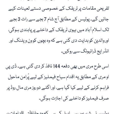
تفریحی مقامات پر ٹریفک کے خصوصی دستے تعینات کیے
جائیں گے۔ پولیس کے مطابق آج شام 7 بجے سے رات 3 بجے
تک اسلام آباد میں ہیوی ٹریفک کے داخلے پر پابندی ہوگی،
اور والدین کو ہدایت دی گئی ہے کہ وہ بچوں کو ون ویلنگ اور
انڈر ایج ڈرائیونگ سے روکیں۔
اسی طرح مری میں بھی دفعہ 144 نافذ کر دی گئی ہے۔ ڈی پی
او مری کے مطابق یہ اقدام سیاح فیملیز کے لیے پُرامن ماحول
فراہم کرنے کے لیے کیا گیا ہے، اور اگلے دو روز مری مال روڈ پر
صرف فیملیز کو داخلے کی اجازت ہوگی۔
پولیس نے شہریوں سے اپیل کی ہے کہ وہ حفاظتی اقدامات پر