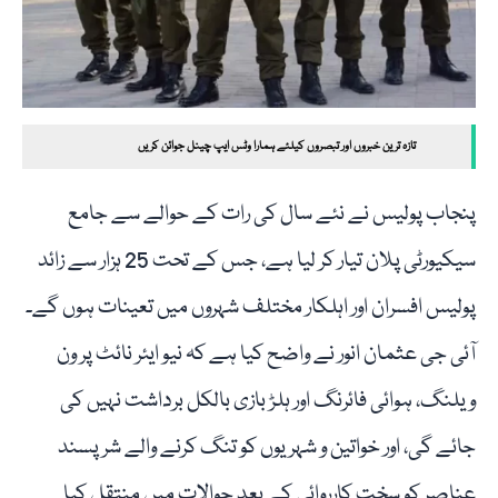
تازہ ترین خبروں اور تبصروں کیلئے ہمارا وٹس ایپ چینل جوائن کریں
پنجاب پولیس نے نئے سال کی رات کے حوالے سے جامع
سیکیورٹی پلان تیار کر لیا ہے، جس کے تحت 25 ہزار سے زائد
پولیس افسران اور اہلکار مختلف شہروں میں تعینات ہوں گے۔
آئی جی عثمان انور نے واضح کیا ہے کہ نیو ایئر نائٹ پر ون
ویلنگ، ہوائی فائرنگ اور ہلڑ بازی بالکل برداشت نہیں کی
جائے گی، اور خواتین و شہریوں کو تنگ کرنے والے شرپسند
عناصر کو سخت کارروائی کے بعد حوالات میں منتقل کیا