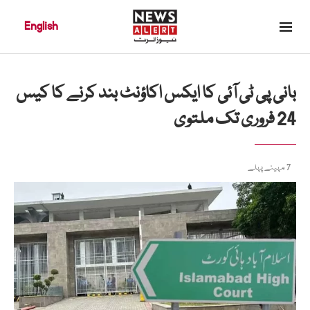
English
بانی پی ٹی آئی کا ایکس اکاؤنٹ بند کرنے کا کیس
24 فروری تک ملتوی
7 مہینے پہلے