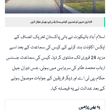
تازہ ترین خبروں اور تبصروں کیلئے ہمارا وٹس ایپ چینل جوائن کریں
اسلام آباد ہائیکورٹ نے بانی پاکستان تحریک انصاف کے
ایکس اکاؤنٹ بند کرنے کے کیس کی سماعت کے بعد اسے
مزید 24 فروری تک ملتوی کر دیا۔ کیس کی سماعت جسٹس
ارباب محمد طاہر کی سربراہی میں ہوئی، جس دوران جیل
حکام، پی ٹی اے اور دیگر فریقین کے جوابات موصول ہونے
کے بعد عدالت نے یہ فیصلہ کیا۔
یہ بھی پڑھیں