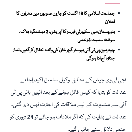
جماعت اسلامی کا 16 اگست کو چاروں صوبوں میں دھرنوں کا
اعلان
بلوچستان میں سکیورٹی فورسز کا آپریشن، 3 دہشتگرد ہلاک،
سرغنہ سمیت 4 زخمی
چیئرمین پی ٹی آئی بیرسٹر گوہر خان کی والدہ انتقال کرگئیں، نماز
جنازہ آج ادا ہوگی
نجی ٹی وی چینل کے مطابق، وکیل سلمان اکرم راجا نے
عدالت کو بتایا کہ کیس فائل ہونے کے بعد انہیں بانی پی ٹی
آئی سے مشاورت کے لیے ملاقات کی اجازت نہیں دی گئی۔
عدالت نے ہدایت کی کہ اگر ملاقات ہو جائے تو 24 فروری کو
حتمی دلائل سنے جائیں گے۔