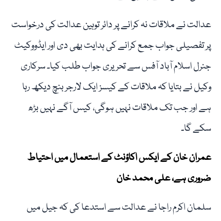
عدالت نے ملاقات نہ کرانے پر دائر توہین عدالت کی درخواست
پر تفصیلی جواب جمع کرانے کی ہدایت بھی دی اور ایڈووکیٹ
جنرل اسلام آباد آفس سے تحریری جواب طلب کیا۔ سرکاری
وکیل نے بتایا کہ ملاقات کے کیسز ایک لارجر بنچ دیکھ رہا
ہے اور جب تک ملاقات نہیں ہوگی، کیس آگے نہیں بڑھ
سکے گا۔
عمران خان کے ایکس اکاؤنٹ کے استعمال میں احتیاط
ضروری ہے، علی محمد خان
سلمان اکرم راجا نے عدالت سے استدعا کی کہ جیل میں