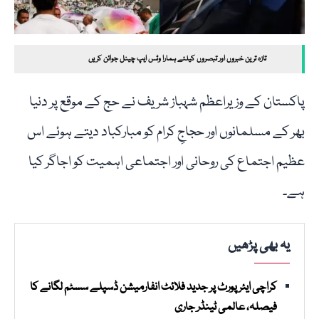
تازہ ترین خبروں اور تبصروں کیلئے ہمارا وٹس ایپ چینل جوائن کریں
پاکستان کے وزیراعظم شہباز شریف نے حج کے موقع پر دنیا
بھر کے مسلمانوں اور حجاجِ کرام کو مبارکباد دیتے ہوئے اس
عظیم اجتماع کی روحانی اور اجتماعی اہمیت کو اجاگر کیا
ہے۔
یہ بھی پڑھیں
کراچی ایئرپورٹ پر جدید فلائٹ انفارمیشن ڈسپلے سسٹم لگانے کا
فیصلہ، عالمی ٹینڈر جاری