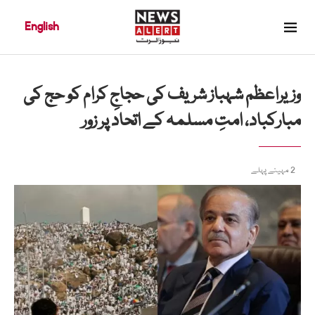
English
وزیراعظم شہباز شریف کی حجاجِ کرام کو حج کی
مبارکباد، امتِ مسلمہ کے اتحاد پر زور
2 مہینے پہلے