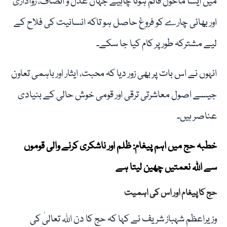
میں ایسا ماحول قائم ہونا چاہیے جہاں عدل و انصاف، رواداری
اور بھائی چارے کو فروغ حاصل ہو تاکہ انسانیت کی فلاح کے
لیے مشترکہ طور پر کام کیا جا سکے۔
انہوں نے اس بات پر بھی زور دیا کہ محبت، ایثار اور باہمی تعاون
جیسے اصول معاشرتی ترقی اور قومی خوش حالی کے بنیادی
عناصر ہیں۔
خطبہ حج میں اہم پیغام: ظلم اور ناشکری کرنے والی قوموں
سے اللہ نعمتیں چھین لیتا ہے
حج کا پیغام اور اس کی اہمیت
وزیراعظم شہباز شریف نے کہا کہ حج کا دن اللہ تعالیٰ کی