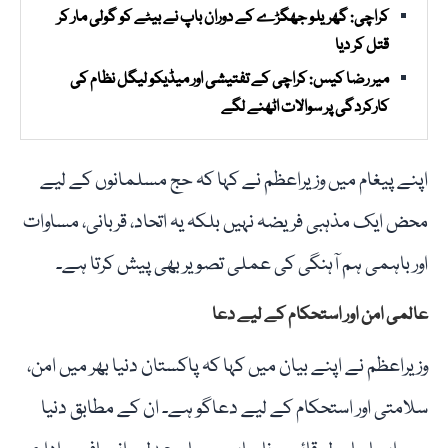
کراچی: گھریلو جھگڑے کے دوران باپ نے بیٹے کو گولی مار کر
قتل کر دیا
میر رضا کیس: کراچی کے تفتیشی اور میڈیکو لیگل نظام کی
کارکردگی پر سوالات اٹھنے لگے
اپنے پیغام میں وزیراعظم نے کہا کہ حج مسلمانوں کے لیے
محض ایک مذہبی فریضہ نہیں بلکہ یہ اتحاد، قربانی، مساوات
اور باہمی ہم آہنگی کی عملی تصویر بھی پیش کرتا ہے۔
عالمی امن اور استحکام کے لیے دعا
وزیراعظم نے اپنے بیان میں کہا کہ پاکستان دنیا بھر میں امن،
سلامتی اور استحکام کے لیے دعاگو ہے۔ ان کے مطابق دنیا