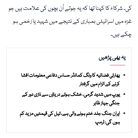
کی۔ شرکاء کا کہنا تھا کہ یہ جوتے اُن بچوں کی علامت ہیں جو
غزہ میں اسرائیلی بمباری کے نتیجے میں شہید یا زخمی ہو
چکے ہیں۔
یہ بھی پڑھیں
بھارتی فضائیہ کا ونگ کمانڈر حساس دفاعی معلومات افشا
کرنے کے الزام میں گرفتار
یورپ میں شدید گرمی، خشک ہوتے دریاؤں سے نازی دور کے
جنگی جہاز ظاہر
ایران جنگ جلد ختم ہونے والی ہے، تیل کی قیمتیں مزید کم
ہوں گی: ٹرمپ