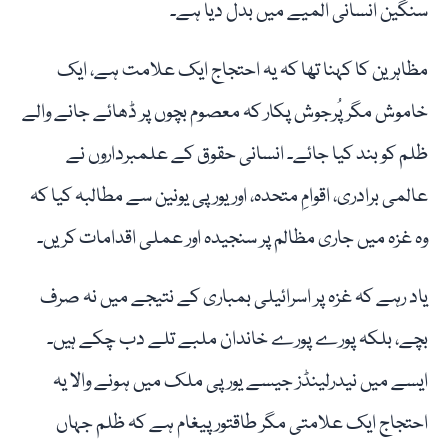
سنگین انسانی المیے میں بدل دیا ہے۔
مظاہرین کا کہنا تھا کہ یہ احتجاج ایک علامت ہے، ایک
خاموش مگر پُرجوش پکار کہ معصوم بچوں پر ڈھائے جانے والے
ظلم کو بند کیا جائے۔ انسانی حقوق کے علمبرداروں نے
عالمی برادری، اقوامِ متحدہ، اور یورپی یونین سے مطالبہ کیا کہ
وہ غزہ میں جاری مظالم پر سنجیدہ اور عملی اقدامات کریں۔
یاد رہے کہ غزہ پر اسرائیلی بمباری کے نتیجے میں نہ صرف
بچے، بلکہ پورے پورے خاندان ملبے تلے دب چکے ہیں۔
ایسے میں نیدرلینڈز جیسے یورپی ملک میں ہونے والا یہ
احتجاج ایک علامتی مگر طاقتور پیغام ہے کہ ظلم جہاں