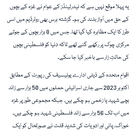
یہ پہلا موقع نہیں ہے کہ نیدرلینڈز کے عوام نے غزہ کے بچوں
کے حق میں آواز بلند کی ہو۔ گزشتہ برس بھی روٹرڈیم میں اسی
طرز کا ایک مظاہرہ کیا گیا تھا، جس میں 8 ہزار بچوں کے جوتے
مرکزی چوک پر رکھے گئے تھے تاکہ دنیا کو فلسطینی بچوں
کی حالتِ زار سے باخبر کیا جا سکے۔
اقوامِ متحدہ کے ذیلی ادارے یونیسیف کی رپورٹ کے مطابق
اکتوبر 2023 سے جاری اسرائیلی حملوں میں 50 ہزار سے زائد
بچے شہید یا زخمی ہو چکے ہیں، جبکہ مجموعی طور پر غزہ
میں اب تک 56 ہزار سے زائد فلسطینی شہید ہو چکے ہیں۔
خوراک، پانی اور ادویات کی شدید قلت نے صورتحال کو ایک