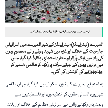
تازہ ترین خبروں اور تبصروں کیلئے ہمارا وٹس ایپ چینل جوائن کریں
المیرے (نیدرلینڈز): نیدرلینڈز کے شہر المیرے میں اسرائیلی
جارحیت کے خلاف اور غزہ میں شہید ہونے والے معصوم بچوں
کی یاد میں ایک پُراثر اور منفرد احتجاج ریکارڈ کیا گیا، جس
میں ہزاروں بچوں کے جوتے سڑک پر رکھ کر عالمی ضمیر کو
جھنجھوڑنے کی کوشش کی گئی۔
یہ احتجاج المیرے کے ٹاؤن اسکوائر میں کیا گیا، جہاں مقامی
شہریوں، انسانی حقوق کی تنظیموں، اور فلسطینیوں سے
ہمدردی رکھنے والوں نے اسرائیلی مظالم کے خلاف آواز بلند