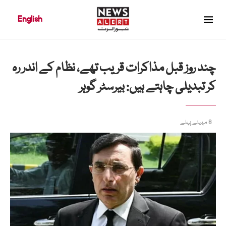
English
چند روز قبل مذاکرات قریب تھے، نظام کے اندر رہ
کر تبدیلی چاہتے ہیں: بیرسٹر گوہر
8 مہینے پہلے