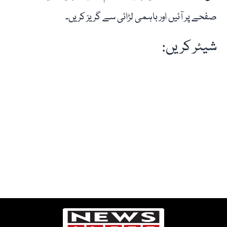
صفحے پر آئیں اور باہمی لڑائی سے گریز کریں۔
شیئر کریں: