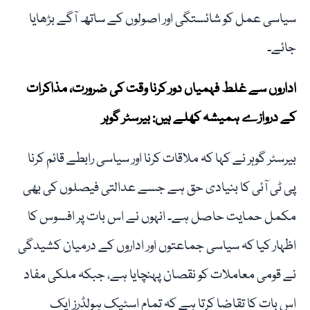
سیاسی عمل کو شائستگی اور اصولوں کے ساتھ آگے بڑھایا
جائے۔
اداروں سے غلط فہمیاں دور کرنا وقت کی ضرورت، مذاکرات
کے دروازے ہمیشہ کھلے ہیں: بیرسٹر گوہر
بیرسٹر گوہر نے کہا کہ ملاقات کرنا اور سیاسی رابطے قائم کرنا
پی ٹی آئی کا بنیادی حق ہے جسے عدالتی فیصلوں کی بھی
مکمل حمایت حاصل ہے۔ انہوں نے اس بات پر افسوس کا
اظہار کیا کہ سیاسی جماعتوں اور اداروں کے درمیان کشیدگی
نے قومی معاملات کو نقصان پہنچایا ہے، جبکہ ملکی مفاد
اس بات کا تقاضا کرتا ہے کہ تمام اسٹیک ہولڈرز ایک