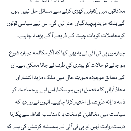
ملاقاتوں میں رکاوٹیں کھڑی کرنے سے مسائل حل نہیں ہوں
گے بلکہ مزید پیچیدگیاں جنم لیں گی، اس لیے سیاسی قوتوں
کو معاملات کو بات چیت کے ذریعے آگے بڑھانا چاہیے۔
چیئرمین پی ٹی آئی نے یہ بھی کہا کہ اگر مکالمہ دوبارہ شروع
ہو جائے تو حالات کو بہتری کی طرف لے جانا ممکن ہے۔ ان
کے مطابق موجودہ صورتِ حال میں ملک مزید انتشار اور
محاذ آرائی کا متحمل نہیں ہو سکتا، اس لیے ہر جماعت کو
ذمہ دارانہ طرزِ عمل اختیار کرنا چاہیے۔ انہوں نے زور دیا کہ
سیاست میں مخالفین کو سخت یا نامناسب الفاظ سے پکارنا
درست روایت نہیں اور پی ٹی آئی نے ہمیشہ کوشش کی ہے کہ