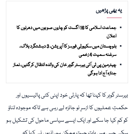
یہ بھی پڑھیں
جماعت اسلامی کا 16 اگست کو چاروں صوبوں میں دھرنوں کا
اعلان
بلوچستان میں سکیورٹی فورسز کا آپریشن، 3 دہشتگرد ہلاک،
سرغنہ سمیت 4 زخمی
چیئرمین پی ٹی آئی بیرسٹر گوہر خان کی والدہ انتقال کرگئیں، نماز
جنازہ آج ادا ہوگی
بیرسٹر گوہر کا کہنا تھا کہ پارٹی خود اپنی کئی پالیسیوں اور
حکمتِ عملیوں کا ازسرِ نو جائزہ لے رہی ہے تاکہ موجودہ تناؤ
کو کم کیا جا سکے اور ایک ایسے سیاسی ماحول کی تشکیل ہو
سکے جس میں بات چیت ممکن ہو۔ انہوں نے کہا کہ