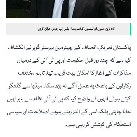
تازہ ترین خبروں اور تبصروں کیلئے ہمارا وٹس ایپ چینل جوائن کریں
پاکستان تحریکِ انصاف کے چیئرمین بیرسٹر گوہر نے انکشاف
کیا ہے کہ چند روز قبل حکومت اور پی ٹی آئی کے درمیان
مذاکرات کے آغاز کا امکان بہت قریب تھا، تاہم مختلف
رکاوٹوں کے باعث یہ عمل آگے نہ بڑھ سکا۔ میڈیا سے گفتگو
کرتے ہوئے انہوں نے واضح کیا کہ پی ٹی آئی نظام سے باہر نہیں
جانا چاہتی بلکہ اسی کے اندر رہتے ہوئے اصلاحات اور سیاسی
استحکام کی کوشش کر رہی ہے۔