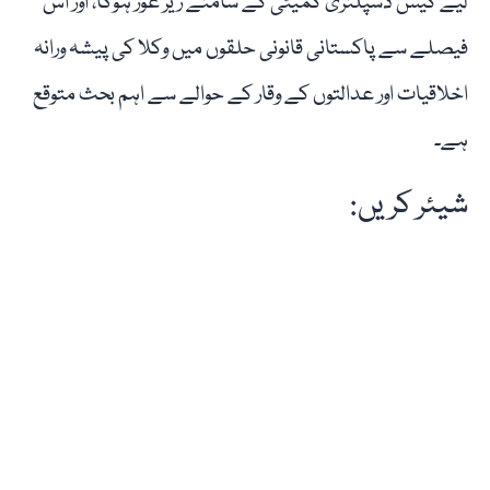
لیے کیس ڈسپلنری کمیٹی کے سامنے زیر غور ہوگا، اور اس
فیصلے سے پاکستانی قانونی حلقوں میں وکلا کی پیشہ ورانہ
اخلاقیات اور عدالتوں کے وقار کے حوالے سے اہم بحث متوقع
ہے۔
شیئر کریں: