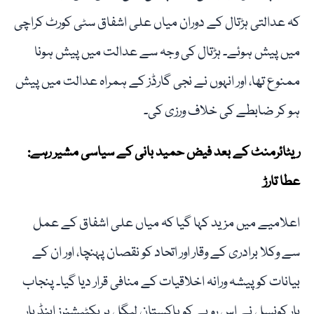
کہ عدالتی ہڑتال کے دوران میاں علی اشفاق سٹی کورٹ کراچی
میں پیش ہوئے۔ ہڑتال کی وجہ سے عدالت میں پیش ہونا
ممنوع تھا، اور انہوں نے نجی گارڈز کے ہمراہ عدالت میں پیش
ہو کر ضابطے کی خلاف ورزی کی۔
ریٹائرمنٹ کے بعد فیض حمید بانی کے سیاسی مشیر رہے:
عطا تارڑ
اعلامیے میں مزید کہا گیا کہ میاں علی اشفاق کے عمل
سے وکلا برادری کے وقار اور اتحاد کو نقصان پہنچا، اور ان کے
بیانات کو پیشہ ورانہ اخلاقیات کے منافی قرار دیا گیا۔ پنجاب
بار کونسل نے اس رویے کو پاکستان لیگل پریکٹیشنرز اینڈ بار