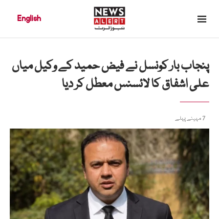
English
پنجاب بار کونسل نے فیض حمید کے وکیل میاں
علی اشفاق کا لائسنس معطل کر دیا
7 مہینے پہلے