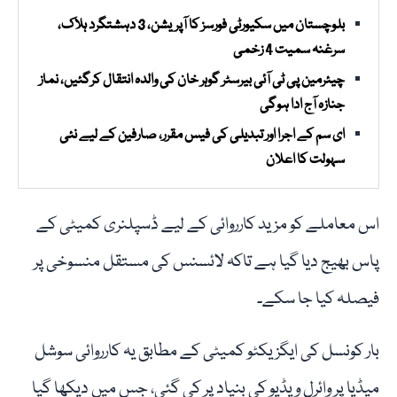
بلوچستان میں سکیورٹی فورسز کا آپریشن، 3 دہشتگرد ہلاک،
سرغنہ سمیت 4 زخمی
چیئرمین پی ٹی آئی بیرسٹر گوہر خان کی والدہ انتقال کرگئیں، نماز
جنازہ آج ادا ہوگی
ای سم کے اجرا اور تبدیلی کی فیس مقرر، صارفین کے لیے نئی
سہولت کا اعلان
اس معاملے کو مزید کارروائی کے لیے ڈسپلنری کمیٹی کے
پاس بھیج دیا گیا ہے تاکہ لائسنس کی مستقل منسوخی پر
فیصلہ کیا جا سکے۔
بار کونسل کی ایگزیکٹو کمیٹی کے مطابق یہ کارروائی سوشل
میڈیا پر وائرل ویڈیو کی بنیاد پر کی گئی، جس میں دیکھا گیا