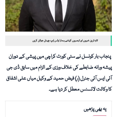
تازہ ترین خبروں اور تبصروں کیلئے ہمارا وٹس ایپ چینل جوائن کریں
پنجاب بار کونسل نے سٹی کورٹ کراچی میں پیشی کے دوران
پیشہ ورانہ ضابطے کی خلاف ورزی کے الزام میں سابق ڈی جی
آئی ایس آئی جنرل (ر) فیض حمید کے وکیل میاں علی اشفاق
کا وکالت لائسنس معطل کر دیا ہے۔
یہ بھی پڑھیں