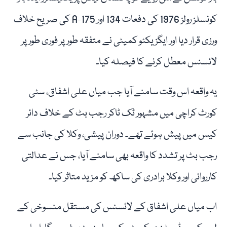
کونسلز رولز 1976 کی دفعات 134 اور 175-A کی صریح خلاف
ورزی قرار دیا اور ایگزیکٹو کمیٹی نے متفقہ طور پر فوری طور پر
لائسنس معطل کرنے کا فیصلہ کیا۔
یہ واقعہ اس وقت سامنے آیا جب میاں علی اشفاق، سٹی
کورٹ کراچی میں مشہور ٹک ٹاکر رجب بٹ کے خلاف دائر
کیس میں پیش ہوئے تھے۔ دوران پیشی، وکلا کی جانب سے
رجب بٹ پر تشدد کا واقعہ بھی سامنے آیا، جس نے عدالتی
کارروائی اور وکلا برادری کی ساکھ کو مزید متاثر کیا۔
اب میاں علی اشفاق کے لائسنس کی مستقل منسوخی کے