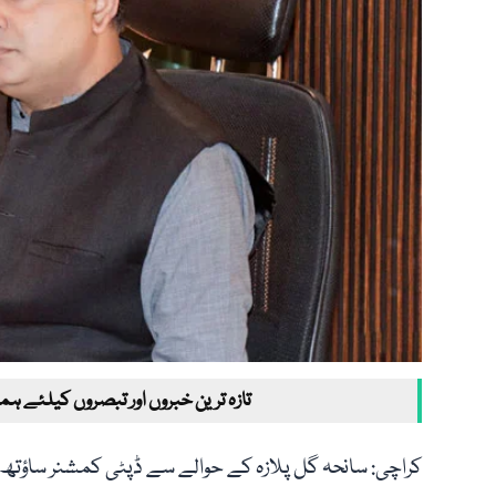
تازہ ترین خبروں اور تبصروں کیلئے ہم
کراچی: سانحہ گل پلازہ کے حوالے سے ڈپٹی کمشنر ساؤتھ