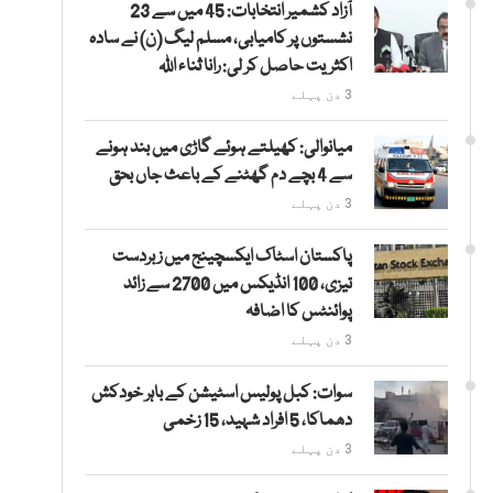
آزاد کشمیر انتخابات: 45 میں سے 23
نشستوں پر کامیابی، مسلم لیگ (ن) نے سادہ
اکثریت حاصل کر لی: رانا ثناء اللہ
3 دن پہلے
میانوالی: کھیلتے ہوئے گاڑی میں بند ہونے
سے 4 بچے دم گھٹنے کے باعث جاں بحق
3 دن پہلے
پاکستان اسٹاک ایکسچینج میں زبردست
تیزی، 100 انڈیکس میں 2700 سے زائد
پوائنٹس کا اضافہ
3 دن پہلے
سوات: کبل پولیس اسٹیشن کے باہر خودکش
دھماکا، 5 افراد شہید، 15 زخمی
3 دن پہلے