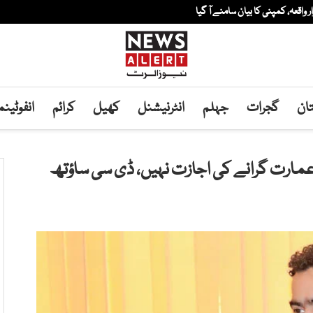
ار واقعہ، کمپنی کا بیان سامنے آ گیا
ان
گجرات
جہلم
انٹرنیشنل
کھیل
کرائم
انفوٹین
 عمارت گرانے کی اجازت نہیں، ڈی سی ساؤتھ