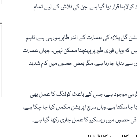
مل کی جا چکی ہے۔ انہوں نے بتایا کہ 85 افراد کو لاپتا قرار دیا گیا ہے، جن کی تلاش کے لیے تمام
تا افراد کی ممکنہ لوکیشن گل پلازہ کی عمارت کے اندر ظاہر ہو رہی ہے، تاہم
ں کہ وہاں فوری طور پر پہنچنا ممکن نہیں۔ جہاں عمارت
ں سے ہٹایا جا رہا ہے، مگر بعض حصوں میں کام شدید
ید گرمی موجود ہے، جس کے باعث کولنگ کا عمل بھی
ا سکتا ہے، وہاں سرچ آپریشن مکمل کیا جا چکا ہے،
اقی حصوں میں ریسکیو کا عمل جاری رکھا گیا ہے۔