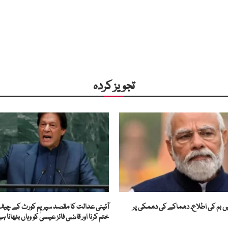
تجویز کردہ
 بم کی اطلاع، دھماکے کی دھمکی پر
آئینی عدالت کا مقصد سپریم کورٹ کے چیف
ختم کرنا اور قاضی فائز عیسیٰ کو وہاں بٹھانا ہ