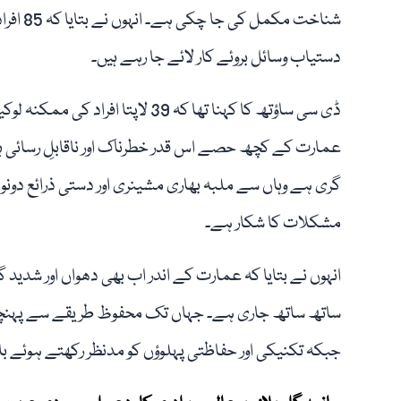
شناخت مک
دستیاب وسائل بروئے کار لائے جا رہے ہیں۔
ڈی سی ساؤتھ کا کہنا تھا کہ 39 لاپ
عمارت کے کچھ حصے اس قدر خطرناک اور ناقابلِ رسائی ہی
گری ہے وہاں سے ملبہ بھاری مشینری اور دستی ذرائع دونو
مشکلات کا شکار ہے۔
انہوں نے بتایا کہ عمارت کے اندر اب بھی دھواں اور شد
ساتھ ساتھ جاری ہے۔ جہاں تک محفوظ طریقے سے پہنچا ج
جبکہ تکنیکی اور حفاظتی پہلوؤں کو مدنظر رکھتے ہوئے ب