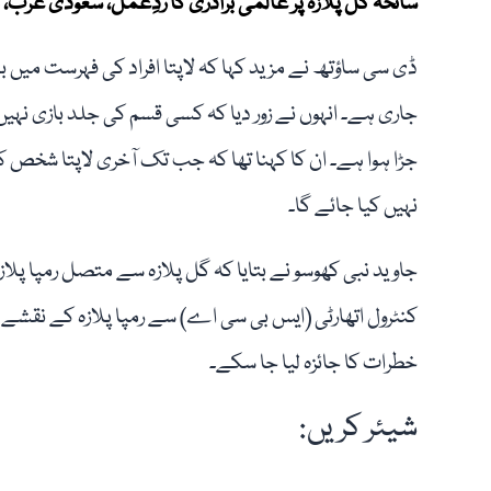
سانحہ گل پلازہ پر عالمی برادری کا ردِعمل، سعودی عرب، ام
ڈی سی ساؤتھ نے مزید کہا کہ لاپتا افراد کی فہرست میں ب
جاری ہے۔ انہوں نے زور دیا کہ کسی قسم کی جلد بازی نہی
جڑا ہوا ہے۔ ان کا کہنا تھا کہ جب تک آخری لاپتا شخص کا
نہیں کیا جائے گا۔
جاوید نبی کھوسو نے بتایا کہ گل پلازہ سے متصل رمپا پلاز
کنٹرول اتھارٹی (ایس بی سی اے) سے رمپا پلازہ کے نقشے ا
خطرات کا جائزہ لیا جا سکے۔
شیئر کریں: