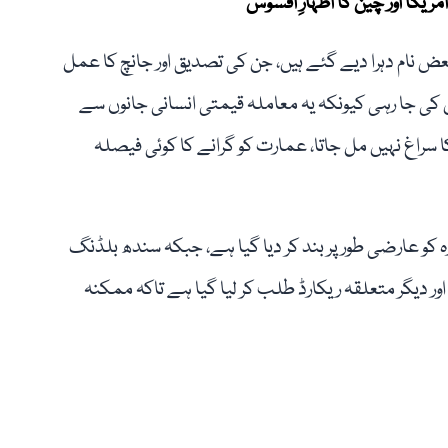
ریکا اور چین کا اظہارِ افسوس
عض نام دہرا دیے گئے ہیں، جن کی تصدیق اور جانچ کا عمل
ں کی جا رہی کیونکہ یہ معاملہ قیمتی انسانی جانوں سے
 سراغ نہیں مل جاتا، عمارت کو گرانے کا کوئی فیصلہ
ہ کو عارضی طور پر بند کر دیا گیا ہے، جبکہ سندھ بلڈنگ
ور دیگر متعلقہ ریکارڈ طلب کر لیا گیا ہے تاکہ ممکنہ