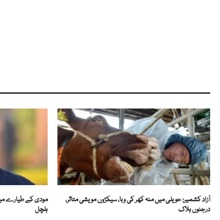
آزاد کشمیر: حویلی میں منہ کھر کی وبا، سیکڑوں مویشی متاثر،
مودی کے طیارے میں
درجنوں ہلاک
ہلچل