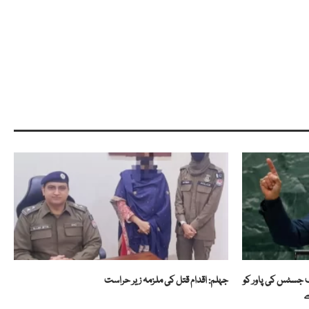
 جسٹس کی پاور کو
جہلم: اقدام قتل کی ملزمہ زیر حراست
ے