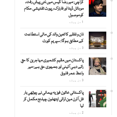
کراچی: میر رضا کیس میں نئی پیش رفت،
موبائل ڈیٹا اور فارنزک رپورٹ تفتیشی حکام
کو موصول
1 دن پہلے
نان و نفقے کا تعین والد کی مالی استطاعت
کے مطابق ہوگا: سپریم کورٹ
3 دن پہلے
پاکستان میں مقیم کشمیری مہاجرین کا حقِ
رائے دہی آئینی اور جمہوری حق ہے: میر
واعظ عمر فاروق
3 دن پہلے
پاکستانی خاتون فوزیہ ہیمانی نے چوتھی بار
فل آئرن مین ٹرائی ایتھلون چیلنج مکمل کر
لیا
2 دن پہلے