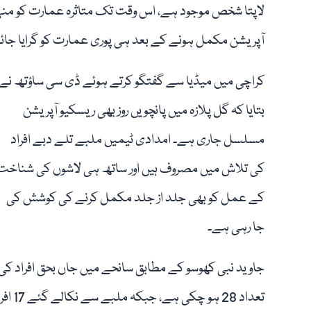
لاپتا شخص موجود ہے، اس وقت تک متاثرہ عمارت کو منہدم ن
آپریشن مکمل ہونے کے بعد ہی پوری عمارت کو گرایا جائے
کراچی میں میڈیا سے گفتگو کرتے ہوئے ڈی سی ساؤتھ نے
بتایا کہ گل پلازہ میں پانچویں روز بھی ریسکیو آپریشن
مسلسل جاری ہے۔ امدادی ٹیمیں ملبے تلے دبے افراد
کی تلاش میں مصروف ہیں اور ساتھ ہی لاشوں کی شناخت
کے عمل کو بھی جلد از جلد مکمل کرنے کی کوشش کی
جا رہی ہے۔
جاوید نبی کھوسو کے مطابق سانحے میں جاں بحق افراد کی