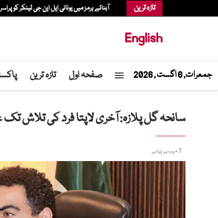
تازہ ترین
آبنائے ہرمز میں یونانی ایل این جی ٹینکر کو پراسر
English
صفحہ اول
تازہ ترین
پاکست
جمعرات, 6 اگست , 2026
سانحہ گل پلازہ: آخری لاپتا فرد کی تلاش تک
7 مہینے پہلے