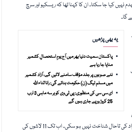
ہیں کیا جا سکتا۔ ان کا کہنا تھا کہ ریسکیو اور سرچ
 گا۔
یہ بھی پڑھیں
پاکستان سمیت دنیا بھر میں آج یومِ استحصالِ کشمیر
منایا جا رہا ہے
نئے صوبوں پر جلد مؤقف سامنے لائیں گے، آزاد کشمیر
میں مسلم لیگ (ن) حکومت بنائے گی: رانا ثناء اللہ
ای سی سی کی منظوری: پی ٹی وی کو ہر سہ ماہی 3 ارب
25 کروڑ روپے جاری ہوں گے
تعداد 28 ہو چکی ہے، جبکہ ملبے سے نکالے گئے 17 افراد کی تاحال شناخت نہیں ہو سکی۔ اب تک 11 لاشوں کی