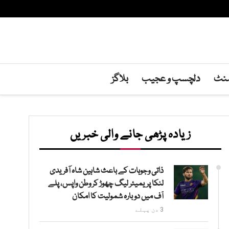
منٹ
دلچسپ و عجیب
بلاگز
زیادہ پڑھی جانے والی خبریں
ذاتی وجوہات کے باعث شاہین شاہ آفریدی
لنکا پریمیئر لیگ چھوڑ کر وطن واپس، پلے
آف میں دوبارہ شمولیت کا امکان
3 دن پہلے