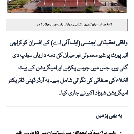
تازہ ترین خبروں اور تبصروں کیلئے ہمارا وٹس ایپ چینل جوائن کریں
وفاقی تحقیقاتی ایجنسی (ایف آئی اے) کے افسران کو کراچی
ائیرپورٹ پر غیر معمولی اور حیران کن ذمہ داریاں سونپ دی
گئی ہیں، جس میں چوہے پکڑنے اور امیگریشن کے بیت
الخلاء کی صفائی کی نگرانی شامل ہے۔ یہ آرڈر ڈپٹی ڈائریکٹر
امیگریشن شہزاد اکبر نے جاری کیا۔
یہ بھی پڑھیں
پشاور بورڈ: میٹرک امتحانات میں اسلامیات میں 10 ہزار سے زائد