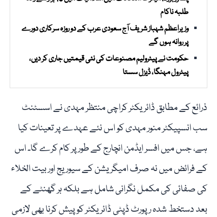
طلبہ ناکام
وزیراعظم شہباز شریف آج سعودی عرب کے دو روزہ سرکاری دورے
پر روانہ ہوں گے
حکومت نے پیٹرولیم مصنوعات کی نئی قیمتیں جاری کر دیں،
پیٹرول مہنگا، ڈیزل سستا
ذرائع کے مطابق ڈائریکٹر کراچی منتظر مہدی نے اسسٹنٹ
سب انسپیکٹر منور مہدی کو اس نئے عہدے پر تعینات کیا
ہے، جس میں افسر ایڈمن انچارج کے طور پر کام کرے گا۔ اس
کے فرائض میں نہ صرف امیگریشن کے سیوریج اور بیت الخلاء
کی صفائی کی مکمل نگرانی شامل ہے بلکہ ہر گھنٹے کے
بعد دستخط شدہ رپورٹ ڈپٹی ڈائریکٹر کو پیش کرنا بھی لازمی