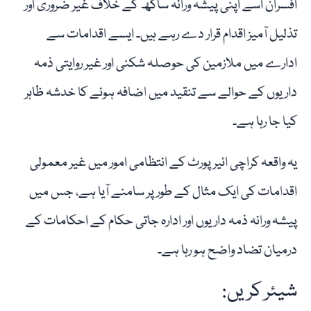
افسران اسے اپنی پیشہ ورانہ ساکھ کے خلاف غیر ضروری اور
تذلیل آمیز اقدام قرار دے رہے ہیں۔ ایسے اقدامات سے
ادارے میں ملازمین کی حوصلہ شکنی اور غیر روایتی ذمہ
داریوں کے حوالے سے تنقید میں اضافہ ہونے کا خدشہ ظاہر
کیا جا رہا ہے۔
یہ واقعہ کراچی ائیرپورٹ کے انتظامی امور میں غیر معمولی
اقدامات کی ایک مثال کے طور پر سامنے آیا ہے، جس میں
پیشہ ورانہ ذمہ داریوں اور ادارہ جاتی حکام کے احکامات کے
درمیان تضاد واضح ہو رہا ہے۔
شیئر کریں: