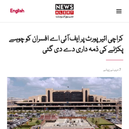
English
کراچی ائیرپورٹ پر ایف آئی اے افسران کو چوہے
پکڑنے کی ذمہ داری دے دی گئی
7 مہینے پہلے