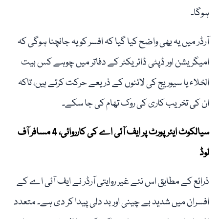
ہوگا۔
آرڈر میں یہ بھی واضح کیا گیا کہ افسر کو یہ جانچنا ہوگی کہ
امیگریشن اور ڈپٹی ڈائریکٹر کے دفاتر میں چوہے کس بیت
الخلاء یا سیوریج کی لائنوں کے ذریعے حرکت کرتے ہیں، تاکہ
ان کی تخریب کاری کی روک تھام کی جا سکے۔
سیالکوٹ ایئرپورٹ پر ایف آئی اے کی کارروائی، 4 مسافر آف
لوڈ
ذرائع کے مطابق اس نئے غیر روایتی آرڈر نے ایف آئی اے کے
افسران میں شدید بے چینی اور بد دلی پیدا کر دی ہے۔ متعدد