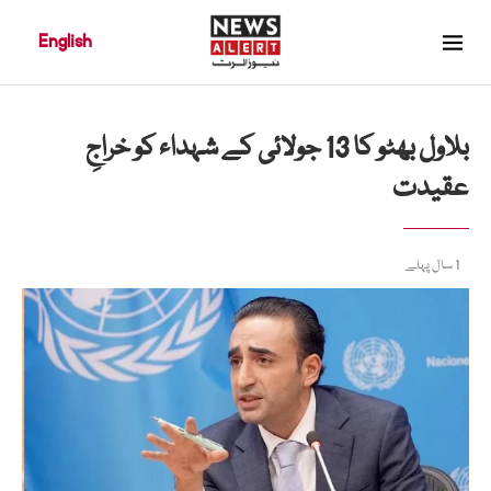
English
بلاول بھٹو کا 13 جولائی کے شہداء کو خراجِ
عقیدت
1 سال پہلے