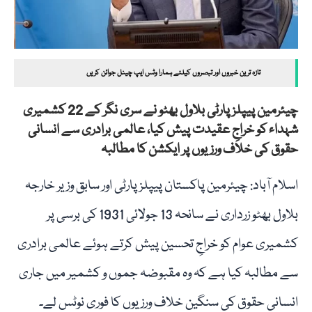
تازہ ترین خبروں اور تبصروں کیلئے ہمارا وٹس ایپ چینل جوائن کریں
چیئرمین پیپلز پارٹی بلاول بھٹو نے سری نگر کے 22 کشمیری
شہداء کو خراجِ عقیدت پیش کیا، عالمی برادری سے انسانی
حقوق کی خلاف ورزیوں پر ایکشن کا مطالبہ
اسلام آباد: چیئرمین پاکستان پیپلز پارٹی اور سابق وزیر خارجہ
بلاول بھٹو زرداری نے سانحہ 13 جولائی 1931 کی برسی پر
کشمیری عوام کو خراجِ تحسین پیش کرتے ہوئے عالمی برادری
سے مطالبہ کیا ہے کہ وہ مقبوضہ جموں و کشمیر میں جاری
انسانی حقوق کی سنگین خلاف ورزیوں کا فوری نوٹس لے۔