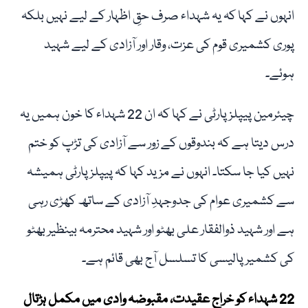
انہوں نے کہا کہ یہ شہداء صرف حقِ اظہار کے لیے نہیں بلکہ
پوری کشمیری قوم کی عزت، وقار اور آزادی کے لیے شہید
ہوئے۔
چیئرمین پیپلز پارٹی نے کہا کہ ان 22 شہداء کا خون ہمیں یہ
درس دیتا ہے کہ بندوقوں کے زور سے آزادی کی تڑپ کو ختم
نہیں کیا جا سکتا۔ انہوں نے مزید کہا کہ پیپلز پارٹی ہمیشہ
سے کشمیری عوام کی جدوجہدِ آزادی کے ساتھ کھڑی رہی
ہے اور شہید ذوالفقار علی بھٹو اور شہید محترمہ بینظیر بھٹو
کی کشمیر پالیسی کا تسلسل آج بھی قائم ہے۔
22 شہداء کو خراجِ عقیدت، مقبوضہ وادی میں مکمل ہڑتال