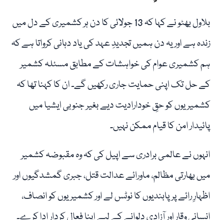
بلاول بھٹو نے کہا کہ 13 جولائی کا دن ہر کشمیری کے دل میں
زندہ ہے اور یہ دن ہمیں تجدیدِ عہد کی یاد دہانی کرواتا ہے کہ
ہم کشمیری عوام کی خواہشات کے مطابق مسئلہ کشمیر
کے حل تک اپنی حمایت جاری رکھیں گے۔ ان کا کہنا تھا کہ
کشمیریوں کو حقِ خودارادیت دیے بغیر جنوبی ایشیا میں
پائیدار امن کا قیام ممکن نہیں۔
انہوں نے عالمی برادری سے اپیل کی کہ وہ مقبوضہ کشمیر
میں بھارتی مظالم، ماورائے عدالت قتل، جبری گمشدگیوں اور
اظہارِ رائے پر پابندیوں کا نوٹس لے اور کشمیریوں کو انصاف،
انسانی وقار اور آزادی دلوانے کے لیے اپنا فعال کردار ادا کرے۔