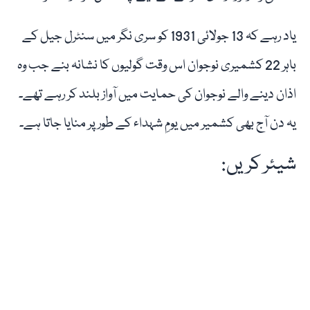
یاد رہے کہ 13 جولائی 1931 کو سری نگر میں سنٹرل جیل کے
باہر 22 کشمیری نوجوان اس وقت گولیوں کا نشانہ بنے جب وہ
اذان دینے والے نوجوان کی حمایت میں آواز بلند کر رہے تھے۔
یہ دن آج بھی کشمیر میں یومِ شہداء کے طور پر منایا جاتا ہے۔
شیئر کریں: