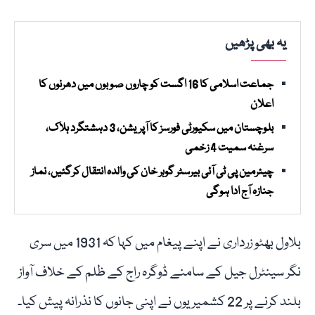
یہ بھی پڑھیں
جماعت اسلامی کا 16 اگست کو چاروں صوبوں میں دھرنوں کا
اعلان
بلوچستان میں سکیورٹی فورسز کا آپریشن، 3 دہشتگرد ہلاک،
سرغنہ سمیت 4 زخمی
چیئرمین پی ٹی آئی بیرسٹر گوہر خان کی والدہ انتقال کرگئیں، نماز
جنازہ آج ادا ہوگی
بلاول بھٹو زرداری نے اپنے پیغام میں کہا کہ 1931 میں سری
نگر سینٹرل جیل کے سامنے ڈوگرہ راج کے ظلم کے خلاف آواز
بلند کرنے پر 22 کشمیریوں نے اپنی جانوں کا نذرانہ پیش کیا۔