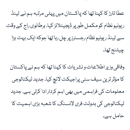
عطا تارڑ کا کہنا تھا کہ پاکستان میں پہلی مرتبہ ہم نے لینڈ
ریونیو نظام کو مکمل طور پر ڈیجیٹلائز کیا، برطانوی راج کے وقت
سے لینڈ ریونیو نظام رجسٹرز پر چل رہا تھا جوکہ ایک بہت بڑا
چیلنج تھا۔
وفاقی وزیر اطلاعات و نشریات کا کہنا تھا کہ ہم نے پاکستان
کا مؤثر ترین سیف سٹی پراجیکٹ لانچ کیا، جدید ٹیکنالوجی
معلومات کی فراہمی میں بھی اہم کردار ادا کرتی ہے، جدید
ٹیکنالوجی کی بدولت فری لانسنگ کا شعبہ بڑی اہمیت کا
حامل ہے۔