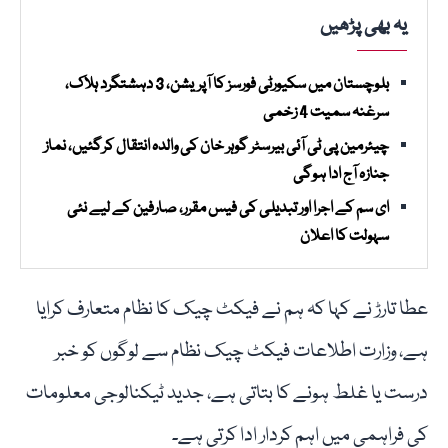
یہ بھی پڑھیں
بلوچستان میں سکیورٹی فورسز کا آپریشن، 3 دہشتگرد ہلاک،
سرغنہ سمیت 4 زخمی
چیئرمین پی ٹی آئی بیرسٹر گوہر خان کی والدہ انتقال کرگئیں، نماز
جنازہ آج ادا ہوگی
ای سم کے اجرا اور تبدیلی کی فیس مقرر، صارفین کے لیے نئی
سہولت کا اعلان
عطا تارڑ نے کہا کہ ہم نے فیکٹ چیک کا نظام متعارف کرایا
ہے، وزارت اطلاعات فیکٹ چیک نظام سے لوگوں کو خبر
درست یا غلط ہونے کا بتاتی ہے، جدید ٹیکنالوجی معلومات
کی فراہمی میں اہم کردار ادا کرتی ہے۔