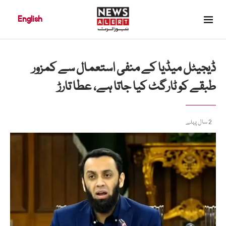
English
ڈیجیٹل میڈیا کے منفی استعمال سے کمزور
طبقے کو ٹارگٹ کیا جاتا ہے، عطا تارڑ
2 سال پہلے