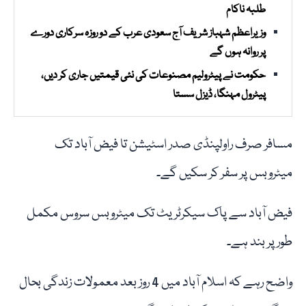
طلبہ ناکام
وزیراعظم شہباز شریف آج سعودی عرب کے دو روزہ سرکاری دورے
پر روانہ ہوں گے
حکومت نے پیٹرولیم مصنوعات کی نئی قیمتیں جاری کر دیں،
پیٹرول مہنگا، ڈیزل سستا
مسافر صرف راولپنڈی صدر اسٹیشن تا فیض آباد تک
میٹروبس پر سفر کر سکیں گے۔
فیض آباد سے پاک سیکرٹریٹ تک میٹروبس سروس مکمل
طور پر بند ہے۔
واضح رہے کہ اسلام آباد میں 4 روز بعد معمولات زندگی بحال