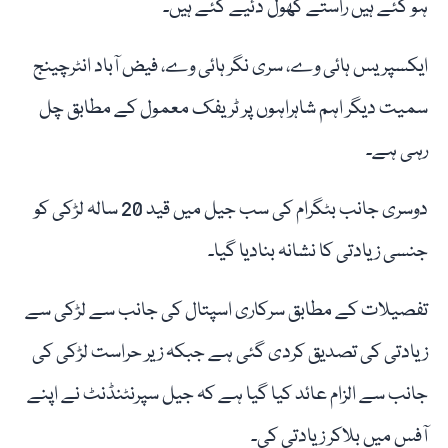
ہو گئے ہیں راستے کھول دئیے گئے ہیں۔
ایکسپریس ہائی وے، سری نگر ہائی وے، فیض آباد انٹرچینج
سمیت دیگر اہم شاہراہوں پر ٹریفک معمول کے مطابق چل
رہی ہے۔
دوسری جانب بٹگرام کی سب جیل میں قید 20 سالہ لڑکی کو
جنسی زیادتی کا نشانہ بنادیا گیا۔
تفصیلات کے مطابق سرکاری اسپتال کی جانب سے لڑکی سے
زیادتی کی تصدیق کردی گئی ہے جبکہ زیر حراست لڑکی کی
جانب سے الزام عائد کیا گیا ہے کہ جیل سپرنٹنڈنٹ نے اپنے
آفس میں بلاکر زیادتی کی۔