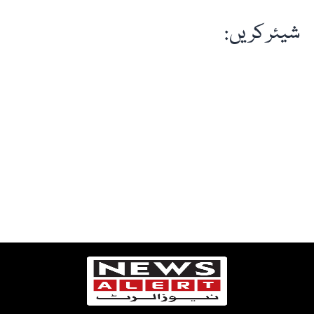
شیئر کریں: