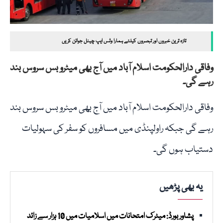
تازہ ترین خبروں اور تبصروں کیلئے ہمارا وٹس ایپ چینل جوائن کریں
وفاقی دارالحکومت اسلام آباد میں آج بھی میٹرو بس سروس بند
رہے گی۔
وفاقی دارالحکومت اسلام آباد میں آج بھی میٹرو بس سروس بند
رہے گی جبکہ راولپنڈی میں مسافروں کو سفر کی سہولیات
دستیاب ہوں گی۔
یہ بھی پڑھیں
پشاور بورڈ: میٹرک امتحانات میں اسلامیات میں 10 ہزار سے زائد