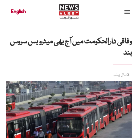
English
وفاقی دارالحکومت میں آج بھی میٹرو بس سروس
بند
2 سال پہلے