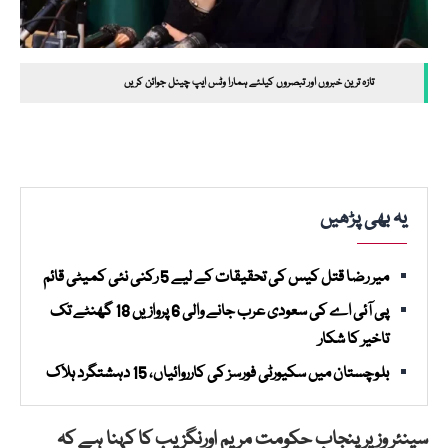
تازہ ترین خبروں اور تبصروں کیلئے ہمارا وٹس ایپ چینل جوائن کریں
یہ بھی پڑھیں
میر رضا قتل کیس کی تحقیقات کے لیے 5 رکنی نئی کمیٹی قائم
پی آئی اے کی سعودی عرب جانے والی 6 پروازیں 18 گھنٹے تک
تاخیر کا شکار
بلوچستان میں سکیورٹی فورسز کی کارروائیاں، 15 دہشتگرد ہلاک
سینئر وزیر پنجاب حکومت مریم اورنگزیب کا کہنا ہے کہ