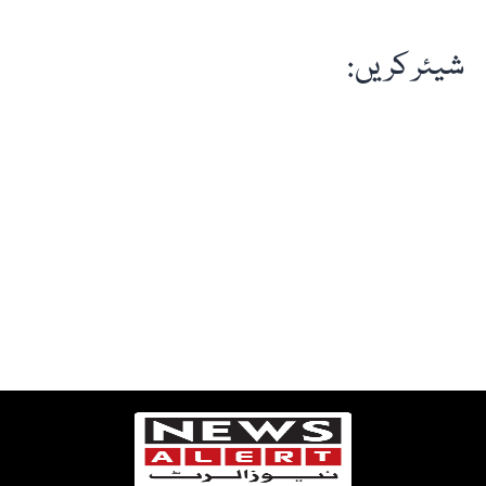
شیئر کریں: