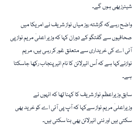
شیئرزبھی ہوں گے۔
واضح رہےکہ گزشتہ روز میاں نواز شریف نے امریکا میں
صحافیوں سے گفتگو کے دوران کہا کہ وزیر اعلیٰ مریم نواز پی
آئی اے کی خریداری سے متعلق غور کر رہی ہیں، مریم
نوازنےکہا ہے کہ اُس ائیرلائن کا نام ائیر پنجاب رکھا جاسکتا
ہے۔
سابق وزیراعظم نواز شریف کا کہنا تھا کہ انہوں نے
وزیراعلیٰ مریم نواز سےکہا کہ آپ پی آئی اے کو خرید بھی
سکتی ہیں اور نئی ائیرلائن بھی بنا سکتی ہیں۔