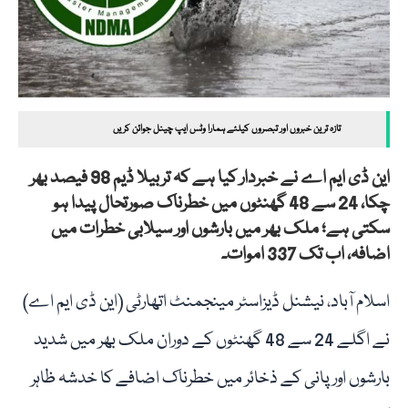
تازہ ترین خبروں اور تبصروں کیلئے ہمارا وٹس ایپ چینل جوائن کریں
این ڈی ایم اے نے خبردار کیا ہے کہ تربیلا ڈیم 98 فیصد بھر
چکا، 24 سے 48 گھنٹوں میں خطرناک صورتحال پیدا ہو
سکتی ہے؛ ملک بھر میں بارشوں اور سیلابی خطرات میں
اضافہ، اب تک 337 اموات۔
اسلام آباد، نیشنل ڈیزاسٹر مینجمنٹ اتھارٹی (این ڈی ایم اے)
نے اگلے 24 سے 48 گھنٹوں کے دوران ملک بھر میں شدید
بارشوں اور پانی کے ذخائر میں خطرناک اضافے کا خدشہ ظاہر