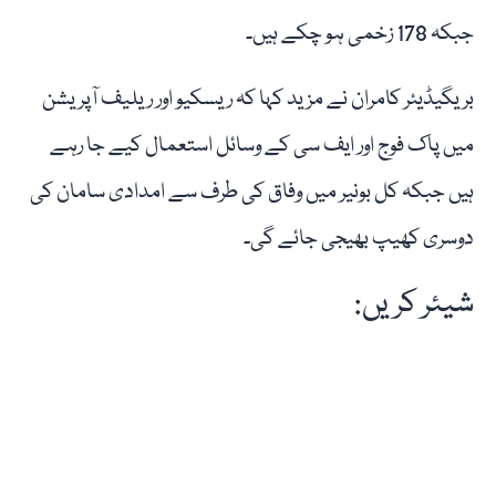
جبکہ 178 زخمی ہو چکے ہیں۔
بریگیڈیئر کامران نے مزید کہا کہ ریسکیو اور ریلیف آپریشن
میں پاک فوج اور ایف سی کے وسائل استعمال کیے جا رہے
ہیں جبکہ کل بونیر میں وفاق کی طرف سے امدادی سامان کی
دوسری کھیپ بھیجی جائے گی۔
شیئر کریں: