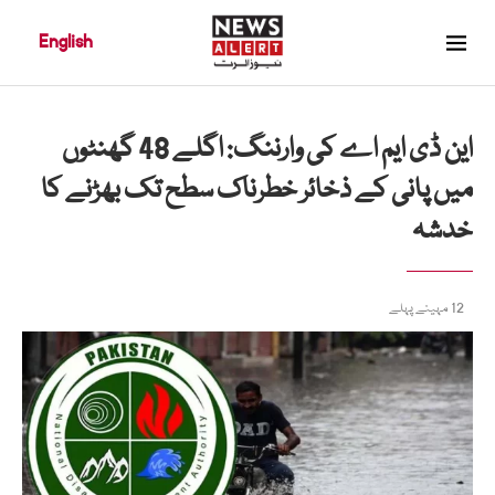
English
این ڈی ایم اے کی وارننگ: اگلے 48 گھنٹوں
میں پانی کے ذخائر خطرناک سطح تک بھڑنے کا
خدشہ
12 مہینے پہلے