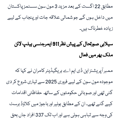
مطابق 22 اگست کے بعد مزید 3 مون سون سسٹمز پاکستان
میں داخل ہوں گے جو شمالی علاقہ جات اور پنجاب کے لیے
زیادہ خطرناک ہیں۔
سیلابی صورتحال کے پیش نظر 911 ایمرجنسی ہیلپ لائن
ملک بھر میں فعال
ممبر آپریشنز این ڈی ایم اے بریگیڈیئر کامران نے کہا کہ
موجودہ مون سون کے لیے فروری 2025 سے تیاری شروع کر دی
گئی تھی اور صوبائی حکومتوں کے ساتھ حفاظتی اقدامات
کیے گئے تھے۔ ان کے مطابق بونیر اور باجوڑ میں کلاؤڈ برسٹ
کی وجہ سے تباہی ہوئی ہے اور اب تک 337 افراد جاں بحق