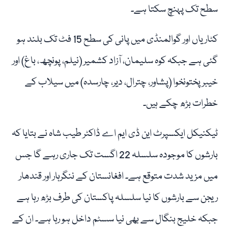
سطح تک پہنچ سکتا ہے۔
کٹاریاں اور گوالمنڈی میں پانی کی سطح 15 فٹ تک بلند ہو
گئی ہے جبکہ کوہ سلیمان، آزاد کشمیر (نیلم، پونچھ، باغ) اور
خیبرپختونخوا (پشاور، چترال، دیر، چارسدہ) میں سیلاب کے
خطرات بڑھ چکے ہیں۔
ٹیکنیکل ایکسپرٹ این ڈی ایم اے ڈاکٹر طیب شاہ نے بتایا کہ
بارشوں کا موجودہ سلسلہ 22 اگست تک جاری رہے گا جس
میں مزید شدت متوقع ہے۔ افغانستان کے ننگرہار اور قندھار
ریجن سے بارشوں کا نیا سلسلہ پاکستان کی طرف بڑھ رہا ہے
جبکہ خلیج بنگال سے بھی نیا سسٹم داخل ہو رہا ہے۔ ان کے