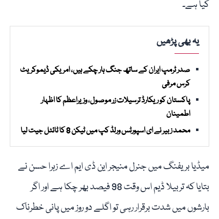
کیا ہے۔
یہ بھی پڑھیں
صدر ٹرمپ ایران کے ساتھ جنگ ہار چکے ہیں، امریکی ڈیموکریٹ
کرس مرفی
پاکستان کو ریکارڈ ترسیلات زر موصول، وزیراعظم کا اظہار
اطمینان
محمد زبیر نے ای اسپورٹس ورلڈ کپ میں ٹیکن 8 کا ٹائٹل جیت لیا
میڈیا بریفنگ میں جنرل منیجر این ڈی ایم اے زہرا حسن نے
بتایا کہ تربیلا ڈیم اس وقت 98 فیصد بھر چکا ہے اور اگر
بارشوں میں شدت برقرار رہی تو اگلے دو روز میں پانی خطرناک