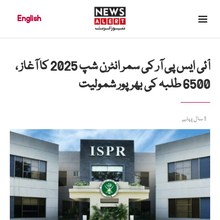
English
آئی ایس پی آر کی سمر انٹرن شپ 2025 کا آغاز ،
6500 طلبہ کی بھرپور شمولیت
1 سال پہلے