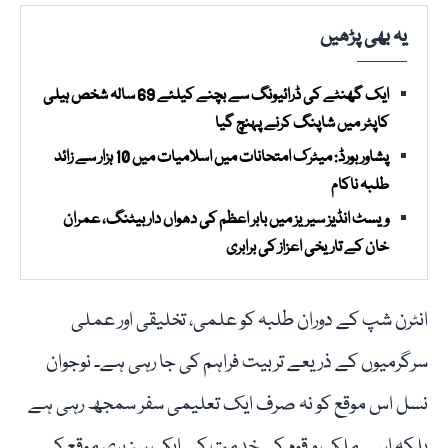
یہ بھی پڑھیں
ایک گھنٹے کی ڈرائیونگ سے بچنے کیلئے 69 سالہ شخص ہیلی
کاپٹر میں شاپنگ کرنے پہنچ گیا
پشاور بورڈ: میٹرک امتحانات میں اسلامیات میں 10 ہزار سے زائد
طلبہ ناکام
ویسٹ انڈیز سیریز میں بابر اعظم کی دھواں دار بیٹنگ، عمران
خان کے تاریخی اعزاز کی برابری
انٹرن شپ کے دوران طلبہ کو علمی، تخلیقی اور عملی
سرگرمیوں کے ذریعے تربیت فراہم کی جا رہی ہے۔ نوجوان
نسل اس موقع کو نہ صرف ایک تعلیمی سفر سمجھ رہی ہے
بلکہ اسے ملک و قوم کی خدمت کے ایک سنہری موقع کے