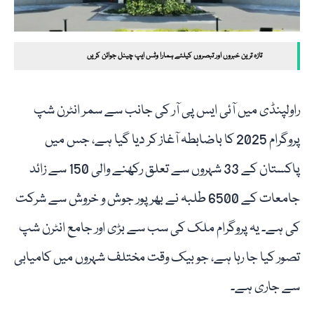
تازہ ترین خبروں اور تبصروں کیلئے ہمارا وٹس ایپ چینل جوائن کریں
راولپنڈی میں آئی ایس پی آر کی جانب سے سمر انٹرن شپ
پروگرام 2025 کا باضابطہ آغاز کر دیا گیا ہے، جس میں
پاکستان کے 33 شہروں سے تعلق رکھنے والی 150 سے زائد
جامعات کے 6500 طلبہ نے بھرپور جوش و خروش سے شرکت
کی ہے۔ یہ پروگرام ملک کی سب سے بڑی اور جامع انٹرن شپ
تصور کیا جا رہا ہے، جو بیک وقت مختلف شہروں میں کامیابی
سے جاری ہے۔