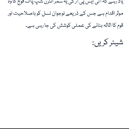
یاد رہے کہ آئی ایس پی آر کی یہ سمر انٹرن شپ پاک فوج کا وہ
موثر اقدام ہے جس کے ذریعے نوجوان نسل کو باصلاحیت اور
قوم کا اثاثہ بنانے کی عملی کوشش کی جا رہی ہے۔
شیئر کریں: