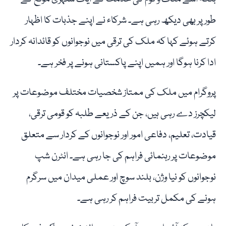
طور پر بھی دیکھ رہی ہے۔ شرکاء نے اپنے جذبات کا اظہار
کرتے ہوئے کہا کہ ملک کی ترقی میں نوجوانوں کو قائدانہ کردار
ادا کرنا ہوگا اور ہمیں اپنے پاکستانی ہونے پر فخر ہے۔
پروگرام میں ملک کی ممتاز شخصیات مختلف موضوعات پر
لیکچرز دے رہی ہیں، جن کے ذریعے طلبہ کو قومی ترقی،
قیادت، تعلیم، دفاعی امور اور نوجوانوں کے کردار سے متعلق
موضوعات پر رہنمائی فراہم کی جا رہی ہے۔ انٹرن شپ
نوجوانوں کو نیا وژن، بلند سوچ اور عملی میدان میں سرگرم
ہونے کی مکمل تربیت فراہم کر رہی ہے۔