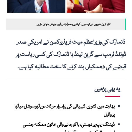
تازہ ترین خبروں اور تبصروں کیلئے ہمارا وٹس ایپ چینل جوائن کریں
ڈنمارک کی وزیراعظم میٹ فریڈیرکسن نے امریکی صدر
ڈونلڈ ٹرمپ سے گرین لینڈ یا ڈنمارک کی کسی ریاست پر
قبضے کی دھمکیاں بند کرنے کا سخت مطالبہ کیا ہے۔
یہ بھی پڑھیں
بھارت میں کنویں کے پانی کی پراسرار حرکت، ویڈیو سوشل میڈیا
پر وائرل
ڈیٹنگ ایپ پر دوستی، باکو جانے والی خاتون ممکنہ جنسی