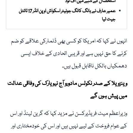
استحصال کے شبے میں آف لوڈ
عمیر عارف نے ہانگ کانگ جونیئر اسکواش اوپن انڈر 17 ٹائٹل
جیت لیا
انہوں نے کہا کہ امریکا کو کسی بھی ڈنمارکی علاقے کو ضم
کرنے کا حق نہیں ہے اور قریبی اتحادی کے خلاف ایسی
دھمکیاں بالکل ناقابل قبول ہیں۔
وینزویلا کے صدر نکولس مادورو آج نیویارک کی وفاقی عدالت
میں پیش ہوں گے
وزیراعظم میٹ فریڈیرکسن نے مزید کہا کہ گرین لینڈ اور اس
کے عوام فروخت کے لیے نہیں ہیں اور اس کی خودمختاری اور