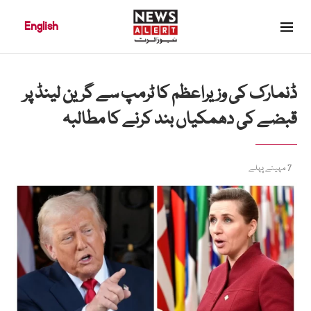
English
ڈنمارک کی وزیراعظم کا ٹرمپ سے گرین لینڈ پر
قبضے کی دھمکیاں بند کرنے کا مطالبہ
7 مہینے پہلے