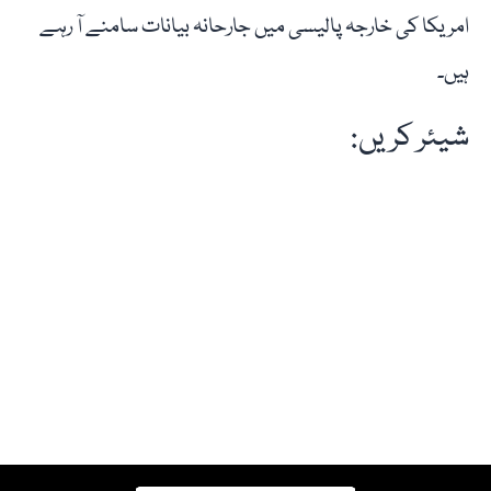
امریکا کی خارجہ پالیسی میں جارحانہ بیانات سامنے آ رہے
ہیں۔
شیئر کریں: