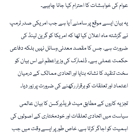
عوام کی خواہشات کا احترام کیا جانا چاہیے۔
یہ بیان ایسے موقع پر سامنے آیا ہے جب امریکی صدر ٹرمپ
نے گزشتہ ماہ اعلان کیا تھا کہ امریکا کو گرین لینڈ کی
ضرورت ہے، جس کا مقصد معدنی وسائل نہیں بلکہ دفاعی
حکمت عملی ہے۔ ڈنمارک کی وزیراعظم نے اس بیان کو
سخت تنقید کا نشانہ بنایا اور اتحادی ممالک کے درمیان
اعتماد اور تعلقات کو برقرار رکھنے کی ضرورت پر زور دیا۔
تجزیہ کاروں کے مطابق میٹ فریڈیرکسن کا بیان عالمی
سیاست میں اتحادی تعلقات اور خودمختاری کے اصولوں کی
اہمیت کو اجاگر کرتا ہے، خاص طور پر ایسے وقت میں جب