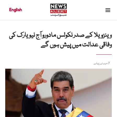
English
وینزویلا کے صدر نکولس مادورو آج نیویارک کی
وفاقی عدالت میں پیش ہوں گے
7 مہینے پہلے