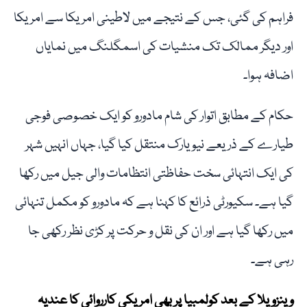
فراہم کی گئی، جس کے نتیجے میں لاطینی امریکا سے امریکا
اور دیگر ممالک تک منشیات کی اسمگلنگ میں نمایاں
اضافہ ہوا۔
حکام کے مطابق اتوار کی شام مادورو کو ایک خصوصی فوجی
طیارے کے ذریعے نیویارک منتقل کیا گیا، جہاں انہیں شہر
کی ایک انتہائی سخت حفاظتی انتظامات والی جیل میں رکھا
گیا ہے۔ سکیورٹی ذرائع کا کہنا ہے کہ مادورو کو مکمل تنہائی
میں رکھا گیا ہے اور ان کی نقل و حرکت پر کڑی نظر رکھی جا
رہی ہے۔
وینزویلا کے بعد کولمبیا پر بھی امریکی کارروائی کا عندیہ