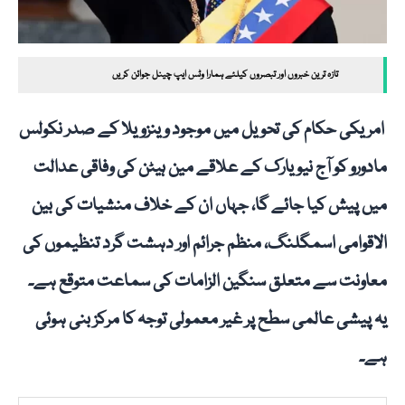
تازہ ترین خبروں اور تبصروں کیلئے ہمارا وٹس ایپ چینل جوائن کریں
امریکی حکام کی تحویل میں موجود وینزویلا کے صدر نکولس
مادورو کو آج نیویارک کے علاقے مین ہیٹن کی وفاقی عدالت
میں پیش کیا جائے گا، جہاں ان کے خلاف منشیات کی بین
الاقوامی اسمگلنگ، منظم جرائم اور دہشت گرد تنظیموں کی
معاونت سے متعلق سنگین الزامات کی سماعت متوقع ہے۔
یہ پیشی عالمی سطح پر غیر معمولی توجہ کا مرکز بنی ہوئی
ہے۔