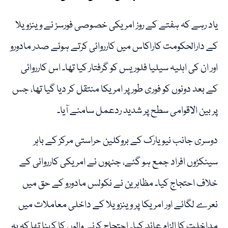
یاد رہے کہ ہفتے کے روز امریکی خصوصی فورسز نے وینزویلا
کے دارالحکومت کاراکاس میں کارروائی کرتے ہوئے صدر مادورو
اور ان کی اہلیہ سیلیا فلوریس کو گرفتار کیا تھا۔ اس کارروائی
کے بعد دونوں کو فوری طور پر امریکا منتقل کر دیا گیا تھا، جس
پر بین الاقوامی سطح پر شدید ردعمل سامنے آیا۔
دوسری جانب نیویارک کے بروکلین حراستی مرکز کے باہر
سینکڑوں افراد جمع ہو گئے، جنہوں نے امریکی کارروائی کے
خلاف احتجاج کیا۔ مظاہرین نے نکولس مادورو کے حق میں
نعرے لگائے اور امریکا پر وینزویلا کے داخلی معاملات میں
مداخلت کا الزام عائد کیا۔ احتجاج کرنے والوں کا کہنا تھا کہ یہ