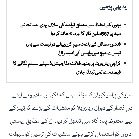
یہ بھی پڑھیں
بچوں کے تحفظ سے متعلق قواعد کی خلاف ورزی، عدالت نے
میٹا پر 567 ملین ڈالر کا جرمانہ عائد کر دیا
فٹنس مسائل کے باعث سیم کرن پہلے دو ٹیسٹ سے باہر،
تیسرے میچ میں واپسی کی امید برقرار
کراچی ایئرپورٹ پر جدید فلائٹ انفارمیشن ڈسپلے سسٹم لگانے کا
فیصلہ، عالمی ٹینڈر جاری
امریکی پراسیکیوٹرز کا مؤقف ہے کہ نکولس مادورو نے اپنے
دورِ اقتدار کے دوران وینزویلا کو منشیات کے بڑے کارٹیلز کے
لیے محفوظ پناہ گاہ میں تبدیل کر دیا۔ ان کے مطابق ریاستی
اداروں کو استعمال کرتے ہوئے منشیات کی ترسیل کو سہولت