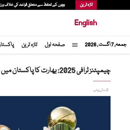
تازہ ترین
بچوں کے تحفظ سے متعلق قواعد کی خلاف ورزی، عدالت نے میٹا پر 567 م
English
صفحہ اول
تازہ ترین
پاکستا
جمعہ, 7 اگست , 2026
چیمپئنز ٹرافی 2025: بھارت کا پاکستان میں شرکت سے انکار، ہائبرڈ ماڈل کی پیشکش
2 سال پہلے