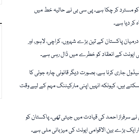
کو مسترد کر چکا ہے۔ پی سی بی نے حالیہ خط میں
کر دیا ہے۔
20 کا شیڈول 19 فروری سے 19 مارچ کے درمیان پاکستان کے تین بڑے شہروں، کراچی، لاہور، اور
ی ایونٹ کے انعقاد کو خطرے میں ڈال رہی ہے۔
20 نومبر تک ایونٹ کا شیڈول جاری کرنا ہے، بصورت دیگر قانونی چارہ جوئی کا
 سکتے ہیں، کیونکہ انہیں اپنی مارکیٹنگ مہم کے لیے وقت
، جو اس نے سرفراز احمد کی قیادت میں جیتی تھی۔ پاکستان کو