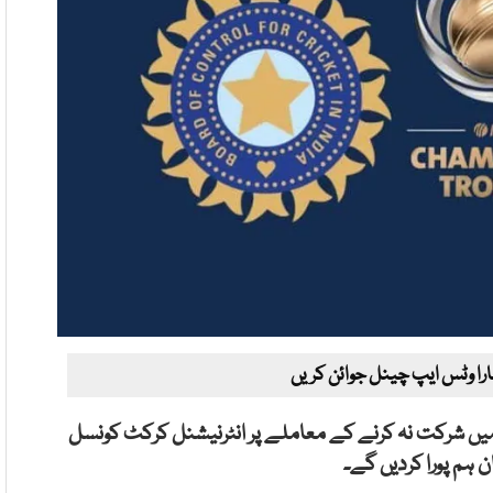
ارا وٹس ایپ چینل جوائن کریں
 میں شرکت نہ کرنے کے معاملے پر انٹرنیشنل کرکٹ کونسل
 ہم پورا کردیں گے۔