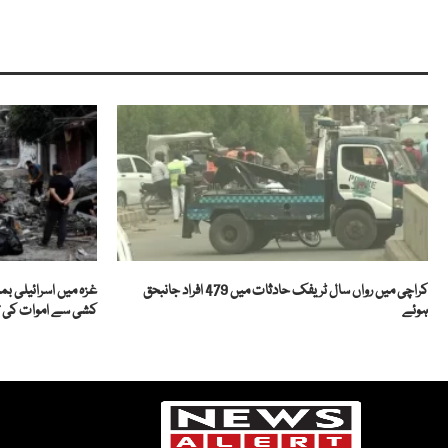
کراچی میں رواں سال ٹریفک حادثات میں 479 افراد جانبحق
ہوئے
کشی سے اموات کی تعداد 201 تک 