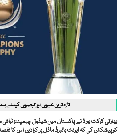
تازہ ترین خبروں اور تبصروں کیلئے ہم
بھارتی کرکٹ بورڈ نے پاکستان میں شیڈول چیمپئنز ٹرافی
کو پیشکش کی کہ ایونٹ ہائبرڈ ماڈل پر کرادیں اس کا نقصان