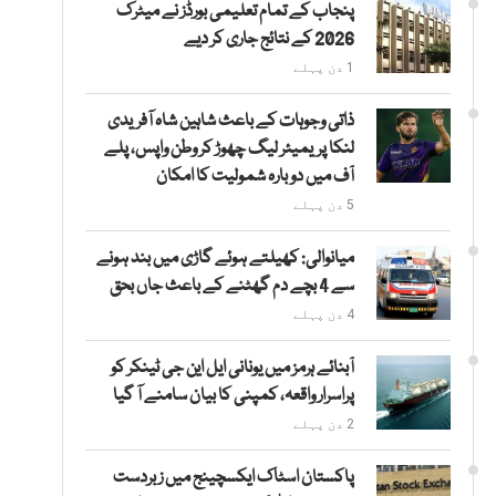
پنجاب کے تمام تعلیمی بورڈز نے میٹرک
2026 کے نتائج جاری کر دیے
1 دن پہلے
ذاتی وجوہات کے باعث شاہین شاہ آفریدی
لنکا پریمیئر لیگ چھوڑ کر وطن واپس، پلے
آف میں دوبارہ شمولیت کا امکان
5 دن پہلے
میانوالی: کھیلتے ہوئے گاڑی میں بند ہونے
سے 4 بچے دم گھٹنے کے باعث جاں بحق
4 دن پہلے
آبنائے ہرمز میں یونانی ایل این جی ٹینکر کو
پراسرار واقعہ، کمپنی کا بیان سامنے آ گیا
2 دن پہلے
پاکستان اسٹاک ایکسچینج میں زبردست