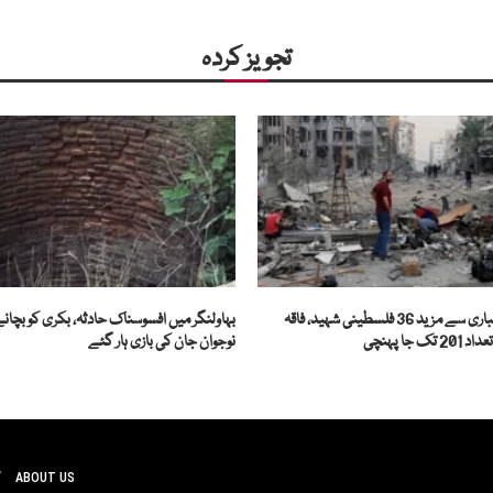
تجویز کردہ
غزہ میں اسرائیلی بمباری سے مزید 36 فلسطینی شہید، فاقہ
جا پہنچی
نوجوان جان کی بازی ہار گئے
ABOUT US