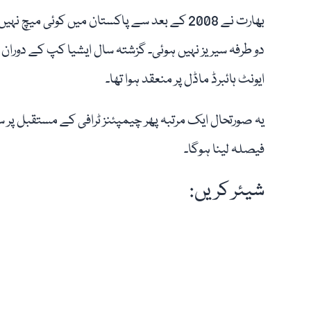
دو طرفہ سیریز نہیں ہوئی۔ گزشتہ سال ایشیا کپ کے دوران 
ایونٹ ہائبرڈ ماڈل پر منعقد ہوا تھا۔
یہ صورتحال ایک مرتبہ پھر چیمپئنز ٹرافی کے مستقبل پر س
فیصلہ لینا ہوگا۔
شیئر کریں: