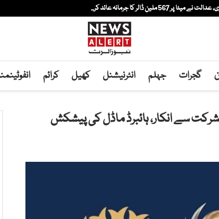
لین ڈالر کا جرمانہ عائد کر...
ن
گجرات
جہلم
انٹرنیشنل
کھیل
کرائم
انفوٹینم