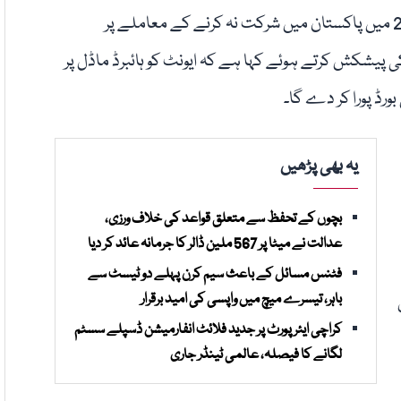
بھارتی کرکٹ بورڈ (بی سی سی آئی) نے چیمپئنز ٹرافی 2025 میں پاکستان میں شرکت نہ کرنے کے معاملے پر
پیشکش کرتے ہوئے کہا ہے کہ ایونٹ کو ہائبرڈ ماڈل پر
ورڈ پورا کر دے گا۔
یہ بھی پڑھیں
بچوں کے تحفظ سے متعلق قواعد کی خلاف ورزی،
عدالت نے میٹا پر 567 ملین ڈالر کا جرمانہ عائد کر دیا
فٹنس مسائل کے باعث سیم کرن پہلے دو ٹیسٹ سے
باہر، تیسرے میچ میں واپسی کی امید برقرار
کراچی ایئرپورٹ پر جدید فلائٹ انفارمیشن ڈسپلے سسٹم
لگانے کا فیصلہ، عالمی ٹینڈر جاری