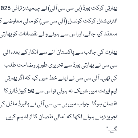
انٹرنیشنل کرکٹ کونسل (آئی سی سی) کو مالی معاوضے کی 
منعقد کیا جائے، اور اس سے ہونے والے نقصانات کو بھارتی ب
بھارت کی جانب سے پاکستان آنے سے انکار کے بعد، آئی
سی سی نے بھارتی بورڈ سے تحریری طور پر وضاحت طلب
کی تھی۔ آئی سی سی نے اپنے خط میں کہا کہ اگر بھارتی
ٹیم ایونٹ میں شریک نہ ہوئی تو اس سے 50 کروڑ ڈالرز کا
نقصان ہوگا۔ جواب میں بی سی سی آئی نے ہائبرڈ ماڈل کی
تجویز دیتے ہوئے لکھا کہ "مالی نقصان کا ازالہ ہم کریں
گے۔”