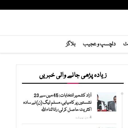
نٹ
دلچسپ و عجیب
بلاگز
زیادہ پڑھی جانے والی خبریں
آزاد کشمیر انتخابات: 45 میں سے 23
نشستوں پر کامیابی، مسلم لیگ (ن) نے سادہ
اکثریت حاصل کر لی: رانا ثناء اللہ
4 دن پہلے