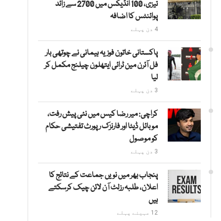
تیزی، 100 انڈیکس میں 2700 سے زائد
پوائنٹس کا اضافہ
4 دن پہلے
پاکستانی خاتون فوزیہ ہیمانی نے چوتھی بار
فل آئرن مین ٹرائی ایتھلون چیلنج مکمل کر
لیا
3 دن پہلے
کراچی: میر رضا کیس میں نئی پیش رفت،
موبائل ڈیٹا اور فارنزک رپورٹ تفتیشی حکام
کو موصول
3 دن پہلے
پنجاب بھر میں نویں جماعت کے نتائج کا
اعلان، طلبہ رزلٹ آن لائن چیک کرسکتے
ہیں
12 مہینے پہلے