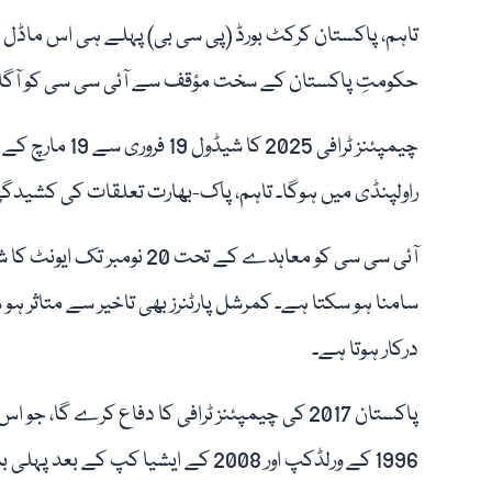
تاہم، پاکستان کرکٹ بورڈ (پی سی بی) پہلے ہی اس ماڈل 
حکومتِ پاکستان کے سخت مؤقف سے آئی سی سی کو آگاہ 
چیمپئنز ٹرافی 25
راولپنڈی میں ہوگا۔ تاہم، پاک-بھارت تعلقات کی کشیدگ
آئی سی سی کو معاہدے کے تحت 
سامنا ہو سکتا ہے۔ کمرشل پارٹنرز بھی تاخیر سے متاثر ہو
درکار ہوتا ہے۔
پاکستان 2017 کی چیمپئنز ٹرافی کا دفاع کرے گا
1996 کے ورلڈکپ اور 2008 کے ایشیا کپ کے بعد پہلی بار ایک بڑے بین الاقوامی ایونٹ کی میزبانی ملی ہے۔