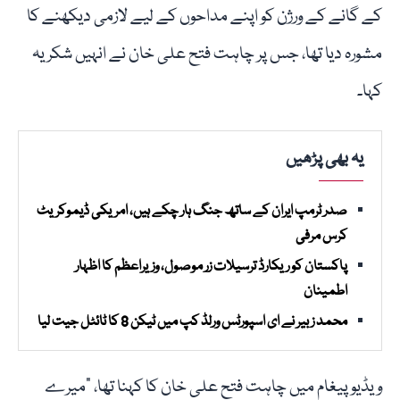
کے گانے کے ورژن کو اپنے مداحوں کے لیے لازمی دیکھنے کا
مشورہ دیا تھا، جس پر چاہت فتح علی خان نے انہیں شکریہ
کہا۔
یہ بھی پڑھیں
صدر ٹرمپ ایران کے ساتھ جنگ ہار چکے ہیں، امریکی ڈیموکریٹ
کرس مرفی
پاکستان کو ریکارڈ ترسیلات زر موصول، وزیراعظم کا اظہار
اطمینان
محمد زبیر نے ای اسپورٹس ورلڈ کپ میں ٹیکن 8 کا ٹائٹل جیت لیا
ویڈیو پیغام میں چاہت فتح علی خان کا کہنا تھا، "میرے