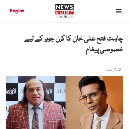
English
چاہت فتح علی خان کا کرن جوہر کے لیے
خصوصی پیغام
2 سال پہلے