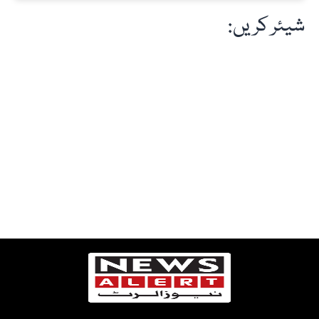
شیئر کریں: