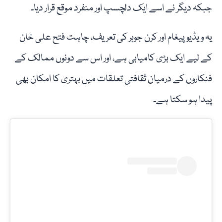
جبکہ دیگر نے اسے ایک دلچسپ اور منفرد موقع قرار دیا۔
یہ ویڈیو پیغام اور کرن جوہر کی تعریف، چاہت فتح علی خان
کے لیے ایک بڑی کامیابی ہے، اور اس سے دونوں ممالک کے
فنکاروں کے درمیان ثقافتی تعلقات میں بہتری کا امکان بھی
پیدا ہو سکتا ہے۔