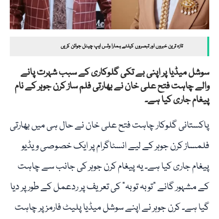
تازہ ترین خبروں اور تبصروں کیلئے ہمارا وٹس ایپ چینل جوائن کریں
سوشل میڈیا پر اپنی بے تکی گلوکاری کے سبب شہرت پانے
والے چاہت فتح علی خان نے بھارتی فلم ساز کرن جوہر کے نام
پیغام جاری کیا ہے۔
پاکستانی گلوکار چاہت فتح علی خان نے حال ہی میں بھارتی
فلمساز کرن جوہر کے لیے انسٹاگرام پر ایک خصوصی ویڈیو
پیغام جاری کیا ہے۔ یہ پیغام کرن جوہر کی جانب سے چاہت
کے مشہور گانے "توبہ توبہ” کی تعریف پر ردعمل کے طور پر دیا
گیا ہے۔ کرن جوہر نے اپنے سوشل میڈیا پلیٹ فارمز پر چاہت