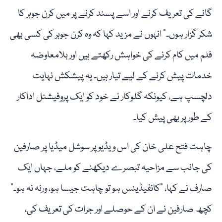
گانے کی تعریف کرنے اور اسے پسند کرنے پر میں کرن جوہر کا
شکر گزار ہوں۔” انہوں نے مزید کہا کہ وہ کرن جوہر کی کسی بھی
فلم میں کام کرنے کی خواہش رکھتے ہیں اور بلامعاوضہ
خدمات پیش کرنے کے لیے تیار ہیں۔ یہ پیشکش نہایت
دلچسپ ہے، کیونکہ گلوکار نے خود کو ایک پروفیشنل اداکار
کے طور پر بھی پیش کیا۔
چاہت فتح علی خان کی اس ویڈیو پر سوشل میڈیا پر صارفین
کی جانب سے مزاحیہ تبصرے دیکھنے کو ملے، جہاں ایک
صارف نے کہا، "کانفیڈینس ہو تو چاہت جیسا ہو، ورنہ نہ ہو۔”
کچھ صارفین نے ان کے حوصلے اور جرات کی تعریف کی،