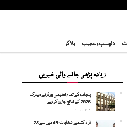
نٹ
دلچسپ و عجیب
بلاگز
زیادہ پڑھی جانے والی خبریں
پنجاب کے تمام تعلیمی بورڈز نے میٹرک
2026 کے نتائج جاری کر دیے
2 دن پہلے
آزاد کشمیر انتخابات: 45 میں سے 23