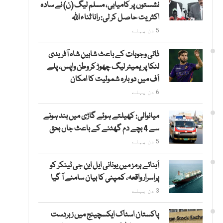
نشستوں پر کامیابی، مسلم لیگ (ن) نے سادہ
اکثریت حاصل کر لی: رانا ثناء اللہ
5 دن پہلے
ذاتی وجوہات کے باعث شاہین شاہ آفریدی
لنکا پریمیئر لیگ چھوڑ کر وطن واپس، پلے
آف میں دوبارہ شمولیت کا امکان
6 دن پہلے
میانوالی: کھیلتے ہوئے گاڑی میں بند ہونے
سے 4 بچے دم گھٹنے کے باعث جاں بحق
5 دن پہلے
آبنائے ہرمز میں یونانی ایل این جی ٹینکر کو
پراسرار واقعہ، کمپنی کا بیان سامنے آ گیا
3 دن پہلے
پاکستان اسٹاک ایکسچینج میں زبردست