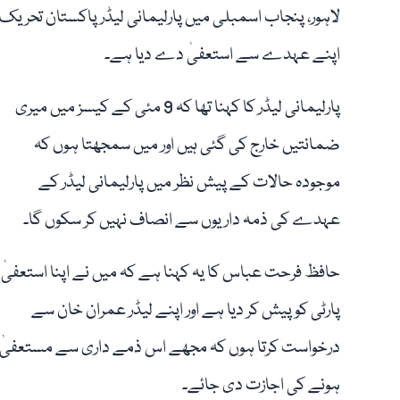
لاہور، پنجاب اسمبلی میں پارلیمانی لیڈر پاکستان تحری
اپنے عہدے سے استعفیٰ دے دیا ہے۔
پارلیمانی لیڈر کا کہنا تھا کہ 9 مئی کے کیسز میں میری
ضمانتیں خارج کی گئی ہیں اور میں سمجھتا ہوں کہ
موجودہ حالات کے پیش نظر میں پارلیمانی لیڈر کے
عہدے کی ذمہ داریوں سے انصاف نہیں کر سکوں گا۔
حافظ فرحت عباس کا یہ کہنا ہے کہ میں نے اپنا استعفیٰ
پارٹی کو پیش کر دیا ہے اور اپنے لیڈر عمران خان سے
درخواست کرتا ہوں کہ مجھے اس ذمے داری سے مستعفیٰ
ہونے کی اجازت دی جائے۔