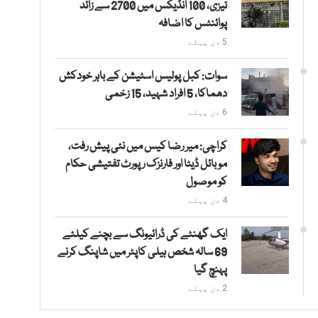
تیزی، 100 انڈیکس میں 2700 سے زائد
پوائنٹس کا اضافہ
5 دن پہلے
سوات: کبل پولیس اسٹیشن کے باہر خودکش
دھماکا، 5 افراد شہید، 15 زخمی
6 دن پہلے
کراچی: میر رضا کیس میں نئی پیش رفت،
موبائل ڈیٹا اور فارنزک رپورٹ تفتیشی حکام
کو موصول
4 دن پہلے
ایک گھنٹے کی ڈرائیونگ سے بچنے کیلئے
69 سالہ شخص ہیلی کاپٹر میں شاپنگ کرنے
پہنچ گیا
2 دن پہلے