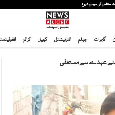
فت منتقلی کی سروس شروع
ن
گجرات
جہلم
انٹرنیشنل
کھیل
کرائم
انفوٹینم
س اپنے عہدے سے مستعفی