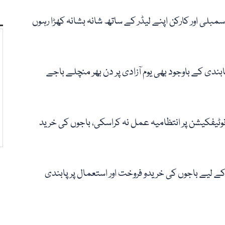
اسمبلی اور کارکن اپنے لیڈر کے ساتھ شانہ بشانہ کھڑا رہوں
بندی کے باوجود بھی یوم آزادی پر دن بھر منچلے باجے
ےنوٹیفکیشن پر انتظامیہ عمل نہ کراسکی، باجوں کی خرید
ہے کہ ایڈیشنل ڈپٹی کمشنر کی جانب سے 10 روز کے لیے باجوں کی خریدو فروخت اور استعمال پر پابندی