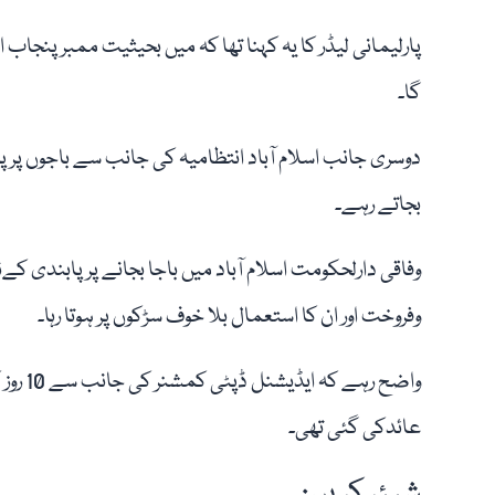
پارلیمانی لیڈر کا یہ کہنا تھا کہ میں بحیثیت ممبر پنجاب 
گا۔
دوسری جانب اسلام آباد انتظامیہ کی جانب سے باجوں پر پا
بجاتے رہے۔
وفاقی دارلحکومت اسلام آباد میں باجا بجانے پرپابندی ک
وفروخت اور ان کا استعمال بلا خوف سڑکوں پر ہوتا رہا۔
واضح ر
عائدکی گئی تھی۔
شیئر کریں: