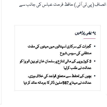
ک انصاف ( پی ٹی آئی ) حافظ فرحت عباس کی جانب سے
یہ بھی پڑھیں
گجرات کے سرکاری اسپتالوں میں میتوں کی مفت
منتقلی کی سروس شروع
3 کروڑ روپے کے مالی تنازع پر سلمان خان اور بہن الویرا کو
عدالت نے طلب کرلیا
بچوں کے تحفظ سے متعلق قواعد کی خلاف ورزی،
عدالت نے میٹا پر 567 ملین ڈالر کا جرمانہ عائد کر دیا