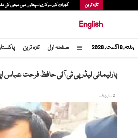
تازہ ترین
گجرات کے سرکاری اسپتالوں میں میتوں کی م
English
صفحہ اول
تازہ ترین
پاکستا
ہفتہ, 8 اگست , 2026
پارلیمانی لیڈر پی ٹی آئی حافظ فرحت عبا
2 سال پہلے