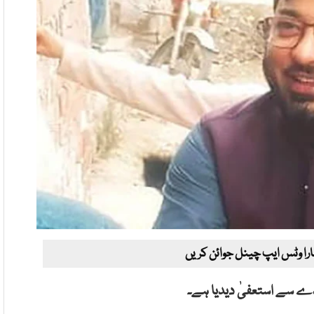
ارا وٹس ایپ چینل جوائن کریں
دے سے استعفیٰ دیدیا ہے۔