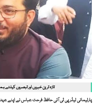
تازہ ترین خبروں اور تبصروں کیلئے ہم
پارلیمانی لیڈر پی ٹی آئی حافظ فرحت عباس نے اپنے عہ