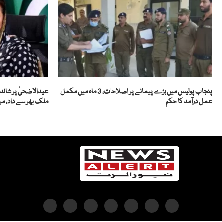
پنجاب پولیس میں بڑے پیمانے پر اصلاحات، 3 ماہ میں مکمل
عیدالاضحیٰ پر شاندا
عمل درآمد کا حکم
ملک بھر سے داد، مر