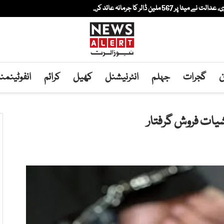
لین ڈالر کا جرمانہ عائد کر...
ن
گجرات
جہلم
انٹرنیشنل
کھیل
کرائم
انفوٹینم
یات فروش گرفتار