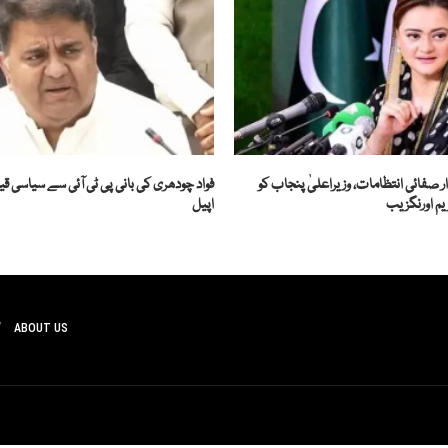
ر صفائی انتظامات، وزیراعلیٰ پنجاب کو
فواد چودھری کی بانی پی ٹی آئی سے سیاسی قی
یم اورنگزیب
اپیل
ABOUT US