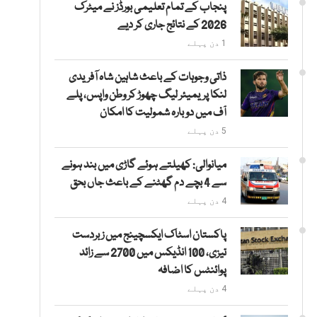
پنجاب کے تمام تعلیمی بورڈز نے میٹرک
2026 کے نتائج جاری کر دیے
1 دن پہلے
ذاتی وجوہات کے باعث شاہین شاہ آفریدی
لنکا پریمیئر لیگ چھوڑ کر وطن واپس، پلے
آف میں دوبارہ شمولیت کا امکان
5 دن پہلے
میانوالی: کھیلتے ہوئے گاڑی میں بند ہونے
سے 4 بچے دم گھٹنے کے باعث جاں بحق
4 دن پہلے
پاکستان اسٹاک ایکسچینج میں زبردست
تیزی، 100 انڈیکس میں 2700 سے زائد
پوائنٹس کا اضافہ
4 دن پہلے