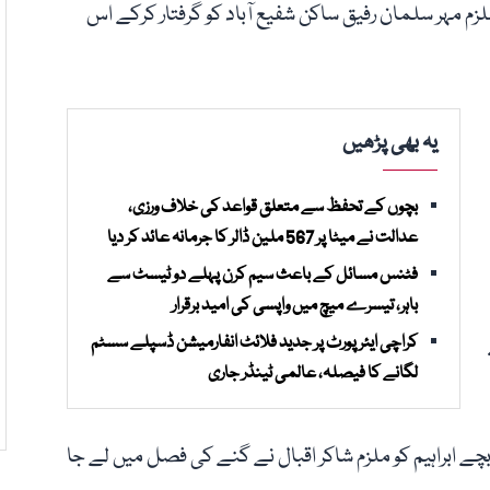
 مہر سلمان رفیق ساکن شفیع آباد کو گرفتار کرکے اس
یہ بھی پڑھیں
بچوں کے تحفظ سے متعلق قواعد کی خلاف ورزی،
عدالت نے میٹا پر 567 ملین ڈالر کا جرمانہ عائد کر دیا
فٹنس مسائل کے باعث سیم کرن پہلے دو ٹیسٹ سے
باہر، تیسرے میچ میں واپسی کی امید برقرار
کراچی ایئرپورٹ پر جدید فلائٹ انفارمیشن ڈسپلے سسٹم
لگانے کا فیصلہ، عالمی ٹینڈر جاری
 بچے ابراہیم کو ملزم شاکر اقبال نے گنے کی فصل میں لے جا