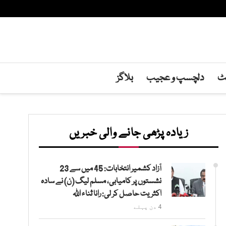
نٹ
دلچسپ و عجیب
بلاگز
زیادہ پڑھی جانے والی خبریں
آزاد کشمیر انتخابات: 45 میں سے 23
نشستوں پر کامیابی، مسلم لیگ (ن) نے سادہ
اکثریت حاصل کر لی: رانا ثناء اللہ
4 دن پہلے