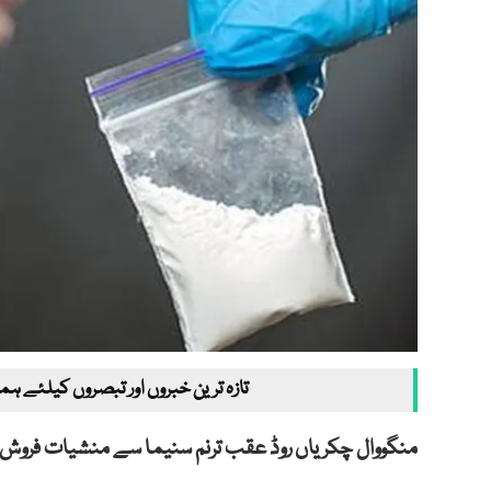
تازہ ترین خبروں اور تبصروں کیلئے ہم
منگووال چکریاں روڈ عقب ترنم سنیما سے منشیات فروش گر