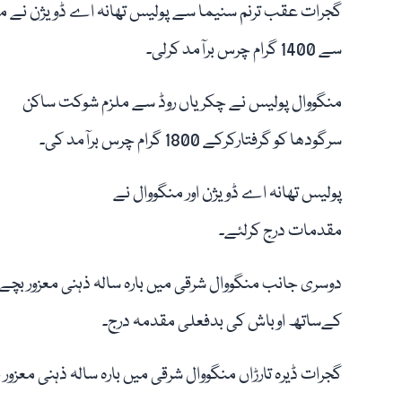
گجرات عقب ترنم سنیما سے پولیس تھانہ اے ڈویژن نے ملزم
سے 1400 گرام چرس برآمد کرلی۔
منگووال پولیس نے چکریاں روڈ سے ملزم شوکت ساکن
سرگودھا کو گرفتارکرکے 1800 گرام چرس برآمد کی۔
پولیس تھانہ اے ڈویژن اور منگووال نے
مقدمات درج کرلئے۔
دوسری جانب منگووال شرقی میں بارہ سالہ ذہنی معزور بچے
کےساتھ اوباش کی بدفعلی مقدمہ درج۔
گجرات ڈیرہ تارڑاں منگووال شرقی میں بارہ سالہ ذہنی معزور