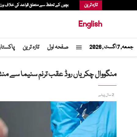
تازہ ترین
بچوں کے تحفظ سے متعلق قواعد کی خلاف ورزی، عدالت نے میٹا پر 567 م
English
صفحہ اول
تازہ ترین
پاکستا
جمعہ, 7 اگست , 2026
منگووال چکریاں روڈ عقب ترنم سنیما سے منش
2 سال پہلے