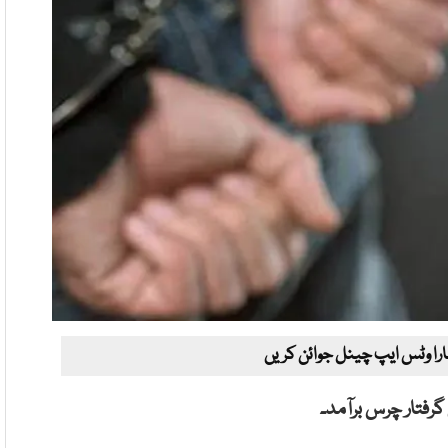
ارا وٹس ایپ چینل جوائن کریں
فتار چرس برآمد۔