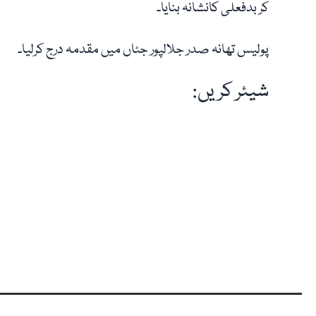
کر بدفعلی کانشانہ بنایا۔
پولیس تھانہ صدر جلالپور جٹاں میں مقدمہ درج کرلیا۔
شیئر کریں: