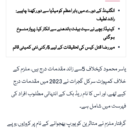
انگلینڈ کے دورے میں بابر اعظم کو میڈیا سے دور رکھنا چاہیے:
راشد لطیف
کینیڈا: بچے نے سیٹ بیلٹ باندھنے سے انکار کیا، پرواز منسوخ
ہوگئی
میر رضا قتل کیس کی تحقیقات کے لیے 5 رکنی نئی کمیٹی قائم
یاسر محمود کیخلاف 5سے زائد مقدمات درج ہیں، ملزم کے
خلاف کمپوزٹ سرکل گجرات نے 2023 میں مقدمات درج
کیے تھے، اور اس کا نام ریڈ بک کے انتہائی مطلوب افراد کی
فہرست میں شامل ہے۔
گرفتار ملزم نے متاثرین کو یورپ بھجوانے کے نام پر کروڑوں روپے