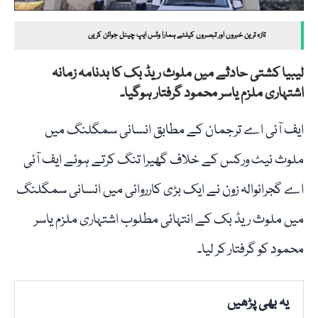
تازہ ترین خبروں اور تبصروں کیلئے ہمارا وٹس ایپ چینل جوائن کریں
لیبیا کشتی حادثے میں ملوث ریڈ بک کا بدنامہ زمانہ
اشتہاری ملزم یاسر محمود گرفتار ہوگیا۔
ایف آئی اے ترجمان کے مطابق انسانی سمگلنگ میں
ملوث نیٹ ورکس کے خلاف گھیرا تنگ کرتے ہوئے ایف آئی
اے گجرانوالہ زون نے ایک بڑی کارروائی میں انسانی سمگلنگ
میں ملوث ریڈ بک کے انتہائی مطلوب اشتہاری ملزم یاسر
محمود کو گرفتار کر لیا۔
یہ بھی پڑھیں