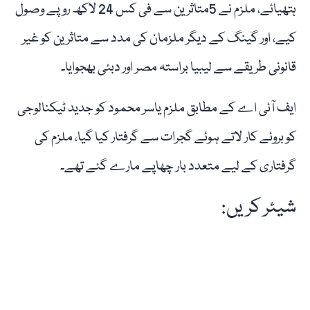
ہتھیائے، ملزم نے 5متاثرین سے فی کس 24 لاکھ روپے وصول
کیے، اور گینگ کے دیگر ملزمان کی مدد سے متاثرین کو غیر
قانونی طریقے سے لیبیا براستہ مصر اور دبئی بھجوایا۔
ایف آئی اے کے مطابق ملزم یاسر محمود کو جدید ٹیکنالوجی
کو بروئے کار لاتے ہوئے گجرات سے گرفتار کیا گیا، ملزم کی
گرفتاری کے لیے متعدد بار چھاپے مارے گئے تھے۔
شیئر کریں: