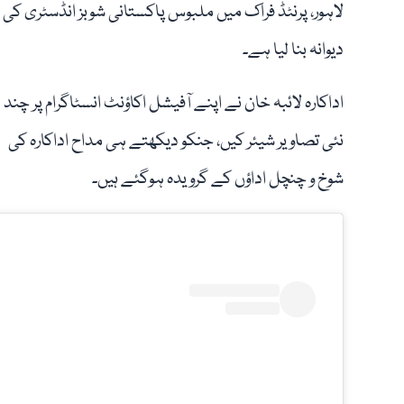
لاہور، پرنٹڈ فراک میں ملبوس پاکستانی شوبز انڈسٹری کی م
دیوانہ بنا لیا ہے۔
اداکارہ لائبہ خان نے اپنے آفیشل اکاؤنٹ انسٹاگرام پر چند
نئی تصاویر شیئر کیں، جنکو دیکھتے ہی مداح اداکارہ کی
شوخ و چنچل اداؤں کے گرویدہ ہوگئے ہیں۔