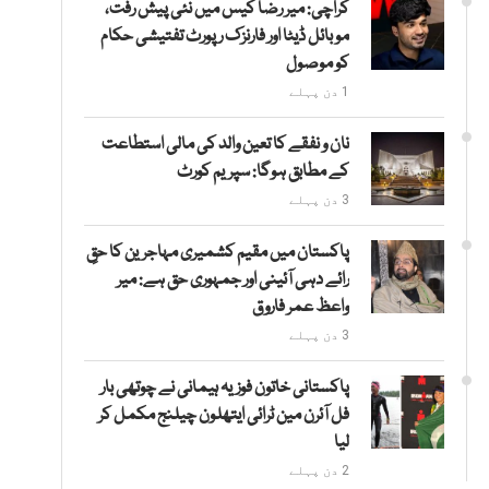
کراچی: میر رضا کیس میں نئی پیش رفت،
موبائل ڈیٹا اور فارنزک رپورٹ تفتیشی حکام
کو موصول
1 دن پہلے
نان و نفقے کا تعین والد کی مالی استطاعت
کے مطابق ہوگا: سپریم کورٹ
3 دن پہلے
پاکستان میں مقیم کشمیری مہاجرین کا حقِ
رائے دہی آئینی اور جمہوری حق ہے: میر
واعظ عمر فاروق
3 دن پہلے
پاکستانی خاتون فوزیہ ہیمانی نے چوتھی بار
فل آئرن مین ٹرائی ایتھلون چیلنج مکمل کر
لیا
2 دن پہلے