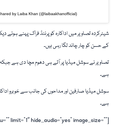
shared by Laiba Khan (@laibaakhanofficial)
شیئرکردہ تصاویر میں اداکارہ کو پرنٹڈ فراک پہنے ہوئے دیک
کے حسن کو چار چاند لگا رہی ہیں۔
تصاویر نے سوشل میڈیا پر آتے ہی دھوم مچا دی ہے جبکہ 
ہے۔
سوشل میڈیا صارفین اور مداحوں کی جانب سے خوبرو ادا
ہے۔
=”” limit=”1″ hide_audio=”yes” image_size=””