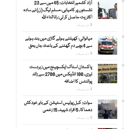
آزاد کشمیر انتخابات: 45 میں سے 23
نشستوں پر کامیابی، مسلم لیگ (ن) نے سادہ
اکثریت حاصل کر لی: رانا ثناء اللہ
3 دن پہلے
میانوالی: کھیلتے ہوئے گاڑی میں بند ہونے
سے 4 بچے دم گھٹنے کے باعث جاں بحق
3 دن پہلے
پاکستان اسٹاک ایکسچینج میں زبردست
تیزی، 100 انڈیکس میں 2700 سے زائد
پوائنٹس کا اضافہ
3 دن پہلے
سوات: کبل پولیس اسٹیشن کے باہر خودکش
دھماکا، 5 افراد شہید، 15 زخمی
3 دن پہلے