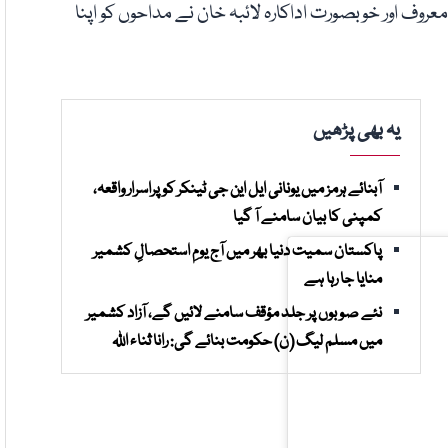
عروف اور خوبصورت اداکارہ لائبہ خان نے مداحوں کو اپنا
یہ بھی پڑھیں
آبنائے ہرمز میں یونانی ایل این جی ٹینکر کو پراسرار واقعہ،
کمپنی کا بیان سامنے آ گیا
پاکستان سمیت دنیا بھر میں آج یومِ استحصالِ کشمیر
منایا جا رہا ہے
نئے صوبوں پر جلد مؤقف سامنے لائیں گے، آزاد کشمیر
میں مسلم لیگ (ن) حکومت بنائے گی: رانا ثناء اللہ