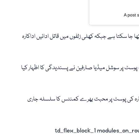
A post 
ھا جا سکتا ہے جبکہ کھلی زلفوں میں قاتل ادائیں اداکارہ
پوسٹ پر سوشل میڈیا صارفین نے پسندیدگی کا اظہار کیا
کارہ کی پوسٹ پر محبت بھرے کمنٹس کا سلسلہ جاری
[td_flex_block_1 modules_on_row