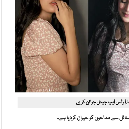
ارا وٹس ایپ چینل جوائن کریں
سٹائل سے مداحوں کو حیران کردیا ہے۔