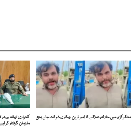
مظفرگڑھ میں حادثہ، علاقے کا امیر ترین بھکاری شوکت جاں بحق
گجرات: تھانہ صدر ل
ملزمان گرفتار کر لیے