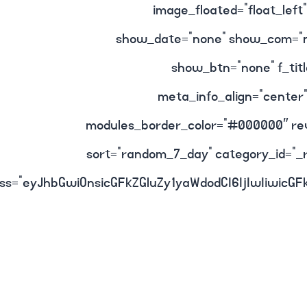
image_floated=”float_lef
show_date=”none” show_com=”n
show_btn=”none” f_titl
meta_info_align=”center
modules_border_color=”#000000″ rev
sort=”random_7_day” category_id=”_r
ss=”eyJhbGwiOnsicGFkZGluZy1yaWdodCI6IjIwIiwicGFk