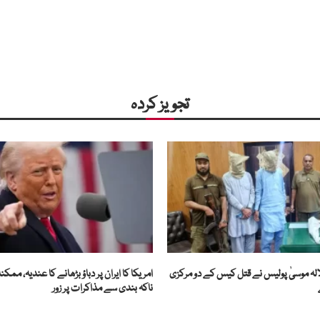
تجویز کردہ
الہ موسیٰ پولیس نے قتل کیس کے دو مرکزی
امریکا کا ایران پر دباؤ بڑھانے کا عندیہ، ممک
ناکہ بندی سے مذاکرات پر زور