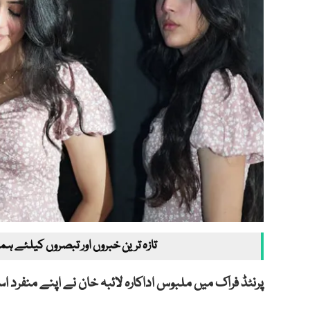
تازہ ترین خبروں اور تبصروں کیلئے ہم
پرنٹڈ فراک میں ملبوس اداکارہ لائبہ خان نے اپنے منفرد ا