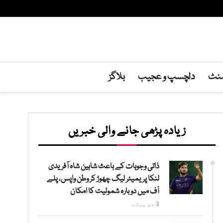
منٹ
دلچسپ و عجیب
بلاگز
زیادہ پڑھی جانے والی خبریں
ذاتی وجوہات کے باعث شاہین شاہ آفریدی
لنکا پریمیئر لیگ چھوڑ کر وطن واپس، پلے
آف میں دوبارہ شمولیت کا امکان
3 دن پہلے