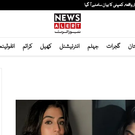
ار واقعہ، کمپنی کا بیان سامنے آ گیا
ان
گجرات
جہلم
انٹرنیشنل
کھیل
کرائم
انفوٹین