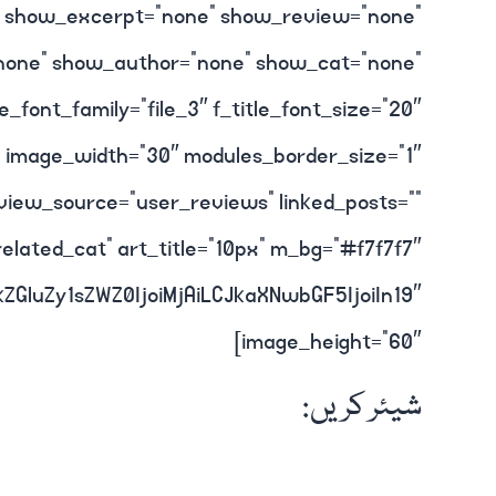
t” show_excerpt=”none” show_review=”none”
one” show_author=”none” show_cat=”none”
e_font_family=”file_3″ f_title_font_size=”20″
” image_width=”30″ modules_border_size=”1″
iew_source=”user_reviews” linked_posts=””
elated_cat” art_title=”10px” m_bg=”#f7f7f7″
ZGluZy1sZWZ0IjoiMjAiLCJkaXNwbGF5IjoiIn19″
image_height=”60″]
شیئر کریں: