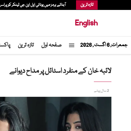
تازہ ترین
آبنائے ہرمز میں یونانی ایل این جی ٹینکر کو پراسر
English
صفحہ اول
تازہ ترین
پاکست
جمعرات, 6 اگست , 2026
لائبہ خان کے منفرد اسٹائل پر مداح دیوانے
2 سال پہلے