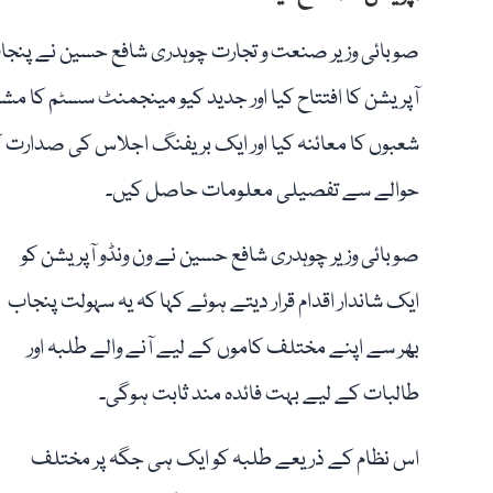
صوبائی وزیر صنعت و تجارت چوہدری شافع حسین نے پنجاب 
آپریشن کا افتتاح کیا اور جدید کیو مینجمنٹ سسٹم کا مش
شعبوں کا معائنہ کیا اور ایک بریفنگ اجلاس کی صدارت ک
حوالے سے تفصیلی معلومات حاصل کیں۔
صوبائی وزیر چوہدری شافع حسین نے ون ونڈو آپریشن کو
ایک شاندار اقدام قرار دیتے ہوئے کہا کہ یہ سہولت پنجاب
بھر سے اپنے مختلف کاموں کے لیے آنے والے طلبہ اور
طالبات کے لیے بہت فائدہ مند ثابت ہوگی۔
اس نظام کے ذریعے طلبہ کو ایک ہی جگہ پر مختلف