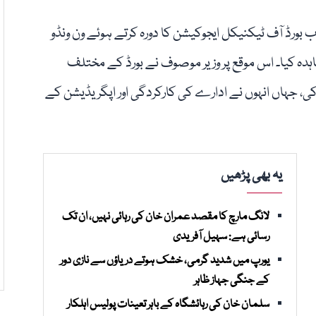
بورڈ آف ٹیکنیکل ایجوکیشن کا دورہ کرتے ہوئے ون ونڈو
اہدہ کیا۔ اس موقع پر وزیر موصوف نے بورڈ کے مختلف
ی، جہاں انہوں نے ادارے کی کارکردگی اور اپگریڈیشن کے
یہ بھی پڑھیں
لانگ مارچ کا مقصد عمران خان کی رہائی نہیں، ان تک
رسائی ہے: سہیل آفریدی
یورپ میں شدید گرمی، خشک ہوتے دریاؤں سے نازی دور
کے جنگی جہاز ظاہر
سلمان خان کی رہائشگاہ کے باہر تعینات پولیس اہلکار