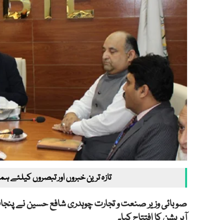
تازہ ترین خبروں اور تبصروں کیلئے ہم
صوبائی وزیر صنعت و تجارت چوہدری شافع حسین نے پنجاب 
آپریشن کا افتتاح کیا۔