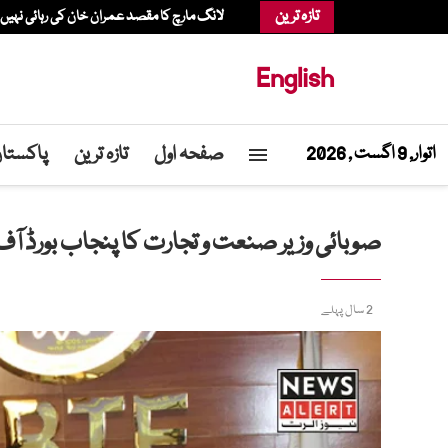
تازہ ترین
لانگ مارچ کا مقصد عمران خان کی رہائی نہیں
English
صفحہ اول
تازہ ترین
پاکستا
اتوار, 9 اگست , 2026
صوبائی وزیر صنعت و تجارت کا پنجاب بورڈ آف
2 سال پہلے