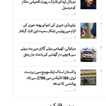
موبائل ڈیٹا اور فارنزک رپورٹ تفتیشی حکام
کو موصول
5 دن پہلے
راولپنڈی: شہری کے اغوا اور بھتہ خوری کے
الزام میں پولیس اہلکار سمیت تین افراد گرفتار
3 دن پہلے
میانوالی: کھیلتے ہوئے گاڑی میں بند ہونے
سے 4 بچے دم گھٹنے کے باعث جاں بحق
6 دن پہلے
پاکستان اسٹاک ایکسچینج میں زبردست
تیزی، 100 انڈیکس میں 2700 سے زائد
پوائنٹس کا اضافہ
6 دن پہلے
ہمیں فالو کریں