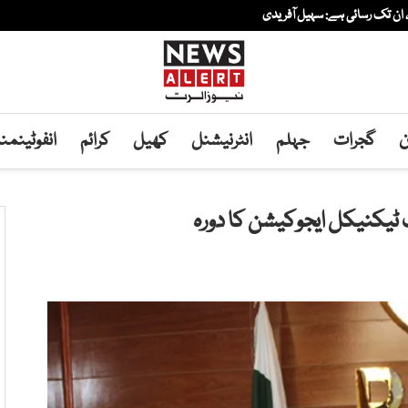
، ان تک رسائی ہے: سہیل آفریدی
ن
گجرات
جہلم
انٹرنیشنل
کھیل
کرائم
انفوٹینم
 ٹیکنیکل ایجوکیشن کا دورہ