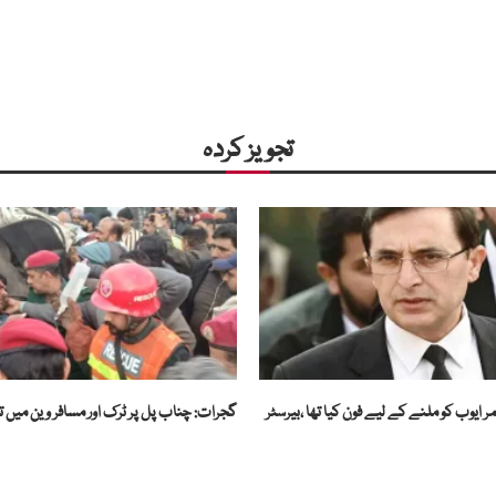
تجویز کردہ
وب کو ملنے کے لیے فون کیا تھا ،بیرسٹر
گجرات: چناب پل پر ٹرک اور مسافر وین میں تصادم 9 افر