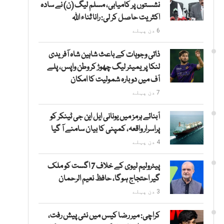
نشستوں پر کامیابی، مسلم لیگ (ن) نے سادہ
اکثریت حاصل کر لی: رانا ثناء اللہ
6 دن پہلے
ذاتی وجوہات کے باعث شاہین شاہ آفریدی
لنکا پریمیئر لیگ چھوڑ کر وطن واپس، پلے
آف میں دوبارہ شمولیت کا امکان
7 دن پہلے
آبنائے ہرمز میں یونانی ایل این جی ٹینکر کو
پراسرار واقعہ، کمپنی کا بیان سامنے آ گیا
4 دن پہلے
پیٹرولیم لیوی کے خلاف 7 اگست کو ملک
گیر احتجاج ہوگا، حافظ نعیم الرحمان
3 دن پہلے
کراچی: میر رضا کیس میں نئی پیش رفت،