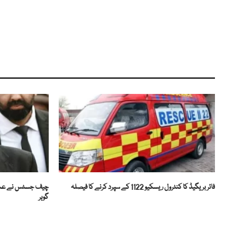
فائر بریگیڈ کا کنٹرول ریسکیو 1122 کے سپرد کرنے کا فیصلہ
چیف جسٹس نے عمر ای
گوہر