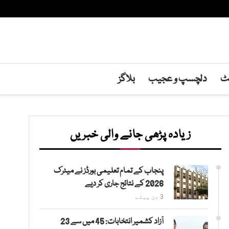
نٹ
دلچسپ و عجیب
بلاگز
زیادہ پڑھی جانے والی خبریں
پنجاب کے تمام تعلیمی بورڈز نے میٹرک
2026 کے نتائج جاری کر دیے
3 دن پہلے
آزاد کشمیر انتخابات: 45 میں سے 23