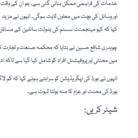
خدمات کی فراہمی ممکن بنائی گئی ہے، جو ان کے وقت
اور وسائل کی بچت میں معاون ثابت ہوگی۔ انہوں نے مزید
کہا کہ کیو مینجمنٹ سسٹم کی بدولت سائلین کے مسائل 
چوہدری شافع حسین نے بتایا کہ محکمہ صنعت و تجارت کے تح
میں محنتی اور پروفیشنل افراد کو شامل کیا گیا ہے تاکہ ا
انہوں نے بورڈ کی اپگریڈیشن کو سراہتے ہوئے کہا کہ کم ل
بورڈ کی محنت اور عزم کا منہ بولتا ثبوت ہے۔
شیئر کریں: