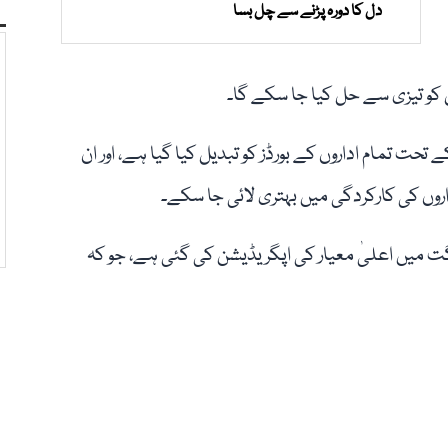
دل کا دورہ پڑنے سے چل بسا
کو تیزی سے حل کیا جا سکے گا۔
ت تمام اداروں کے بورڈز کو تبدیل کیا گیا ہے، اور ان
داروں کی کارکردگی میں بہتری لائی جا سکے۔
اگت میں اعلیٰ معیار کی اپگریڈیشن کی گئی ہے، جو کہ