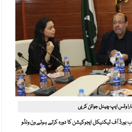
ارا وٹس ایپ چینل جوائن کریں
بورڈ آف ٹیکنیکل ایجوکیشن کا دورہ کرتے ہوئے ون ونڈو