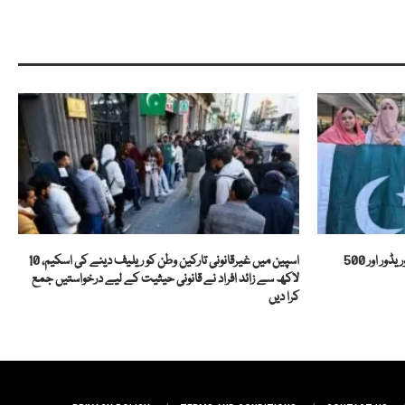
پاکستان نے بنگلا دیشی طلبہ کے لیے نالج کوریڈور اور 500
اسپین میں غیرقانونی تارکین وطن کو ریلیف دینے کی اسکیم، 10
لاکھ سے زائد افراد نے قانونی حیثیت کے لیے درخواستیں جمع
کرا دیں