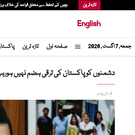
تازہ ترین
بچوں کے تحفظ سے متعلق قواعد کی خلاف ورزی، عدالت نے میٹا پر 567 م
English
صفحہ اول
تازہ ترین
پاکستا
جمعہ, 7 اگست , 2026
دشمنوں کو پاکستان کی ترقی ہضم نہیں ہورہی
2 سال پہلے