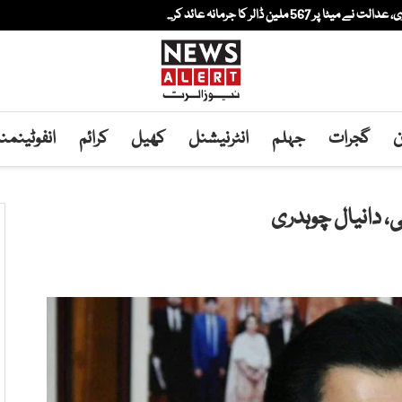
لین ڈالر کا جرمانہ عائد کر...
ن
گجرات
جہلم
انٹرنیشنل
کھیل
کرائم
انفوٹینم
، دانیال چوہدری