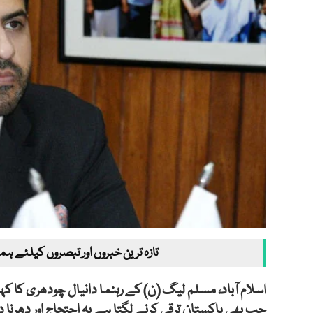
تازہ ترین خبروں اور تبصروں کیلئے ہم
اسلام آباد، مسلم لیگ (ن) کے رہنما دانیال چودھری کا 
جب بھی پاکستان ترقی کرنے لگتا ہے یہ احتجاج اور دھرنا دی