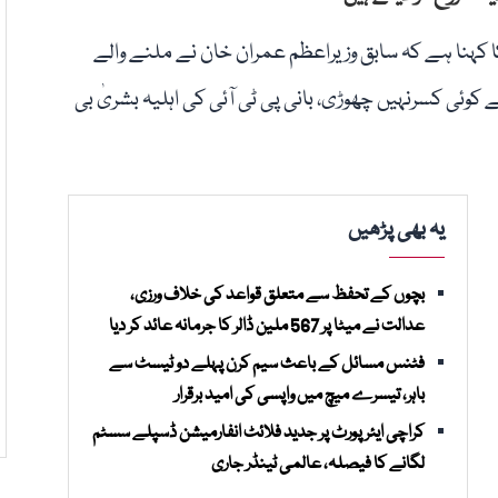
ا کہنا ہے کہ سابق وزیراعظم عمران خان نے ملنے والے
 کوئی کسرنہیں چھوڑی، بانی پی ٹی آئی کی اہلیہ بشریٰ بی
یہ بھی پڑھیں
بچوں کے تحفظ سے متعلق قواعد کی خلاف ورزی،
عدالت نے میٹا پر 567 ملین ڈالر کا جرمانہ عائد کر دیا
فٹنس مسائل کے باعث سیم کرن پہلے دو ٹیسٹ سے
باہر، تیسرے میچ میں واپسی کی امید برقرار
کراچی ایئرپورٹ پر جدید فلائٹ انفارمیشن ڈسپلے سسٹم
لگانے کا فیصلہ، عالمی ٹینڈر جاری