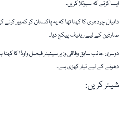
ایسا کرتے کہ سبوتاژ کریں۔
دانیال چودھری کا کہنا تھا کہ یہ پاکستان کو کمزور کرنے
صارفین کے لیے ریلیف پیکج دیا۔
دوسری جانب سابق وفاقی وزیر سینیٹر فیصل واوڈا کا کہنا
دھونے کے لیے تیار کھڑی ہے۔
شیئر کریں: