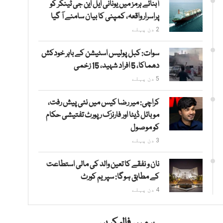
آبنائے ہرمز میں یونانی ایل این جی ٹینکر کو
پراسرار واقعہ، کمپنی کا بیان سامنے آ گیا
2 دن پہلے
سوات: کبل پولیس اسٹیشن کے باہر خودکش
دھماکا، 5 افراد شہید، 15 زخمی
5 دن پہلے
کراچی: میر رضا کیس میں نئی پیش رفت،
موبائل ڈیٹا اور فارنزک رپورٹ تفتیشی حکام
کو موصول
3 دن پہلے
نان و نفقے کا تعین والد کی مالی استطاعت
کے مطابق ہوگا: سپریم کورٹ
4 دن پہلے
ہمیں فالو کریں