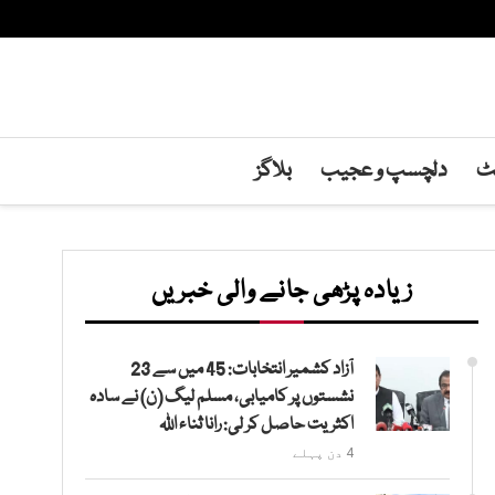
نٹ
دلچسپ و عجیب
بلاگز
زیادہ پڑھی جانے والی خبریں
آزاد کشمیر انتخابات: 45 میں سے 23
نشستوں پر کامیابی، مسلم لیگ (ن) نے سادہ
اکثریت حاصل کر لی: رانا ثناء اللہ
4 دن پہلے