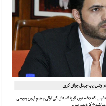
ارا وٹس ایپ چینل جوائن کریں
کہنا ہے کہ دشمنوں کو پاکستان کی ترقی ہضم نہیں ہورہی،
نا شروع کر دیتے ہیں۔