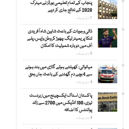
پنجاب کے تمام تعلیمی بورڈز نے میٹرک
2026 کے نتائج جاری کر دیے
1 دن پہلے
ذاتی وجوہات کے باعث شاہین شاہ آفریدی
لنکا پریمیئر لیگ چھوڑ کر وطن واپس، پلے
آف میں دوبارہ شمولیت کا امکان
5 دن پہلے
میانوالی: کھیلتے ہوئے گاڑی میں بند ہونے
سے 4 بچے دم گھٹنے کے باعث جاں بحق
4 دن پہلے
پاکستان اسٹاک ایکسچینج میں زبردست
تیزی، 100 انڈیکس میں 2700 سے زائد
پوائنٹس کا اضافہ
4 دن پہلے