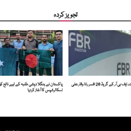
تجویز کردہ
نااہلی اور کرپشن ثابت، ایف بی آر کے گریڈ 20 افسر رانا وقار علی
اسکالرشپس کا آغاز کردیا