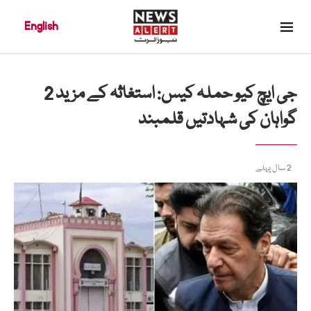
English
جی ایچ کیو حملہ کیس: استغاثہ کے مزید 2
گواہان کی شہادتیں قلمبند
2 سال پہلے