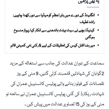
یہ بھی پڑھیں
انگلینڈ کے دورے میں بابر اعظم کو میڈیا سے دور رکھنا چاہیے:
راشد لطیف
کینیڈا: بچے نے سیٹ بیلٹ باندھنے سے انکار کیا، پرواز منسوخ
ہوگئی
میر رضا قتل کیس کی تحقیقات کے لیے 5 رکنی نئی کمیٹی قائم
سماعت کے دوران عدالت کی جانب سے استغاثہ کے مزید
2گواہان کی شہادتیں قلمبند کرلی گئیں، 9 مئی کے روز
نقصانات کے فوٹو ز بنانے والے پولیس کانسٹیبل عمران کی
شہادت ریکارڈ کی گئی، پولیس کانسٹیبل عمران نے سانحہ نو
مئی کے روز کی 15 تصاویر عدالت میں پیش کیں ۔