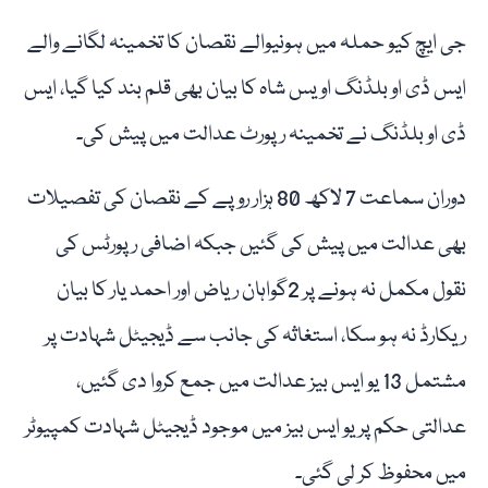
جی ایچ کیو حملہ میں ہونیوالے نقصان کا تخمینہ لگانے والے
ایس ڈی او بلڈنگ اویس شاہ کا بیان بھی قلم بند کیا گیا، ایس
ڈی او بلڈنگ نے تخمینہ رپورٹ عدالت میں پیش کی۔
دوران سماعت 7 لاکھ 80 ہزار روپے کے نقصان کی تفصیلات
بھی عدالت میں پیش کی گئیں جبکہ اضافی رپورٹس کی
نقول مکمل نہ ہونے پر 2گواہان ریاض اور احمد یار کا بیان
ریکارڈ نہ ہو سکا، استغاثہ کی جانب سے ڈیجیٹل شہادت پر
مشتمل 13 یو ایس بیز عدالت میں جمع کروا دی گئیں،
عدالتی حکم پر یو ایس بیز میں موجود ڈیجیٹل شہادت کمپیوٹر
میں محفوظ کر لی گئی۔