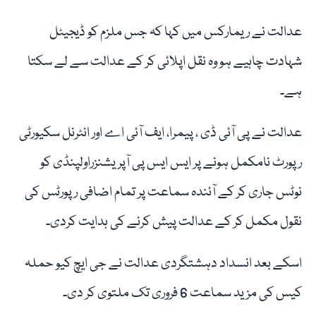
عدالت نے ریمارکس میں کہا کہ جس ملزم کو ڈیجیٹل
شہادت چاہیے ہو وہ نقل اپلائی کر کے عدالت سے لے سکتا
ہے۔
عدالت نے پی آئی ڈی ، پیمرا، ایف آئی اے اور انٹرنل سکیورٹی
رپورٹ نامکمل ہونے پر ایس ایس پی آپریشنزراولپنڈی کو
نوٹس جاری کر کے آئندہ سماعت پر تمام اضافی رپورٹس کی
نقول مکمل کر کے عدالت پیش کرنے کی ہدایت کردی۔
اسکے بعد انسداد دہشتگردی عدالت نے جی ایچ کیو حملہ
کیس کی مزید سماعت 6 فروری تک ملتوی کر دی۔