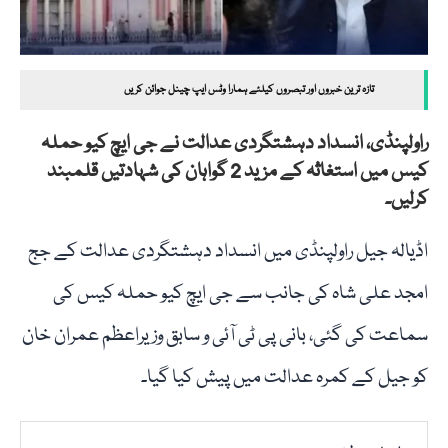
تازہ ترین خبروں اور تبصروں کیلئے ہمارا وٹس ایپ چینل جوائن کریں
راولپنڈی، انسداد دہشتگردی عدالت نے جی ایچ کیو حملہ
کیس میں استغاثہ کے مزید 2 گواہان کی شہادتیں قلمبند
کرلیں۔
اڈیالہ جیل راولپنڈی میں انسداد دہشتگردی عدالت کے جج
امجد علی شاہ کی جانب سے جی ایچ کیو حملہ کیس کی
سماعت کی گئی، بانی پی ٹی آئی و سابق وزیراعظم عمران خان
کو جیل کے کمرہ عدالت میں پیش کیا گیا۔