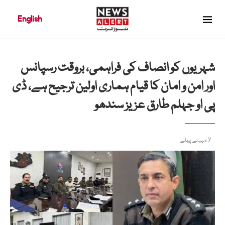
English
شہریوں کو انصاف کی فراہمی، بروقت رسپانس
اور امن و امان کا قیام ہماری اولین ترجیح ہے، ڈی
پی او جہلم طارق عزیز سندھو
7 مہینے پہلے