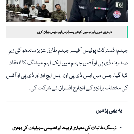
تازہ ترین خبروں اور تبصروں کیلئے ہمارا وٹس ایپ چینل جوائن کریں
جہلم: ڈسٹرکٹ پولیس آفیسر جہلم طارق عزیز سندھو کی زیرِ
صدارت ڈی پی او آفس جہلم میں ایک اہم میٹنگ کا انعقاد
کیا گیا، جس میں ایس ڈی پی اوز، ایس ایچ اوز اور ڈی پی او آفس
کی مختلف برانچز کے انچارج افسران نے شرکت کی۔
یہ بھی پڑھیں
نرسنگ طالبات کی معیاری تربیت اور تعلیمی سہولیات کی بہتری