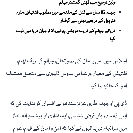
اولین ترجیح ہے، ڈپٹی کمشنر جہلم
جہلم: 15 سال سے قتل کے مقدمے میں مطلوب اشتہاری ملزم
انٹرپول کے ذریعے دبئی سے گرفتار
دریائے جہلم کے قریب مویشی چرانے والا نوجوان دریا میں ڈوب
گیا
اجلاس میں امن و امان کی صورتحال، جرائم کی روک تھام،
تفتیش کے معیار اور عوامی سروس ڈلیوری سے متعلق مختلف
امور کا جائزہ لیا گیا۔
ڈی پی او جہلم طارق عزیز سندھو نے افسران کو ہدایت کی کہ
اپنی ذمہ داریاں فرض شناسی، ایمانداری اور پیشہ ورانہ انداز
میں سرانجام دیں۔ انہوں نے کہا کہ امن و امان کے قیام، عوام