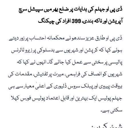
ڈی پی او جہلم کی ہدایات پر ضلع بھر میں سپیشل سرچ
آپریشن اور ناکہ بندی، 399 افراد کی چیکنگ
ڈی پی او طارق عزیز سندھو نے محکمانہ احتساب پر زور دیتے
ہوئے کہا کہ کرپشن اور شہریوں سے بدسلوکی پر زیرو ٹالرنس
پالیسی پر سختی سے عمل کیا جائے گا۔ انہوں نے کہا کہ
شہریوں کو انصاف کی فراہمی، میرٹ پر تفتیش، مقدمات کی
بروقت پیروی اور پبلک سروس ڈلیوری کے اعلیٰ معیار سے ہی
جہلم پولیس ایک بہترین اور قابلِ اعتماد پولیس فورس کہلا
سکتی ہے۔
شیئر کریں: