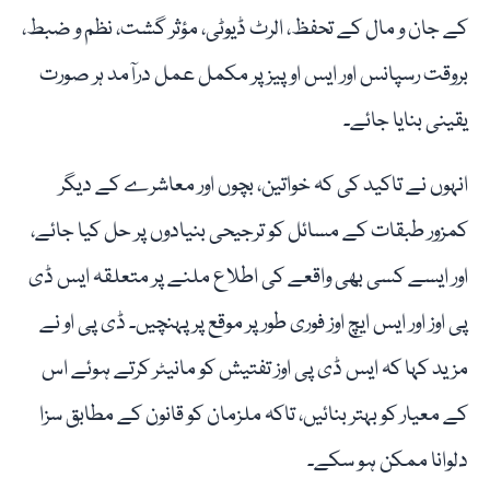
کے جان و مال کے تحفظ، الرٹ ڈیوٹی، مؤثر گشت، نظم و ضبط،
بروقت رسپانس اور ایس او پیز پر مکمل عمل درآمد ہر صورت
یقینی بنایا جائے۔
انہوں نے تاکید کی کہ خواتین، بچوں اور معاشرے کے دیگر
کمزور طبقات کے مسائل کو ترجیحی بنیادوں پر حل کیا جائے،
اور ایسے کسی بھی واقعے کی اطلاع ملنے پر متعلقہ ایس ڈی
پی اوز اور ایس ایچ اوز فوری طور پر موقع پر پہنچیں۔ ڈی پی او نے
مزید کہا کہ ایس ڈی پی اوز تفتیش کو مانیٹر کرتے ہوئے اس
کے معیار کو بہتر بنائیں، تاکہ ملزمان کو قانون کے مطابق سزا
دلوانا ممکن ہو سکے۔