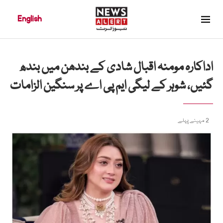
English
اداکارہ مومنہ اقبال شادی کے بندھن میں بندھ
گئیں، شوہر کے لیگی ایم پی اے پر سنگین الزامات
2 مہینے پہلے