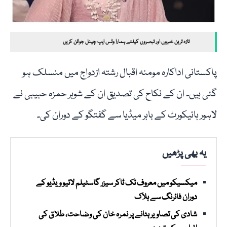
تازہ ترین خبروں اور تبصروں کیلئے ہمارا وٹس ایپ چینل جوائن کریں
پاکستانی اداکارہ مومنہ اقبال رشتہ ازدواج میں منسلک ہو
گئی ہیں۔ ان کے نکاح کی تصدیق ان کے شوہر حمزہ حبیبی نے
لاہور ہائیکورٹ کے باہر میڈیا سے گفتگو کے دوران کی۔
یہ بھی پڑھیں
میکسیکو میں معروف ٹک ٹاکر سیزر گاسٹیلم لائیو ویڈیو کے
دوران فائرنگ سے ہلاک
شادی کی تصاویر ہٹانے پر نمرہ خان کی وضاحت، طلاق کی