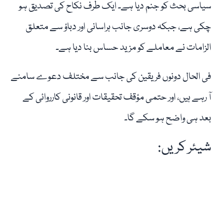
سیاسی بحث کو جنم دیا ہے۔ ایک طرف نکاح کی تصدیق ہو
چکی ہے، جبکہ دوسری جانب ہراسانی اور دباؤ سے متعلق
الزامات نے معاملے کو مزید حساس بنا دیا ہے۔
فی الحال دونوں فریقین کی جانب سے مختلف دعوے سامنے
آ رہے ہیں، اور حتمی مؤقف تحقیقات اور قانونی کارروائی کے
بعد ہی واضح ہو سکے گا۔
شیئر کریں: