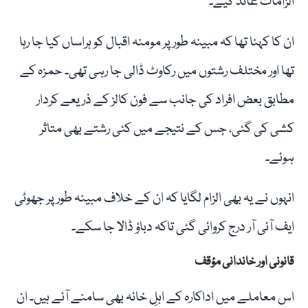
الزامات عائد کیے۔
ان کا کہنا تھا کہ مبینہ طور پر مومنہ اقبال کو ہراساں کیا جا رہا
تھا اور مختلف رشتوں میں رکاوٹ ڈالی جا رہی تھی۔ حمزہ کے
مطابق بعض افراد کی جانب سے فون کالز کے ذریعے کردار
کشی کی گئی، جس کے نتیجے میں کئی رشتے بھی متاثر
ہوئے۔
انہوں نے یہ بھی الزام لگایا کہ ان کے خلاف مبینہ طور پر جھوٹی
ایف آئی آر درج کروائی گئی تاکہ دباؤ ڈالا جا سکے۔
قانونی اور خاندانی مؤقف
اس معاملے میں اداکارہ کے اہلِ خانہ بھی سامنے آئے ہیں۔ ان