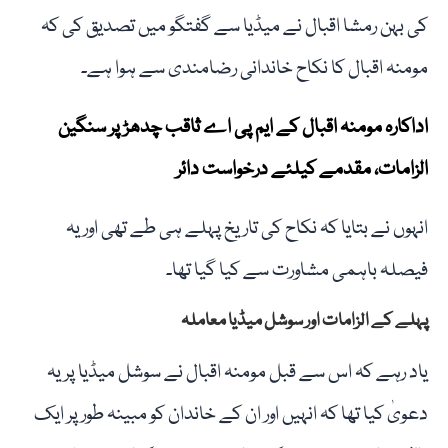
کی بہن رمشا اقبال نے میڈیا سے گفتگو میں تصدیق کی کہ
مومنہ اقبال کا نکاح خاندانی رضامندی سے ہوا ہے۔
اداکارہ مومنہ اقبال کے ایم پی اے ثاقب چدھڑ پر سنگین
الزامات، مقدمے کیلئے درخواست دائر
انہوں نے بتایا کہ نکاح کی تاریخ پہلے ہی طے تھی اور یہ
فیصلہ باہمی مشاورت سے کیا گیا تھا۔
پہلے کے الزامات اور سوشل میڈیا معاملہ
یاد رہے کہ اس سے قبل مومنہ اقبال نے سوشل میڈیا پر یہ
دعویٰ کیا تھا کہ انہیں اور ان کے خاندان کو مبینہ طور پر ایک