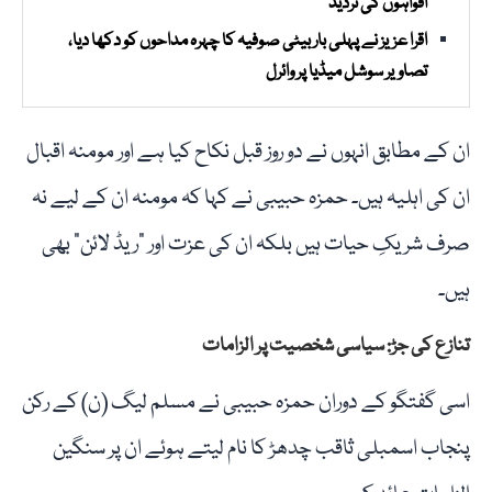
افواہوں کی تردید
اقرا عزیز نے پہلی بار بیٹی صوفیہ کا چہرہ مداحوں کو دکھا دیا،
تصاویر سوشل میڈیا پر وائرل
ان کے مطابق انہوں نے دو روز قبل نکاح کیا ہے اور مومنہ اقبال
ان کی اہلیہ ہیں۔ حمزہ حبیبی نے کہا کہ مومنہ ان کے لیے نہ
صرف شریکِ حیات ہیں بلکہ ان کی عزت اور “ریڈ لائن” بھی
ہیں۔
تنازع کی جڑ: سیاسی شخصیت پر الزامات
اسی گفتگو کے دوران حمزہ حبیبی نے مسلم لیگ (ن) کے رکن
پنجاب اسمبلی ثاقب چدھڑ کا نام لیتے ہوئے ان پر سنگین