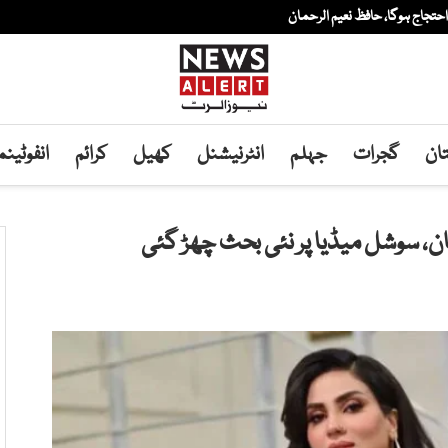
ان
گجرات
جہلم
انٹرنیشنل
کھیل
کرائم
انفوٹین
ن، سوشل میڈیا پر نئی بحث چھڑ گئی