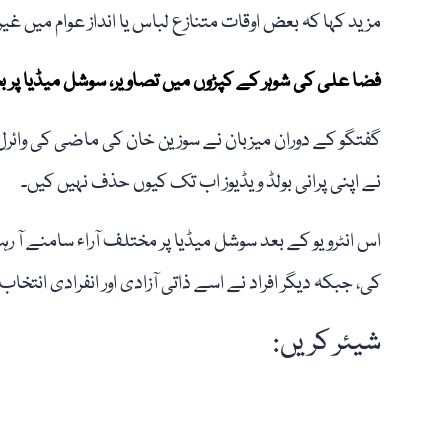
مزید کہا کہ بعض اوقات متنازع لباس یا انداز عوام میں غ
فضا علی کی شوہر کے کپڑوں میں تصاویر، سوشل میڈیا پر 
گفتگو کے دوران میزبان نے سوزین خان کی ماضی کی وائرل سو
نے اپنی پرانی بولڈ ویڈیوز اب تک کیوں حذف نہیں کیں۔
اس انٹرویو کے بعد سوشل میڈیا پر مختلف آراء سامنے آ
کی، جبکہ دیگر افراد نے اسے ذاتی آزادی اور انفرادی انتخاب ک
شیئر کریں: