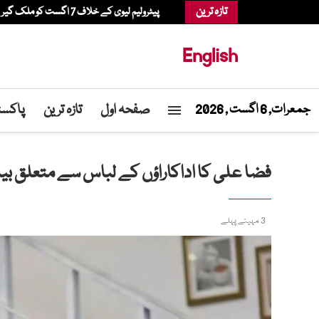
تازہ ترین
پیٹرولیم لیوی کے خلاف 7 اگست کو ملک گیر احتجاج ہوگا، حافظ نعیم الرحمان
English
صفحہ اول
تازہ ترین
پاکست
جمعرات, 6 اگست , 2026
فضا علی کا اداکاراؤں کے لباس سے متعلق بیا
3 مہینے پہلے