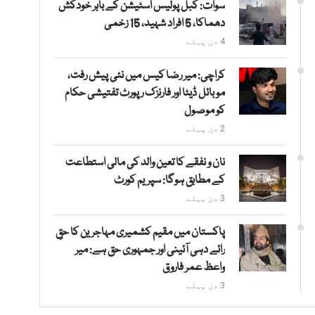
سوات: کبل پولیس اسٹیشن کے باہر خودکش
دھماکا، 5 افراد شہید، 15 زخمی
4 دن پہلے
کراچی: میر رضا کیس میں نئی پیش رفت،
موبائل ڈیٹا اور فارنزک رپورٹ تفتیشی حکام
کو موصول
2 دن پہلے
نان و نفقے کا تعین والد کی مالی استطاعت
کے مطابق ہوگا: سپریم کورٹ
3 دن پہلے
پاکستان میں مقیم کشمیری مہاجرین کا حقِ
رائے دہی آئینی اور جمہوری حق ہے: میر
واعظ عمر فاروق
3 دن پہلے