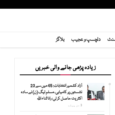
منٹ
دلچسپ و عجیب
بلاگز
زیادہ پڑھی جانے والی خبریں
آزاد کشمیر انتخابات: 45 میں سے 23
نشستوں پر کامیابی، مسلم لیگ (ن) نے سادہ
اکثریت حاصل کر لی: رانا ثناء اللہ
3 دن پہلے