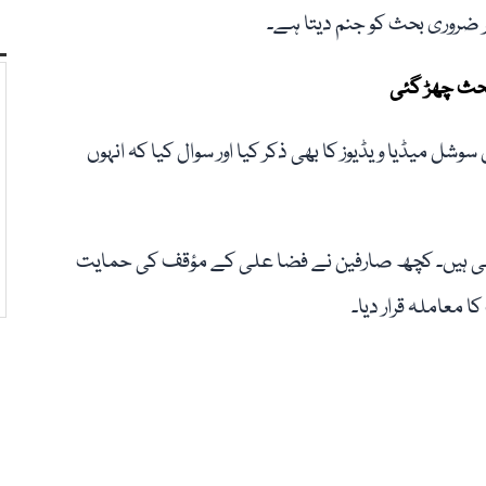
یر ضروری بحث کو جنم دیتا ہے۔
بحث چھڑ گئی
شل میڈیا ویڈیوز کا بھی ذکر کیا اور سوال کیا کہ انہوں
 رہی ہیں۔ کچھ صارفین نے فضا علی کے مؤقف کی حمایت
ا معاملہ قرار دیا۔