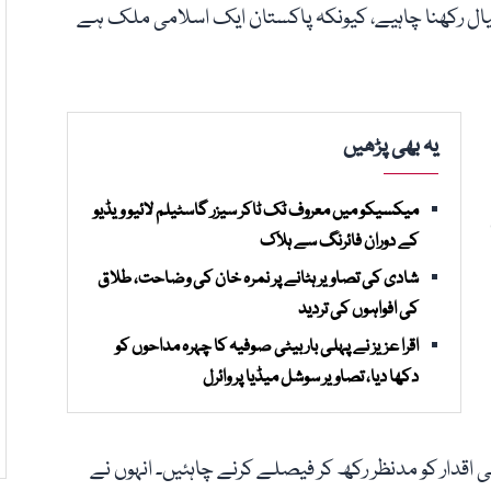
 خیال رکھنا چاہیے، کیونکہ پاکستان ایک اسلامی ملک ہے
یہ بھی پڑھیں
میکسیکو میں معروف ٹک ٹاکر سیزر گاسٹیلم لائیو ویڈیو
کے دوران فائرنگ سے ہلاک
شادی کی تصاویر ہٹانے پر نمرہ خان کی وضاحت، طلاق
کی افواہوں کی تردید
اقرا عزیز نے پہلی بار بیٹی صوفیہ کا چہرہ مداحوں کو
دکھا دیا، تصاویر سوشل میڈیا پر وائرل
ی اقدار کو مدنظر رکھ کر فیصلے کرنے چاہئیں۔ انہوں نے