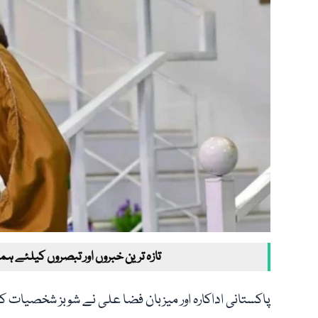
تازہ ترین خبروں اور تبصروں کیلئے ہم
پاکستانی اداکارہ اور میزبان فضا علی نے شوبز شخصیات کے