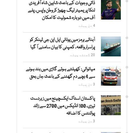
ذاتی وجوہات کے باعث شاہین شاہ آفریدی
لنکا پریمیئر لیگ چھوڑ کر وطن واپس، پلے
آف میں دوبارہ شمولیت کا امکان
4 دن پہلے
آبنائے ہرمز میں یونانی ایل این جی ٹینکر کو
پراسرار واقعہ، کمپنی کا بیان سامنے آ گیا
20 گھنٹے پہلے
میانوالی: کھیلتے ہوئے گاڑی میں بند ہونے
سے 4 بچے دم گھٹنے کے باعث جاں بحق
3 دن پہلے
پاکستان اسٹاک ایکسچینج میں زبردست
تیزی، 100 انڈیکس میں 2700 سے زائد
پوائنٹس کا اضافہ
3 دن پہلے