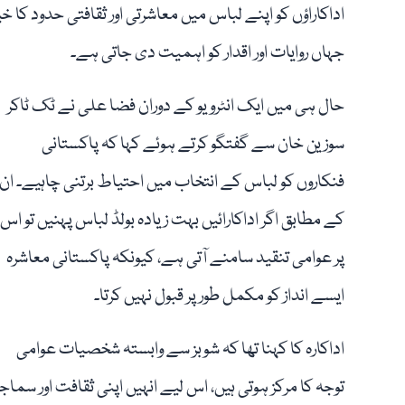
اداکاراؤں کو اپنے لباس میں معاشرتی اور ثقافتی حدود کا
جہاں روایات اور اقدار کو اہمیت دی جاتی ہے۔
حال ہی میں ایک انٹرویو کے دوران فضا علی نے ٹک ٹاکر
سوزین خان سے گفتگو کرتے ہوئے کہا کہ پاکستانی
فنکاروں کو لباس کے انتخاب میں احتیاط برتنی چاہیے۔ ان
کے مطابق اگر اداکارائیں بہت زیادہ بولڈ لباس پہنیں تو اس
پر عوامی تنقید سامنے آتی ہے، کیونکہ پاکستانی معاشرہ
ایسے انداز کو مکمل طور پر قبول نہیں کرتا۔
اداکارہ کا کہنا تھا کہ شوبز سے وابستہ شخصیات عوامی
توجہ کا مرکز ہوتی ہیں، اس لیے انہیں اپنی ثقافت اور سماج