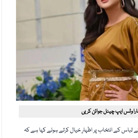
ارا وٹس ایپ چینل جوائن کریں
 لباس کے انتخاب پر اظہارِ خیال کرتے ہوئے کہا ہے کہ