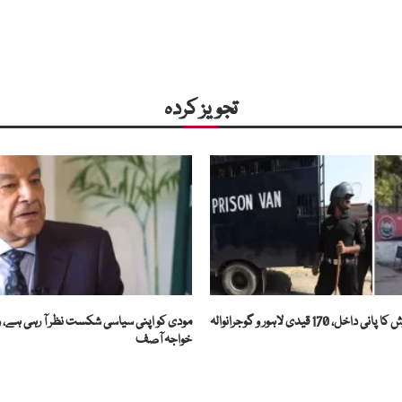
تجویز کردہ
گجرات جیل میں بارش کا پانی داخل، 170 قیدی لاہور و گوجرانوالہ
مودی کو اپنی سیاسی شکست نظر آ رہی ہے، 
خواجہ آصف