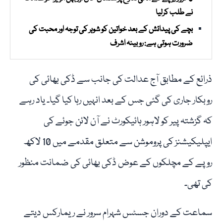
نے طلب کرلیا
بچے کی پیدائش کے بعد خواتین کو شوہر کی توجہ اور محبت کی
ضرورت ہوتی ہے: روبینہ اشرف
ذرائع کے مطابق آج عدالت کی جانب سے ڈکی بھائی کی
روبکار جاری کی گئی جس کے بعد انہیں رہا کیا گیا۔ یاد رہے
کہ گزشتہ پیر کو لاہور ہائیکورٹ نے آن لائن جوئے کی
ایپلیکیشنز کی پروموشن سے متعلق مقدمے میں 10 لاکھ
روپے کے مچلکوں کے عوض ڈکی بھائی کی ضمانت منظور
کی تھی۔
سماعت کے دوران جسٹس شہرام سرور نے ریمارکس دیتے