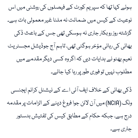
ہوئے کہا تھا کہ سپریم کورٹ کے فیصلوں کی روشنی میں اس
نوعیت کے کیس میں ضمانت نہ ملنا غیر معمولی بات ہے۔
گزشتہ روز روبکار جاری نہ ہوسکی تھی جس کے باعث ڈکی
بھائی کی رہائی مؤخر ہوگئی تھی، تاہم آج جوڈیشل مجسٹریٹ
نعیم بھٹو نے ہدایات دیں کہ اگر وہ کسی دیگر مقدمے میں
مطلوب نہیں تو فوری طور پر رہا کیا جائے۔
ڈکی بھائی کے خلاف ایف آئی اے کے نیشنل کرائم ایجنسی
ونگ (NCIA) میں آن لائن جوا فروغ دینے کے الزامات پر مقدمہ
درج ہے، جبکہ حکام کے مطابق کیس کی تفتیش بدستور
جاری ہے۔