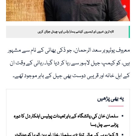
تازہ ترین خبروں اور تبصروں کیلئے ہمارا وٹس ایپ چینل جوائن کریں
معروف یوٹیوبر سعد الرحمان، جو ڈکی بھائی کے نام سے مشہور
ہیں، کو کیمپ جیل لاہور سے رہا کر دیا گیا۔ رہائی کے وقت ان
کے اہلِ خانہ اور قریبی دوست بھی جیل کے باہر موجود تھے۔
یہ بھی پڑھیں
سلمان خان کی رہائشگاہ کے باہر تعینات پولیس اہلکار دل کا دورہ
پڑنے سے چل بسا
3 کروڑ روپے کے مالی تنازع پر سلمان خان اور بہن الویرا کو عدالت