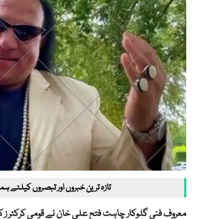
تازہ ترین خبروں اور تبصروں کیلئے ہم
معروف فنی گلوکار چاہت فتح علی خان نے قومی کرکٹر ز ک