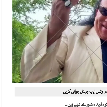
ارا وٹس ایپ چینل جوائن کریں
و مفید مشورے دیے ہیں ۔