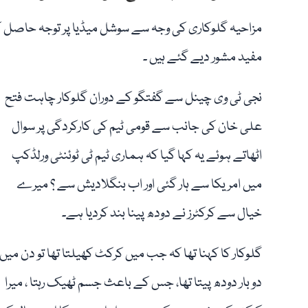
مزاحیہ گلوکاری کی وجہ سے سوشل میڈیا پر توجہ حاصل ک
مفید مشور دیے گئے ہیں ۔
نجی ٹی وی چینل سے گفتگو کے دوران گلوکار چاہت فتح
علی خان کی جانب سے قومی ٹیم کی کارکردگی پر سوال
اٹھاتے ہوئے یہ کہا گیا کہ ہماری ٹیم ٹی ٹوئنٹی ورلڈکپ
میں امریکا سے ہار گئی اور اب بنگلادیش سے ؟ میرے
خیال سے کرکٹرز نے دودھ پینا بند کردیا ہے۔
گلوکار کا کہنا تھا کہ جب میں کرکٹ کھیلتا تھا تو دن میں
دو بار دودھ پیتا تھا، جس کے باعث جسم ٹھیک رہتا ، میرا