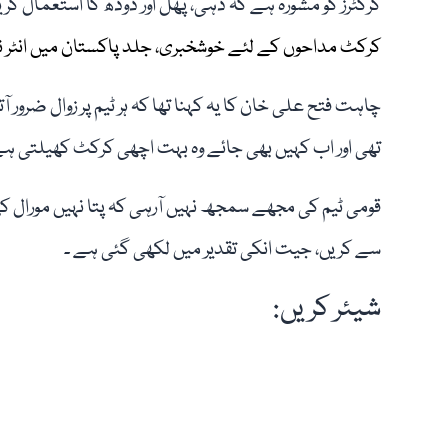
کرکٹرز کو مشورہ ہے کہ دہی، پھل اور دودھ کا استعمال کری
کرکٹ مداحوں کے لئے خوشخبری، جلد پاکستان میں انٹر نیش
چاہت فتح علی خان کا یہ کہنا تھا کہ ہر ٹیم پر زوال ضرور ا
تھی اور اب کہیں بھی جائے وہ بہت اچھی کرکٹ کھیلتی ہ
قومی ٹیم کی مجھے سمجھ نہیں آرہی کہ پتا نہیں مورال کی
سے کریں، جیت انکی تقدیر میں لکھی گئی ہے ۔
شیئر کریں: