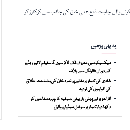
رنے والے چاہت فتح علی خان کی جانب سے کرکٹرز کو
یہ بھی پڑھیں
میکسیکو میں معروف ٹک ٹاکر سیزر گاسٹیلم لائیو ویڈیو
کے دوران فائرنگ سے ہلاک
شادی کی تصاویر ہٹانے پر نمرہ خان کی وضاحت، طلاق
کی افواہوں کی تردید
اقرا عزیز نے پہلی بار بیٹی صوفیہ کا چہرہ مداحوں کو
دکھا دیا، تصاویر سوشل میڈیا پر وائرل