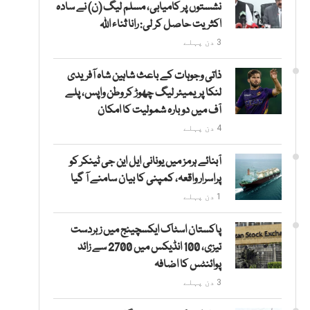
نشستوں پر کامیابی، مسلم لیگ (ن) نے سادہ
اکثریت حاصل کر لی: رانا ثناء اللہ
3 دن پہلے
ذاتی وجوہات کے باعث شاہین شاہ آفریدی
لنکا پریمیئر لیگ چھوڑ کر وطن واپس، پلے
آف میں دوبارہ شمولیت کا امکان
4 دن پہلے
آبنائے ہرمز میں یونانی ایل این جی ٹینکر کو
پراسرار واقعہ، کمپنی کا بیان سامنے آ گیا
1 دن پہلے
پاکستان اسٹاک ایکسچینج میں زبردست
تیزی، 100 انڈیکس میں 2700 سے زائد
پوائنٹس کا اضافہ
3 دن پہلے