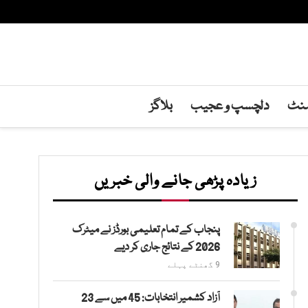
منٹ
دلچسپ و عجیب
بلاگز
زیادہ پڑھی جانے والی خبریں
پنجاب کے تمام تعلیمی بورڈز نے میٹرک
2026 کے نتائج جاری کر دیے
9 گھنٹے پہلے
آزاد کشمیر انتخابات: 45 میں سے 23