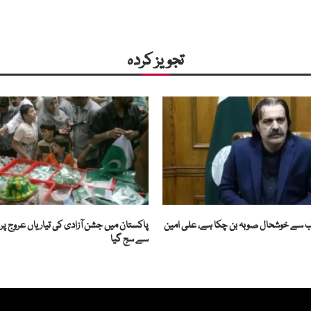
تجویز کردہ
ب سے خوشحال صوبہ بن چکا ہے، علی امین
پاکستان میں جشن آزادی کی تیاریاں عروج پر، 
سے سج گیا