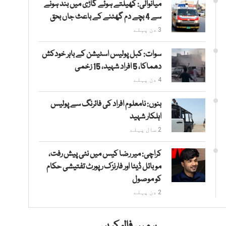
میانوالی: کھیلتے ہوئے گاڑی میں بند ہونے
سے 4 بچے دم گھٹنے کے باعث جاں بحق
3 دن پہلے
سوات: کبل پولیس اسٹیشن کے باہر خودکش
دھماکا، 5 افراد شہید، 15 زخمی
4 دن پہلے
بنوں: نامعلوم افراد کی فائرنگ سے پولیس
اہلکار شہید
2 سال پہلے
کراچی: میر رضا کیس میں نئی پیش رفت،
موبائل ڈیٹا اور فارنزک رپورٹ تفتیشی حکام
کو موصول
2 دن پہلے
ہمیں فالو کریں