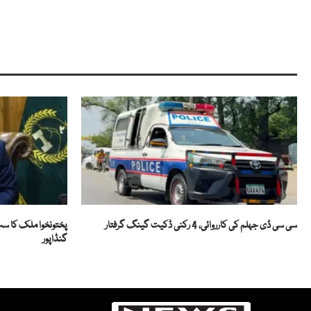
سی سی ڈی جہلم کی کارروائی، 4 رکنی ڈکیت گینگ گرفتار
پختونخوا ملک کا س
گنڈاپور