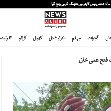
ان
گجرات
جہلم
انٹرنیشنل
کھیل
کرائم
انفوٹین
ہت فتح علی خان