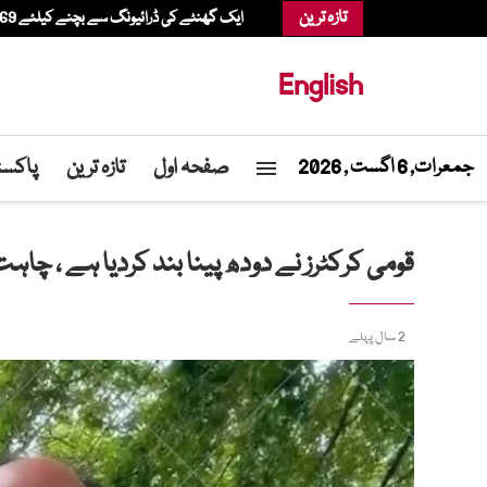
تازہ ترین
ایک گھنٹے کی ڈرائیونگ سے بچنے کیلئے 69 سالہ شخص ہیلی کاپٹر میں شاپنگ کرنے پہنچ گیا
English
صفحہ اول
تازہ ترین
پاکست
جمعرات, 6 اگست , 2026
قومی کرکٹرز نے دودھ پینا بند کردیا ہے ، چا
2 سال پہلے