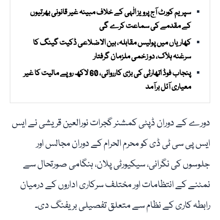
سپریم کورٹ آج پرویز الٰہی کے خلاف مبینہ غیر قانونی بھرتیوں
کے مقدمے کی سماعت کرے گی
کھاریاں میں پولیس مقابلہ، بین الاضلاعی ڈکیت گینگ کا
سرغنہ ہلاک، دو زخمی ملزمان گرفتار
پنجاب فوڈ اتھارٹی کی بڑی کارروائی، 60 لاکھ روپے مالیت کا غیر
معیاری آئل برآمد
دورے کے دوران ڈپٹی کمشنر گجرات نورالعین قریشی نے ایس
ایس پی سی ٹی ڈی کو محرم الحرام کے دوران مجالس اور
جلوسوں کی نگرانی، سیکیورٹی پلان، ہنگامی صورتحال سے
نمٹنے کے انتظامات اور مختلف سرکاری اداروں کے درمیان
رابطہ کاری کے نظام سے متعلق تفصیلی بریفنگ دی۔