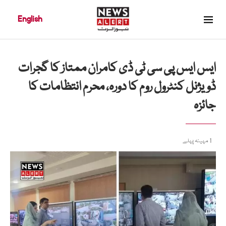
English
ایس ایس پی سی ٹی ڈی کامران ممتاز کا گجرات
ڈویژنل کنٹرول روم کا دورہ، محرم انتظامات کا
جائزہ
1 مہینہ پہلے