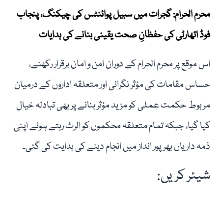
محرم الحرام: گجرات میں سبیل پوائنٹس کی چیکنگ، پنجاب
فوڈ اتھارٹی کی حفظانِ صحت یقینی بنانے کی ہدایات
اس موقع پر محرم الحرام کے دوران امن و امان برقرار رکھنے،
حساس مقامات کی مؤثر نگرانی اور متعلقہ اداروں کے درمیان
مربوط حکمت عملی کو مزید مؤثر بنانے پر بھی تبادلہ خیال
کیا گیا، جبکہ تمام متعلقہ محکموں کو الرٹ رہتے ہوئے اپنی
ذمہ داریاں بھرپور انداز میں انجام دینے کی ہدایت کی گئی۔
شیئر کریں: