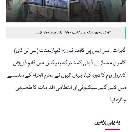
تازہ ترین خبروں اور تبصروں کیلئے ہمارا وٹس ایپ چینل جوائن کریں
گجرات: ایس ایس پی کاؤنٹر ٹیررازم ڈیپارٹمنٹ (سی ٹی ڈی)
کامران ممتاز نے ڈپٹی کمشنر کمپلیکس میں قائم ڈویژنل
کنٹرول روم کا دورہ کیا، جہاں انہوں نے محرم الحرام کے سلسلے
میں کیے گئے سیکیورٹی اور انتظامی اقدامات کا تفصیلی
جائزہ لیا۔
یہ بھی پڑھیں