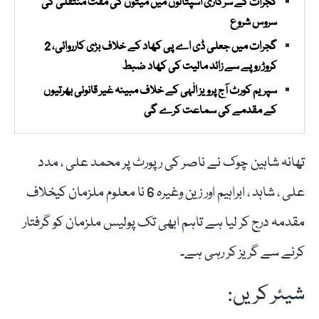
گجرات کے سرکاری اسپتالوں میں میتوں کی مفت منتقلی کی
سروس شروع
گجرات میں جعلی ڈی اے پی کھاد کے خلاف بڑی کارروائی، 2
کروڑ روپے سے زائد مالیت کی کھاد ضبط
سپریم کورٹ آج پرویز الٰہی کے خلاف مبینہ غیر قانونی بھرتیوں
کے مقدمے کی سماعت کرے گی
تھانہ شاہین چوک نے ناصر کی رپورٹ پر محمد علی ، مدد
علی ، شاہد ، ابراہیم اور زین وغیرہ 6 نا معلوم ملزمان کیخلاف
مقدمہ درج کر لیا ہے تاہم ابھی تک پولیس ملزمان کو گرفتار
کرنے سے گریز کر رہی ہے۔
شیئر کریں: