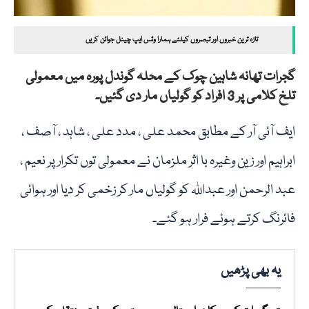
تازہ ترین خبروں اور تبصروں کیلئے ہمارا وٹس ایپ چینل جوائن کریں
گجرات تھانہ شاہین چوک کے محلہ گوندل پورہ میں معمولی
تلخ کلامی پر 3 افراد کو گولیاں مار دی گئیں۔
ایف آئی آر کے مطابق محمد علی ، مدد علی ، شاہد ، آصف ،
ابراہیم اور زین وغیرہ با اثر ملزمان نے معمولی توں تکرار پر نعیم ،
عبد الرحمن اور عبداللہ کو گولیاں مار کر زخمی کر دیا اور ہوائی
فائرنگ کرتے ہوئے فرار ہو گئے۔
یہ بھی پڑھیں