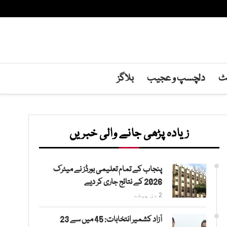
نٹ
دلچسپ و عجیب
بلاگز
زیادہ پڑھی جانے والی خبریں
پنجاب کے تمام تعلیمی بورڈز نے میٹرک
2026 کے نتائج جاری کر دیے
2 دن پہلے
آزاد کشمیر انتخابات: 45 میں سے 23