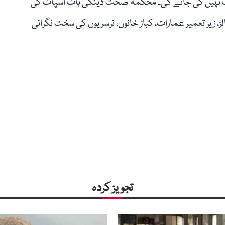
ت نہیں کی جائے گی۔ محکمہ صحت ڈینگی ہاٹ اسپاٹ کی
، زیر تعمیر عمارات، کباڑ خانوں، نرسریوں کی سخت نگرانی
تجویز کردہ