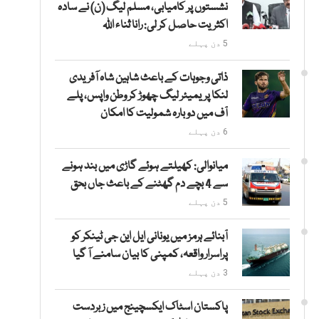
نشستوں پر کامیابی، مسلم لیگ (ن) نے سادہ
اکثریت حاصل کر لی: رانا ثناء اللہ
5 دن پہلے
ذاتی وجوہات کے باعث شاہین شاہ آفریدی
لنکا پریمیئر لیگ چھوڑ کر وطن واپس، پلے
آف میں دوبارہ شمولیت کا امکان
6 دن پہلے
میانوالی: کھیلتے ہوئے گاڑی میں بند ہونے
سے 4 بچے دم گھٹنے کے باعث جاں بحق
5 دن پہلے
آبنائے ہرمز میں یونانی ایل این جی ٹینکر کو
پراسرار واقعہ، کمپنی کا بیان سامنے آ گیا
3 دن پہلے
پاکستان اسٹاک ایکسچینج میں زبردست