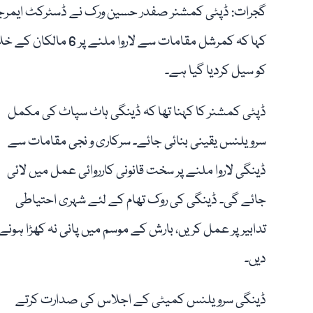
گجرات: ڈپٹی کمشنر صفدر حسین ورک نے ڈسٹرکٹ ایمر
کہا کہ کمرشل مقامات سے
کو سیل کردیا گیا ہے۔
ڈپٹی کمشنر کا کہنا تھا کہ ڈینگی ہاٹ سپاٹ کی مکمل
سرویلنس یقینی بنائی جائے۔ سرکاری و نجی مقامات سے
ڈینگی لاروا ملنے پر سخت قانونی کارروائی عمل میں لائی
جائے گی۔ ڈینگی کی روک تھام کے لئے شہری احتیاطی
تدابیر پر عمل کریں، بارش کے موسم میں پانی نہ کھڑا ہونے
دیں۔
ڈینگی سرویلنس کمیٹی کے اجلاس کی صدارت کرتے