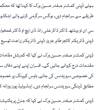
ہوئے ڈپٹی کمشنر صفدر حسین ورک کا کہنا تھا کہ محکم
طریقے سے سرانجام دیں۔ بوگس سرگرمی کرنے والے اہلکار
سی ای او ہیلتھ ڈاکٹر ذاکر علی رانا، ڈی ایچ او ڈاکٹر غمخوا
ڈپٹی ڈائریکٹر کالجز طاہر عزیز، ڈپٹی ڈائریکٹر زراعت توسی
ڈپٹی کمشنر صفدر حسین ورک نے کہا کہ کمرشل مقامات 
مقدمات درج کروائے جائیں گے۔ افسران اپنے اپنے دفاتر، 
کی خصوصی سرویلنس کی جائے، ہاوس کیپنگ پر خصوصی تو
مطابق ڈینگی سرویلنس سرانجام دیں۔ اینڈروئیڈ یورز روزانہ
ڈپٹی کمشنر صفدر حسین ورک نے کہا کہ جنرل پریکٹیشن