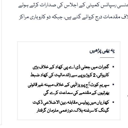
جنسی رسپانس کمیٹی کے اجلاس کی صدارات کرتے ہوئے
 لاروا ملنے پر 6 مالکان کے خلاف مقدمات درج کروائے گئے ہیں، جبکہ دو کاروباری مراکز
یہ بھی پڑھیں
گجرات میں جعلی ڈی اے پی کھاد کے خلاف بڑی
کارروائی، 2 کروڑ روپے سے زائد مالیت کی کھاد ضبط
سپریم کورٹ آج پرویز الٰہی کے خلاف مبینہ غیر قانونی
بھرتیوں کے مقدمے کی سماعت کرے گی
کھاریاں میں پولیس مقابلہ، بین الاضلاعی ڈکیت
گینگ کا سرغنہ ہلاک، دو زخمی ملزمان گرفتار