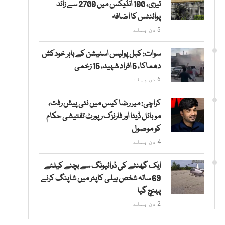
تیزی، 100 انڈیکس میں 2700 سے زائد
پوائنٹس کا اضافہ
5 دن پہلے
سوات: کبل پولیس اسٹیشن کے باہر خودکش
دھماکا، 5 افراد شہید، 15 زخمی
6 دن پہلے
کراچی: میر رضا کیس میں نئی پیش رفت،
موبائل ڈیٹا اور فارنزک رپورٹ تفتیشی حکام
کو موصول
4 دن پہلے
ایک گھنٹے کی ڈرائیونگ سے بچنے کیلئے
69 سالہ شخص ہیلی کاپٹر میں شاپنگ کرنے
پہنچ گیا
2 دن پہلے