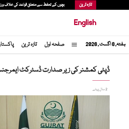
تازہ ترین
بچوں کے تحفظ سے متعلق قواعد کی خلاف ورزی، عدالت نے میٹا پر 567 م
English
صفحہ اول
تازہ ترین
پاکستا
ہفتہ, 8 اگست , 2026
ڈپٹی کمشنر کی زیر صدارت ڈسٹرکٹ ایمرجن
2 سال پہلے