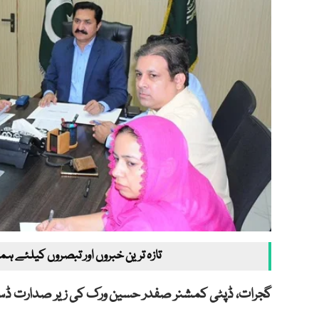
تازہ ترین خبروں اور تبصروں کیلئے ہم
گجرات، ڈپٹی کمشنر صفدر حسین ورک کی زیر صدارت ڈس