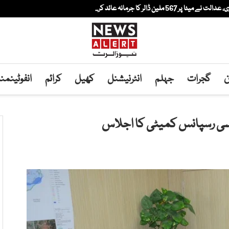
لین ڈالر کا جرمانہ عائد کر...
ن
گجرات
جہلم
انٹرنیشنل
کھیل
کرائم
انفوٹینم
سی رسپانس کمیٹی کا اجلاس