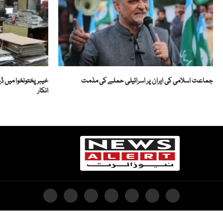
جماعت اسلامی کی ایران پر اسرائیلی حملے کی مذمت
خیبرپختونخوا میں ڈی
انکار