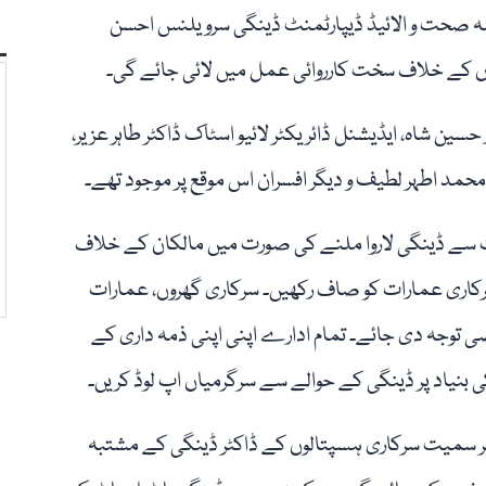
ہ صحت و الائیڈ ڈیپارٹمنٹ ڈینگی سرویلنس احسن
وں کے خلاف سخت کارروائی عمل میں لائی جائے گی۔
ر حسین شاہ، ایڈیشنل ڈائریکٹر لائیو اسٹاک ڈاکٹر طاہر عزیر،
ع محمد اطہر لطیف و دیگر افسران اس موقع پر موجود تھے۔
سے ڈینگی لاروا ملنے کی صورت میں مالکان کے خلاف
سرکاری عمارات کو صاف رکھیں۔ سرکاری گھروں، عمارات
جہ دی جائے۔ تمام ادارے اپنی اپنی ذمہ داری کے
 کی بنیاد پر ڈینگی کے حوالے سے سرگرمیاں اپ لوڈ کریں۔
ر سمیت سرکاری ہسپتالوں کے ڈاکٹر ڈینگی کے مشتبہ