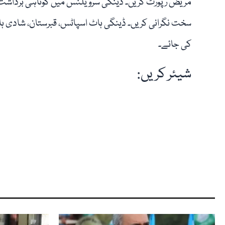
مریض رپورٹ کریں۔ ڈینگی سرویلنس میں کوتاہی برداش
سخت نگرانی کریں۔ ڈینگی ہاٹ اسپاٹس، قبرستان، شادی ہالز
کی جائے۔
شیئر کریں: