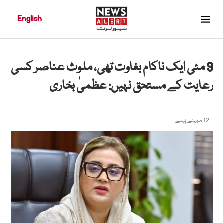
English
9 مئی ایک ناکام بغاوت تھی، ملوث عناصر کسی
رعایت کے مستحق نہیں: عظمیٰ بخاری
12 مہینے پہلے