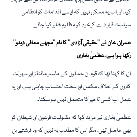
کیا، اور اب یہ ممکن نہیں کہ ایسے اقدامات کو انتقامی
سیاست قرار دے کر خود کو مظلوم ظاہر کیا جائے۔
عمران خان نے ’’حقیقی آزادی‘‘ کا نام ’’مجھے معافی دیدو‘‘
رکھا ہوا ہے، عظمیٰ بخاری
ان کا کہنا تھا کہ قوم ان حملوں کے ماسٹر مائنڈز اور سہولت
کاروں کے خلاف مکمل اور سخت احتساب چاہتی ہے، اور یہ
عمل اب کسی تاخیر کا متحمل نہیں ہو سکتا۔
عظمیٰ بخاری نے مزید کہا کہ مقبولیت فرعون اور شیطان کو
بھی حاصل تھی، مگر اس کا مطلب یہ نہیں کہ وہ فرشتے بن