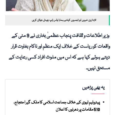
تازہ ترین خبروں اور تبصروں کیلئے ہمارا وٹس ایپ چینل جوائن کریں
وزیر اطلاعات و ثقافت پنجاب عظمیٰ بخاری نے 9 مئی کے
واقعات کو ریاست کے خلاف ایک منظم اور ناکام بغاوت قرار
دیتے ہوئے کہا ہے کہ اس میں ملوث افراد کسی رعایت کے
مستحق نہیں۔
یہ بھی پڑھیں
پیٹرولیم لیوی کے خلاف جماعت اسلامی کا ملک گیر احتجاج،
510 مقامات پر دھرنوں کا اعلان