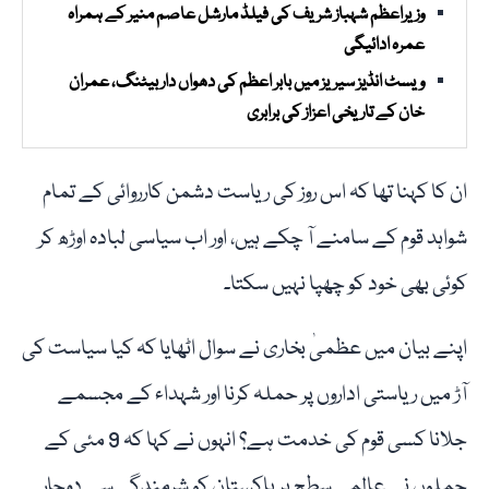
وزیراعظم شہباز شریف کی فیلڈ مارشل عاصم منیر کے ہمراہ
عمرہ ادائیگی
ویسٹ انڈیز سیریز میں بابر اعظم کی دھواں دار بیٹنگ، عمران
خان کے تاریخی اعزاز کی برابری
ان کا کہنا تھا کہ اس روز کی ریاست دشمن کارروائی کے تمام
شواہد قوم کے سامنے آ چکے ہیں، اور اب سیاسی لبادہ اوڑھ کر
کوئی بھی خود کو چھپا نہیں سکتا۔
اپنے بیان میں عظمیٰ بخاری نے سوال اٹھایا کہ کیا سیاست کی
آڑ میں ریاستی اداروں پر حملہ کرنا اور شہداء کے مجسمے
جلانا کسی قوم کی خدمت ہے؟ انہوں نے کہا کہ 9 مئی کے
حملوں نے عالمی سطح پر پاکستان کو شرمندگی سے دوچار