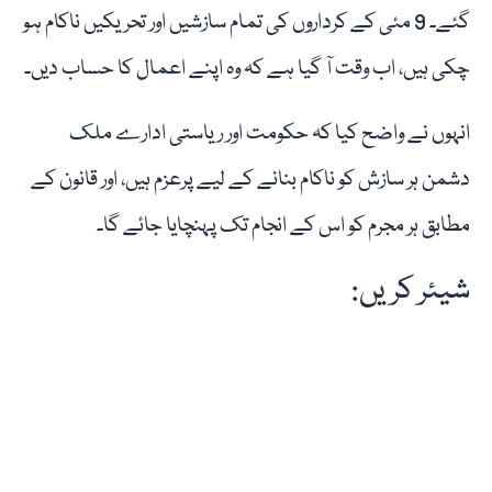
گئے۔ 9 مئی کے کرداروں کی تمام سازشیں اور تحریکیں ناکام ہو
چکی ہیں، اب وقت آ گیا ہے کہ وہ اپنے اعمال کا حساب دیں۔
انہوں نے واضح کیا کہ حکومت اور ریاستی ادارے ملک
دشمن ہر سازش کو ناکام بنانے کے لیے پرعزم ہیں، اور قانون کے
مطابق ہر مجرم کو اس کے انجام تک پہنچایا جائے گا۔
شیئر کریں: