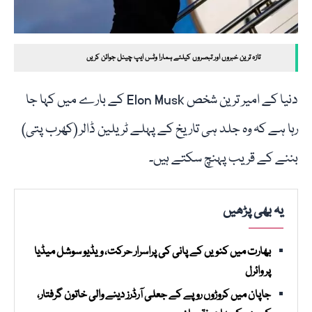
تازہ ترین خبروں اور تبصروں کیلئے ہمارا وٹس ایپ چینل جوائن کریں
دنیا کے امیر ترین شخص Elon Musk کے بارے میں کہا جا
رہا ہے کہ وہ جلد ہی تاریخ کے پہلے ٹریلین ڈالر (کھرب پتی)
بننے کے قریب پہنچ سکتے ہیں۔
یہ بھی پڑھیں
بھارت میں کنویں کے پانی کی پراسرار حرکت، ویڈیو سوشل میڈیا
پر وائرل
جاپان میں کروڑوں روپے کے جعلی آرڈرز دینے والی خاتون گرفتار،