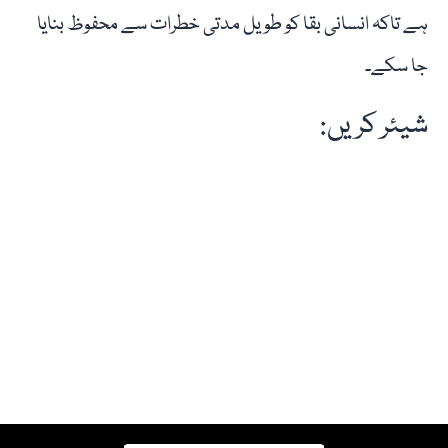
ہے تاکہ انسانی بقا کو طویل مدتی خطرات سے محفوظ بنایا
جا سکے۔
شیئر کریں: