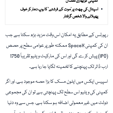
کمپنی کو بھاری نقصان
اسپتال کی چھت پر ’موت کے فرشتے‘ کا روپ دھار کر خوف
پھیلانے والا شخص گرفتار
رپورٹس کے مطابق یہ امکان اس وقت مزید بڑھ سکتا ہے جب
ان کی کمپنی SpaceX ممکنہ طور پر عوامی سطح پر حصص
(IPO) پیش کرے گی اور اس کی مارکیٹ ویلیو تقریباً 1750
ارب ڈالر تک پہنچنے کا تخمینہ لگایا جا رہا ہے۔
اسپیس ایکس میں ایلون مسک کا بڑا حصہ موجود ہے، اور اگر
کمپنی کی ویلیو اس سطح تک پہنچتی ہے تو ان کی مجموعی
دولت میں غیر معمولی اضافہ ہو سکتا ہے، جس سے وہ دنیا