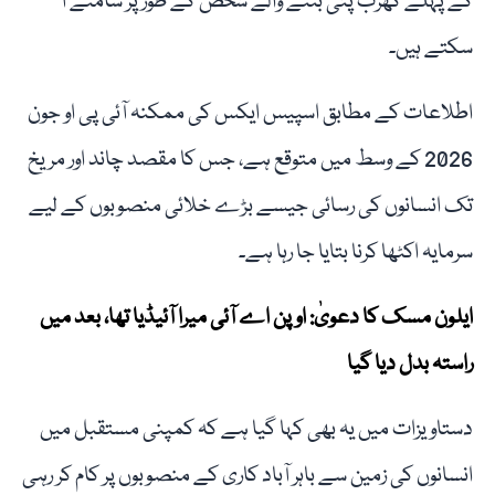
کے پہلے کھرب پتی بننے والے شخص کے طور پر سامنے آ
سکتے ہیں۔
اطلاعات کے مطابق اسپیس ایکس کی ممکنہ آئی پی او جون
2026 کے وسط میں متوقع ہے، جس کا مقصد چاند اور مریخ
تک انسانوں کی رسائی جیسے بڑے خلائی منصوبوں کے لیے
سرمایہ اکٹھا کرنا بتایا جا رہا ہے۔
ایلون مسک کا دعویٰ: اوپن اے آئی میرا آئیڈیا تھا، بعد میں
راستہ بدل دیا گیا
دستاویزات میں یہ بھی کہا گیا ہے کہ کمپنی مستقبل میں
انسانوں کی زمین سے باہر آباد کاری کے منصوبوں پر کام کر رہی