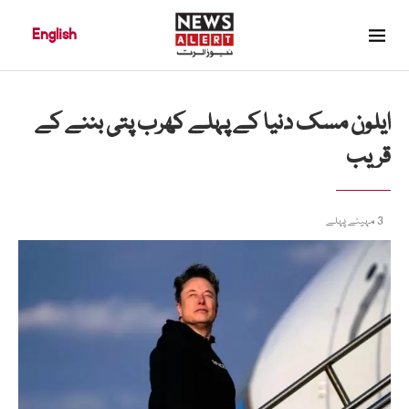
English
ایلون مسک دنیا کے پہلے کھرب پتی بننے کے
قریب
3 مہینے پہلے