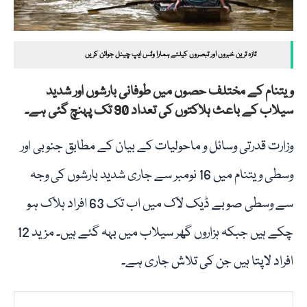
تازہ ترین خبروں اور تبصروں کیلئے ہمارا وٹس ایپ چینل جوائن کریں
ویتنام کے مختلف حصوں میں طوفانی بارشوں اور شدید
سیلاب کے باعث ہلاکتوں کی تعداد 90 تک پہنچ گئی ہے۔
وزارت قدرتی وسائل و ماحولیات کے بیان کے مطابق جنوبی اور
وسطی ویتنام میں 16 نومبر سے جاری شدید بارشوں کی وجہ
سے وسطی صوبے ڈیک لاک میں اب تک 63 افراد ہلاک ہو
چکے ہیں جبکہ ہزاروں گھر سیلاب میں بہہ گئے ہیں۔ مزید 12
افراد لاپتا ہیں جن کی تلاش جاری ہے۔