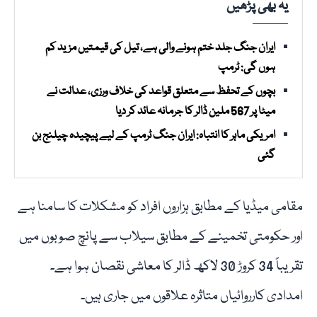
یہ بھی پڑھیں
ایران جنگ جلد ختم ہونے والی ہے، تیل کی قیمتیں مزید کم
ہوں گی: ٹرمپ
بچوں کے تحفظ سے متعلق قواعد کی خلاف ورزی، عدالت نے
میٹا پر 567 ملین ڈالر کا جرمانہ عائد کر دیا
امریکی ماہر کا انتباہ: ایران جنگ ٹرمپ کے لیے پیچیدہ چیلنج بن
گئی
مقامی میڈیا کے مطابق ہزاروں افراد کو مشکلات کا سامنا ہے
اور حکومتی تخمینے کے مطابق سیلاب سے پانچ صوبوں میں
تقریباً 34 کروڑ 30 لاکھ ڈالر کا معاشی نقصان ہوا ہے۔
امدادی کارروائیاں متاثرہ علاقوں میں جاری ہیں۔