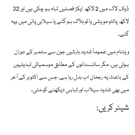
ڈیک لاک میں 2 لاکھ ایکڑ فصلیں تباہ ہو چکی ہیں اور 32
لاکھ پالتو مویشی یا تو ہلاک ہو گئے یا سیلابی پانی میں بہہ
گئے۔
ویتنام میں عموماً شدید بارشیں جون سے ستمبر کے دوران
ہوتی ہیں، مگر سائنسدانوں کے مطابق موسمیاتی تبدیلیوں
کے باعث یہ رجحان اب بدل رہا ہے، جس سے اکتوبر کے آخر
میں بھی شدید سیلاب اور تباہی دیکھنے کو ملی۔
شیئر کریں: