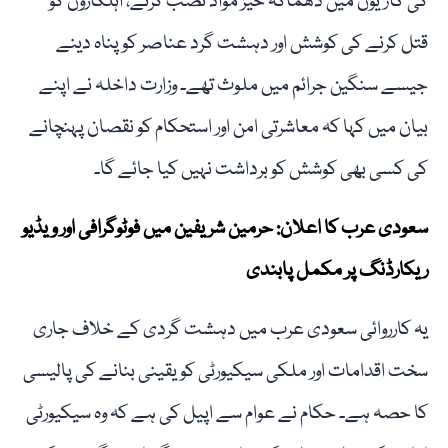
کی گاڑیوں میں دھماکہ خیز مواد نصب کرنے، اہلکاروں کو
قتل کرنے کی کوشش اور دہشت گرد عناصر کو پناہ دینے
جیسے سنگین جرائم میں ملوث تھے۔ وزارت داخلہ نے اپنے
بیان میں کہا کہ معاشرتی امن اور استحکام کو نقصان پہنچانے
کی کسی بھی کوشش کو برداشت نہیں کیا جائے گا۔
سعودی عرب کا اعلان: حرمین شریفین میں فوٹوگرافی اور ویڈیو
ریکارڈنگ پر مکمل پابندی
یہ کارروائی سعودی عرب میں دہشت گردی کے خلاف جاری
سخت اقدامات اور ملکی سیکیورٹی کو یقینی بنانے کی پالیسی
کا حصہ ہے۔ حکام نے عوام سے اپیل کی ہے کہ وہ سیکیورٹی