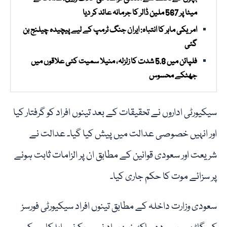
میٹا پر 567 ملین ڈالر کا جرمانہ عائد کر دیا
امریکی ماہر کا انتباہ: ایران جنگ ٹرمپ کے لیے پیچیدہ چیلنج بن
گئی
فلپائن میں 5.8 شدت کا زلزلہ، منیلا سمیت کئی علاقوں میں
جھٹکے محسوس
سیکیورٹی اداروں نے تحقیقات کے بعد تینوں افراد کو گرفتار کیا
اور انہیں خصوصی عدالت میں پیش کیا گیا۔ عدالت نے
شریعت اور سعودی قوانین کے مطابق ان پر الزامات ثابت ہونے
پر سزائے موت کا حکم جاری کیا۔
سعودی وزارت داخلہ کے مطابق تینوں افراد سیکیورٹی فورسز