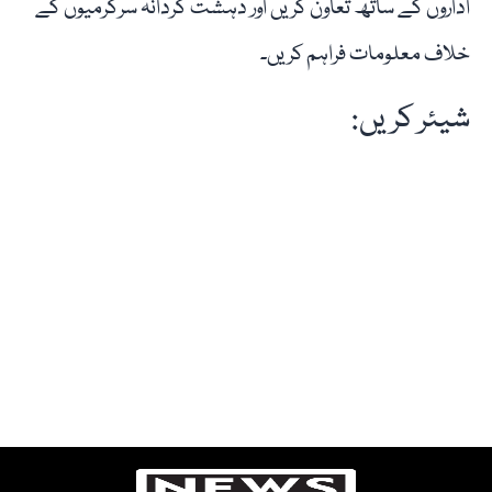
اداروں کے ساتھ تعاون کریں اور دہشت گردانہ سرگرمیوں کے
خلاف معلومات فراہم کریں۔
شیئر کریں: