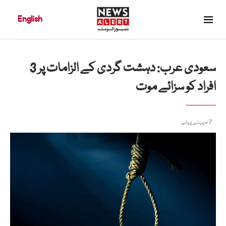
English
سعودی عرب: دہشت گردی کے الزامات پر 3
افراد کو سزائے موت
7 مہینے پہلے