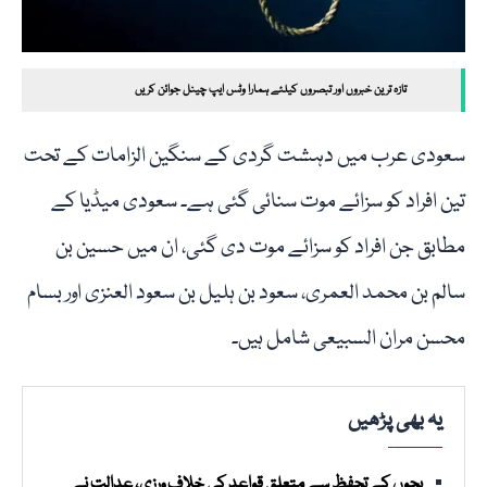
تازہ ترین خبروں اور تبصروں کیلئے ہمارا وٹس ایپ چینل جوائن کریں
سعودی عرب میں دہشت گردی کے سنگین الزامات کے تحت
تین افراد کو سزائے موت سنائی گئی ہے۔ سعودی میڈیا کے
مطابق جن افراد کو سزائے موت دی گئی، ان میں حسین بن
سالم بن محمد العمری، سعود بن ہلیل بن سعود العنزی اور بسام
محسن مران السبیعی شامل ہیں۔
یہ بھی پڑھیں
بچوں کے تحفظ سے متعلق قواعد کی خلاف ورزی، عدالت نے