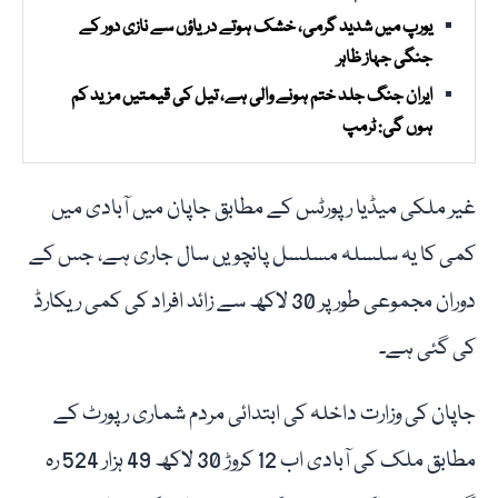
یورپ میں شدید گرمی، خشک ہوتے دریاؤں سے نازی دور کے
جنگی جہاز ظاہر
ایران جنگ جلد ختم ہونے والی ہے، تیل کی قیمتیں مزید کم
ہوں گی: ٹرمپ
غیر ملکی میڈیا رپورٹس کے مطابق جاپان میں آبادی میں
کمی کا یہ سلسلہ مسلسل پانچویں سال جاری ہے، جس کے
دوران مجموعی طور پر 30 لاکھ سے زائد افراد کی کمی ریکارڈ
کی گئی ہے۔
جاپان کی وزارت داخلہ کی ابتدائی مردم شماری رپورٹ کے
مطابق ملک کی آبادی اب 12 کروڑ 30 لاکھ 49 ہزار 524 رہ