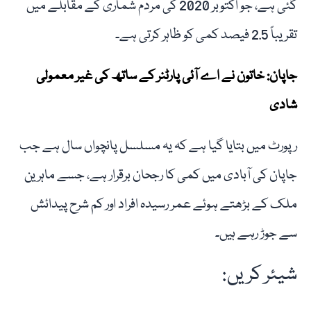
گئی ہے، جو اکتوبر 2020 کی مردم شماری کے مقابلے میں
تقریباً 2.5 فیصد کمی کو ظاہر کرتی ہے۔
جاپان: خاتون نے اے آئی پارٹنر کے ساتھ کی غیر معمولی
شادی
رپورٹ میں بتایا گیا ہے کہ یہ مسلسل پانچواں سال ہے جب
جاپان کی آبادی میں کمی کا رجحان برقرار ہے، جسے ماہرین
ملک کے بڑھتے ہوئے عمر رسیدہ افراد اور کم شرح پیدائش
سے جوڑ رہے ہیں۔
شیئر کریں: