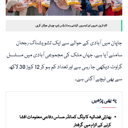
تازہ ترین خبروں اور تبصروں کیلئے ہمارا وٹس ایپ چینل جوائن کریں
جاپان میں آبادی کے حوالے سے ایک تشویشناک رجحان
سامنے آیا ہے، جہاں ملک کی مجموعی آبادی میں مسلسل
گراوٹ دیکھی جا رہی ہے اور تعداد کم ہو کر 12 کروڑ 30 لاکھ
سے بھی نیچے آگئی ہے۔
یہ بھی پڑھیں
بھارتی فضائیہ کا ونگ کمانڈر حساس دفاعی معلومات افشا
کرنے کے الزام میں گرفتار